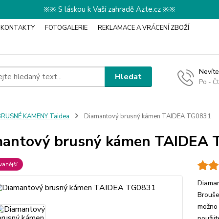
※※ S láskou k Vaší zahradě Azte.cz ※※
KONTAKTY
FOTOGALERIE
REKLAMACE A VRÁCENÍ ZBOŽÍ
Nevíte
Hledat
Po - Č
BRUSNÉ KAMENY Taidea
Diamantový brusný kámen TAIDEA TG0831
mantový brusný kámen TAIDEA
anější
Diaman
Brouše
možno 
použij