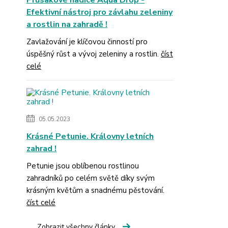
Průsakové hadice Aqua Drop -
Efektivní nástroj pro závlahu zeleniny
a rostlin na zahradě !
Zavlažování je klíčovou činností pro
úspěšný růst a vývoj zeleniny a rostlin.
číst
celé
05.05.2023
Krásné Petunie. Královny letních
zahrad !
Petunie jsou oblíbenou rostlinou
zahradníků po celém světě díky svým
krásným květům a snadnému pěstování.
číst celé
Zobrazit všechny články