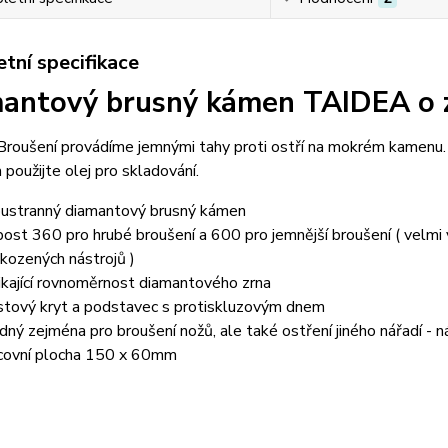
tní specifikace
antový brusný kámen TAIDEA o z
roušení provádíme jemnými tahy proti ostří na mokrém kamenu.
 použijte olej pro skladování.
ustranný diamantový brusný kámen
bost 360 pro hrubé broušení a 600 pro jemnější broušení ( velmi
kozených nástrojů )
ikající rovnoměrnost diamantového zrna
stový kryt a podstavec s protiskluzovým dnem
dný zejména pro broušení nožů, ale také ostření jiného nářadí - n
covní plocha 150 x 60mm