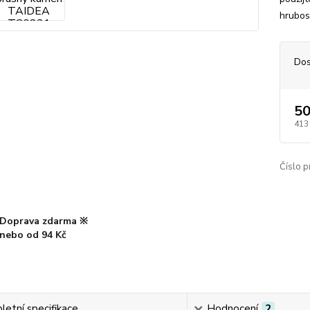
hrubos
Dos
50
413
Číslo p
Doprava zdarma ※
nebo od 94 Kč
etní specifikace
Hodnocení
2