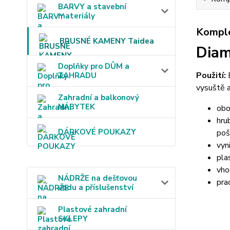
BARVY a stavební
materiály
Komple
BRUSNÉ KAMENY Taidea
Diam
Doplňky pro DŮM a
Použití:
B
ZAHRADU
vysuště a
Zahradní a balkonový
NÁBYTEK
obo
hru
DÁRKOVÉ POUKAZY
poš
vyn
pla
vho
NÁDRŽE na dešťovou
pra
vodu a příslušenství
Plastové zahradní
SKLEPY