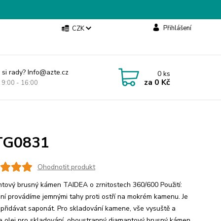
Přihlášení
CZK
 si rady? Info@azte.cz
0
ks
za
0 Kč
t 9:00 - 16:00
 TG0831
Ohodnotit produkt
tový brusný kámen TAIDEA o zrnitostech 360/600 Použití:
ní provádíme jemnými tahy proti ostří na mokrém kamenu. Je
přidávat saponát. Pro skladování kamene, vše vysuště a
te olej pro skladování. oboustranný diamantový brusný kámen