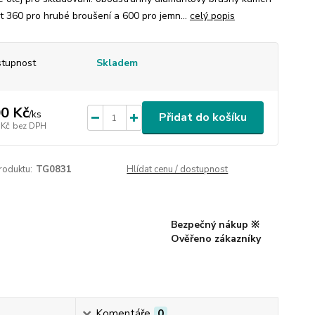
t 360 pro hrubé broušení a 600 pro jemn...
celý popis
tupnost
Skladem
0 Kč
/
ks
Přidat do košíku
 Kč
bez DPH
roduktu:
TG0831
Hlídat cenu / dostupnost
Bezpečný nákup ※
Ověřeno zákazníky
Komentáře
0