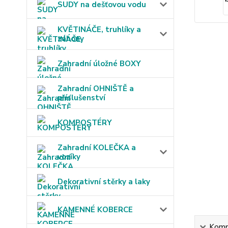
SUDY na dešťovou vodu
KVĚTINÁČE, truhlíky a
záhony
Zahradní úložné BOXY
Zahradní OHNIŠTĚ a
příslušenství
KOMPOSTÉRY
Zahradní KOLEČKA a
vozíky
Dekorativní stěrky a laky
KAMENNÉ KOBERCE
Kompl