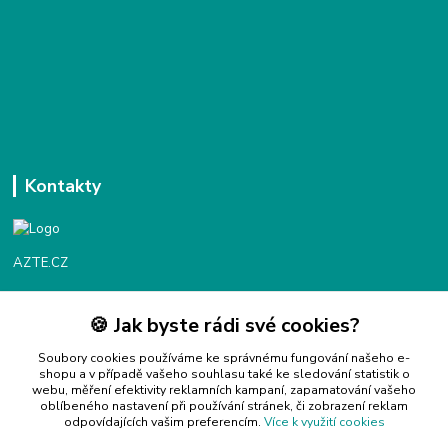
Kontakty
AZTE.CZ
🍪 Jak byste rádi své cookies?
Objednávky / fakturace
Po - Čt 9:00 - 16:00
Soubory cookies používáme ke správnému fungování našeho e-
shopu a v případě vašeho souhlasu také ke sledování statistik o
webu, měření efektivity reklamních kampaní, zapamatování vašeho
Info@azte.cz
oblíbeného nastavení při používání stránek, či zobrazení reklam
odpovídajících vašim preferencím.
Více k využití cookies