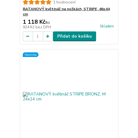
1 hodnocení
RATANOVÝ květináč na nožkách, STRIPE, 46x44
cm
1 118 Kč
/
ks
Skladem
924 Kč
bez DPH
Přidat do košíku
Novinka