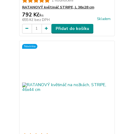
1 hodnocení
RATANOVÝ květináč STRIPE, L 36x28 cm
792 Kč
/
ks
Skladem
655 Kč
bez DPH
Přidat do košíku
Novinka