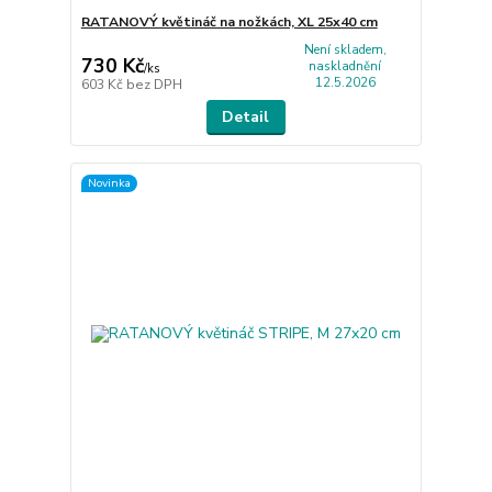
RATANOVÝ květináč na nožkách, XL 25x40 cm
Není skladem,
730 Kč
naskladnění
/
ks
12.5.2026
603 Kč
bez DPH
Detail
Novinka