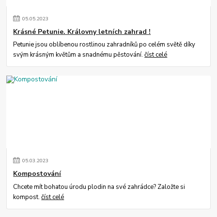
05
.
05
.
2023
Krásné Petunie. Královny letních zahrad !
Petunie jsou oblíbenou rostlinou zahradníků po celém světě díky
svým krásným květům a snadnému pěstování.
číst celé
05
.
03
.
2023
Kompostování
Chcete mít bohatou úrodu plodin na své zahrádce? Založte si
kompost.
číst celé