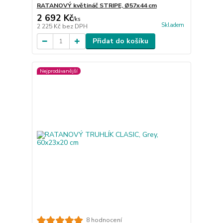
RATANOVÝ květináč STRIPE, Ø57x44 cm
2 692 Kč
/
ks
Skladem
2 225 Kč
bez DPH
Přidat do košíku
Nejprodávanější
8 hodnocení