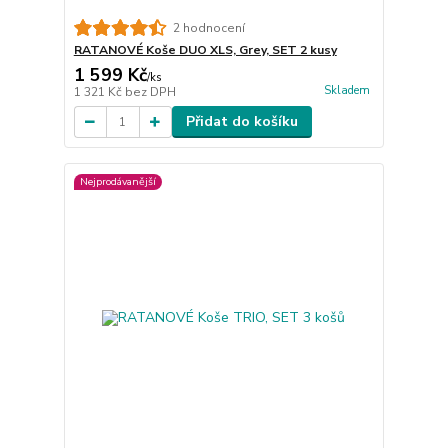
2 hodnocení
RATANOVÉ Koše DUO XLS, Grey, SET 2 kusy
1 599 Kč
/
ks
Skladem
1 321 Kč
bez DPH
Přidat do košíku
Nejprodávanější