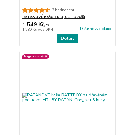
3 hodnocení
RATANOVÉ Koše TRIO, SET 3 košů
1 549 Kč
/
ks
Dočasně vyprodáno.
1 280 Kč
bez DPH
Detail
Nejprodávanější