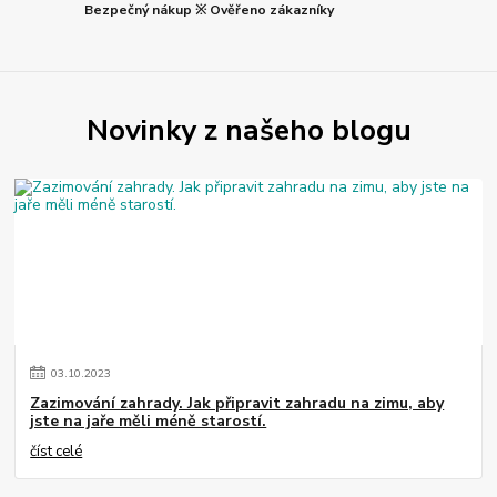
Bezpečný nákup ※ Ověřeno zákazníky
Novinky z našeho blogu
03
.
10
.
2023
Zazimování zahrady. Jak připravit zahradu na zimu, aby
jste na jaře měli méně starostí.
číst celé