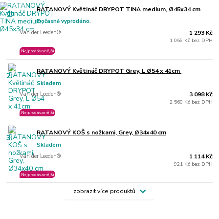
RATANOVÝ Květináč DRYPOT TINA medium, Ø45x34 cm
1.
Dočasně vyprodáno.
Van der Leeden®
1 293 Kč
1 069 Kč bez DPH
Nejprodávanější
RATANOVÝ Květináč DRYPOT Grey, L Ø54 x 41cm
2.
Skladem
Van der Leeden®
3 098 Kč
2 560 Kč bez DPH
Nejprodávanější
RATANOVÝ KOŠ s nožkami, Grey, Ø34x40 cm
3.
Skladem
Van der Leeden®
1 114 Kč
921 Kč bez DPH
Nejprodávanější
zobrazit více produktů