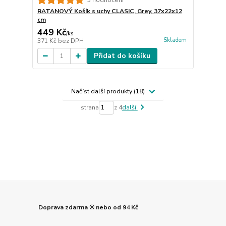
RATANOVÝ Košík s uchy CLASIC, Grey, 37x22x12
cm
449 Kč
/
ks
Skladem
371 Kč
bez DPH
Přidat do košíku
Načíst další produkty (18)
strana
z 4
další
Doprava zdarma ※ nebo od 94 Kč