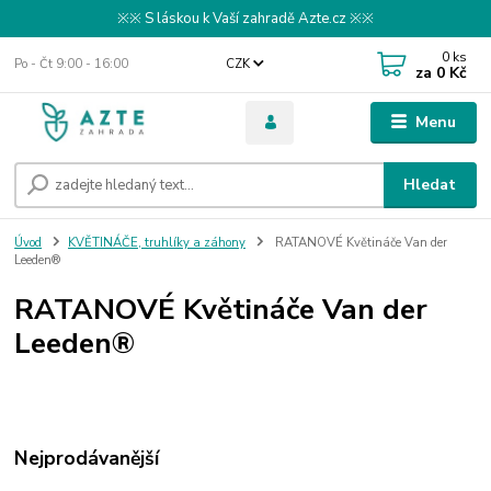
※※ S láskou k Vaší zahradě Azte.cz ※※
0
ks
Po - Čt 9:00 - 16:00
CZK
za
0 Kč
Menu
Hledat
Úvod
KVĚTINÁČE, truhlíky a záhony
RATANOVÉ Květináče Van der
Leeden®
RATANOVÉ Květináče Van der
Leeden®
Nejprodávanější