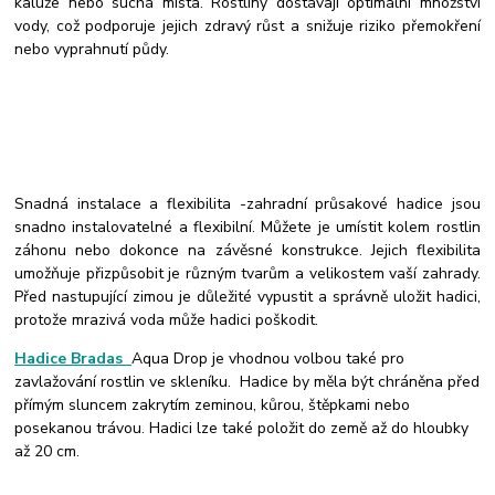
kaluže nebo suchá místa. Rostliny dostávají optimální množství
vody, což podporuje jejich zdravý růst a snižuje riziko přemokření
nebo vyprahnutí půdy.
Snadná instalace a flexibilita -
zahradní průsakové hadice jsou
snadno instalovatelné a flexibilní. Můžete je umístit kolem rostlin
záhonu nebo dokonce na závěsné konstrukce. Jejich flexibilita
umožňuje přizpůsobit je různým tvarům a velikostem vaší zahrady.
Před nastupující zimou je důležité vypustit a správně uložit hadici,
protože mrazivá voda může hadici poškodit.
Hadice Bradas
Aqua Drop je vhodnou volbou také pro
zavlažování rostlin ve skleníku. Hadice by měla být chráněna před
přímým sluncem zakrytím zeminou, kůrou, štěpkami nebo
posekanou trávou. Hadici lze také položit do země až do hloubky
až 20 cm.