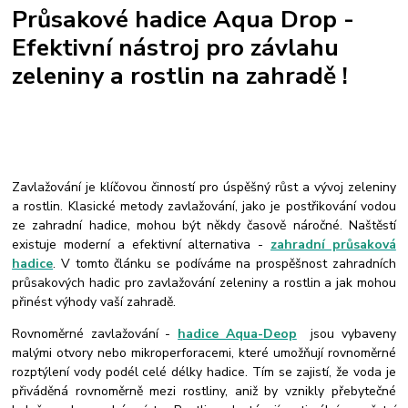
Průsakové hadice Aqua Drop -
Efektivní nástroj pro závlahu
zeleniny a rostlin na zahradě !
Zavlažování je klíčovou činností pro úspěšný růst a vývoj zeleniny
a rostlin. Klasické metody zavlažování, jako je postřikování vodou
ze zahradní hadice, mohou být někdy časově náročné. Naštěstí
existuje moderní a efektivní alternativa -
zahradní průsaková
hadice
. V tomto článku se podíváme na prospěšnost zahradních
průsakových hadic pro zavlažování zeleniny a rostlin a jak mohou
přinést výhody vaší zahradě.
Rovnoměrné zavlažování -
hadice Aqua-Deop
jsou vybaveny
malými otvory nebo mikroperforacemi, které umožňují rovnoměrné
rozptýlení vody podél celé délky hadice. Tím se zajistí, že voda je
přiváděná rovnoměrně mezi rostliny, aniž by vznikly přebytečné