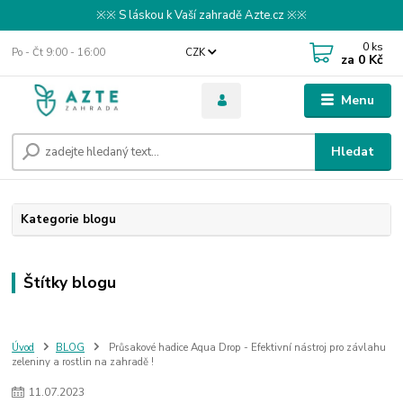
※※ S láskou k Vaší zahradě Azte.cz ※※
0
ks
Po - Čt 9:00 - 16:00
CZK
za
0 Kč
Menu
Hledat
Kategorie blogu
Štítky blogu
Úvod
BLOG
Průsakové hadice Aqua Drop - Efektivní nástroj pro závlahu
zeleniny a rostlin na zahradě !
11
.
07
.
2023