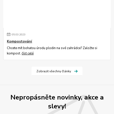
05
.
03
.
2023
Kompostování
Chcete mít bohatou úrodu plodin na své zahrádce? Založte si
kompost.
číst celé
Zobrazit všechny články
Nepropásněte novinky, akce a
slevy!