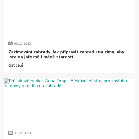
03
.
10
.
2023
Zazimování zahrady. Jak připravit zahradu na zimu, aby
jste na jaře měli méně starostí.
číst celé
11
.
07
.
2023