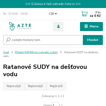
※※ S láskou k Vaší zahradě Azte.cz ※※
0
ks
Po - Čt 9:00 - 16:00
CZK
za
0 Kč
Menu
Hledat
Úvod
Přírodní RATAN pro zahradu a dům
Ratanové SUDY na dešťovou
vodu
Ratanové SUDY na dešťovou
vodu
Nejnovější
Nejlevnější
Nejdražší
Zobrazuji 1-1 z 1
strana
z 1