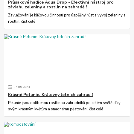
Průsakové hadice Aqua Drop - Efektivní nástroj pro
závlahu zeleniny a rostlin na zahradě !
Zavlažování je klíčovou činností pro úspěšný růst a vývoj zeleniny a
rostlin.
číst celé
05
.
05
.
2023
Krásné Petunie. Královny letních zahrad !
Petunie jsou oblíbenou rostlinou zahradníků po celém světě díky
svým krásným květům a snadnému pěstování.
číst celé