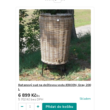
Ratanový sud na dešťovou vodu JEROEN, Gray, 200
L
6 899 Kč
/
ks
Skladem
5 702 Kč
bez DPH
Přidat do košíku