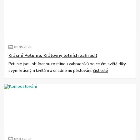
05
.
05
.
2023
Krásné Petunie. Královny letních zahrad !
Petunie jsou oblíbenou rostlinou zahradníků po celém světě díky
svým krásným květům a snadnému pěstování.
číst celé
05
.
03
.
2023