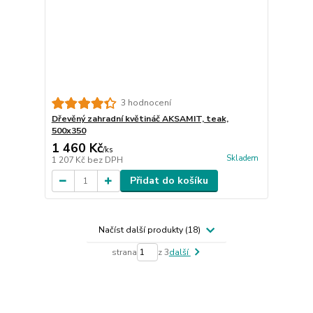
3 hodnocení
Dřevěný zahradní květináč AKSAMIT, teak,
500x350
1 460 Kč
/
ks
Skladem
1 207 Kč
bez DPH
Přidat do košíku
Načíst další produkty (18)
strana
z 3
další