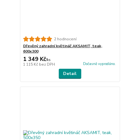
2 hodnocení
Dřevěný zahradní květináč AKSAMIT, teak,
600x300
1 349 Kč
/
ks
Dočasně vyprodáno.
1 115 Kč
bez DPH
Detail