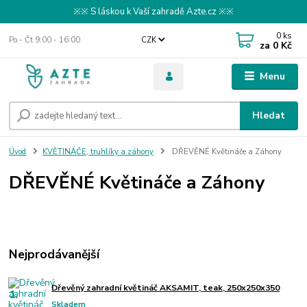
※※ S láskou k Vaší zahradě Azte.cz ※※
0
ks
Po - Čt 9:00 - 16:00
CZK
za
0 Kč
Menu
Hledat
Úvod
KVĚTINÁČE, truhlíky a záhony
DŘEVĚNÉ Květináče a Záhony
DŘEVĚNÉ Květináče a Záhony
Nejprodávanější
Dřevěný zahradní květináč AKSAMIT, teak, 250x250x350
1.
Skladem