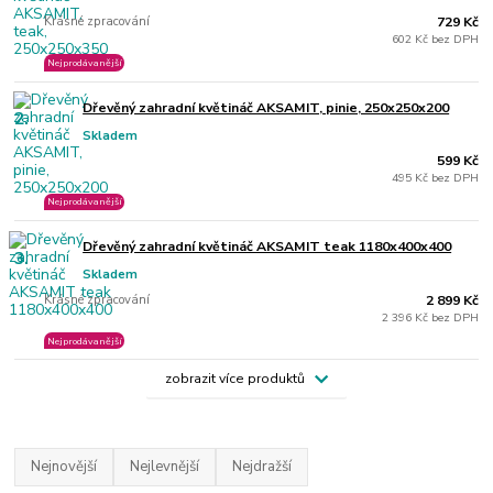
Krásné zpracování
729 Kč
602 Kč bez DPH
Nejprodávanější
Dřevěný zahradní květináč AKSAMIT, pinie, 250x250x200
2.
Skladem
599 Kč
495 Kč bez DPH
Nejprodávanější
Dřevěný zahradní květináč AKSAMIT teak 1180x400x400
3.
Skladem
Krásné zpracování
2 899 Kč
2 396 Kč bez DPH
Nejprodávanější
zobrazit více produktů
Nejnovější
Nejlevnější
Nejdražší