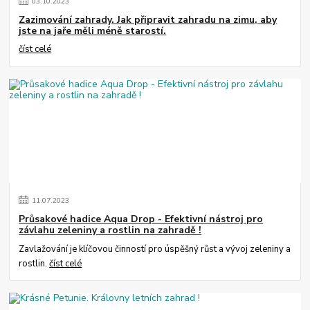
03
.
10
.
2023
Zazimování zahrady. Jak připravit zahradu na zimu, aby
jste na jaře měli méně starostí.
číst celé
11
.
07
.
2023
Průsakové hadice Aqua Drop - Efektivní nástroj pro
závlahu zeleniny a rostlin na zahradě !
Zavlažování je klíčovou činností pro úspěšný růst a vývoj zeleniny a
rostlin.
číst celé