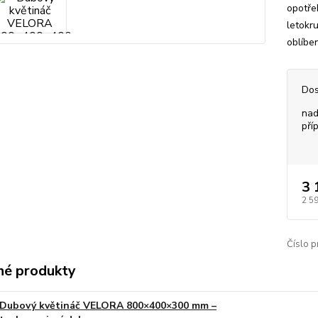
opotře
letokru
oblíbe
Dos
nad
pří
3 
2 5
Číslo p
é produkty
Dubový květináč VELORA 800×400×300 mm –