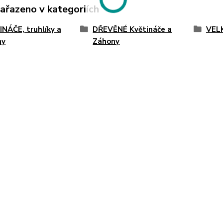
zařazeno v kategoriích
NÁČE, truhlíky a
DŘEVĚNÉ Květináče a
VELK
ny
Záhony