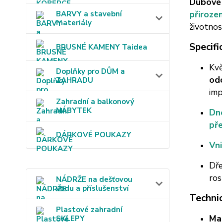
Dubové 
přiroze
BARVY a stavební
materiály
životnos
Specifi
BRUSNÉ KAMENY Taidea
Kvě
Doplňky pro DŮM a
od
ZAHRADU
imp
Zahradní a balkonový
NÁBYTEK
Dno
př
DÁRKOVÉ POUKAZY
Vni
Dře
ros
NÁDRŽE na dešťovou
vodu a příslušenství
Techni
Plastové zahradní
Mat
SKLEPY