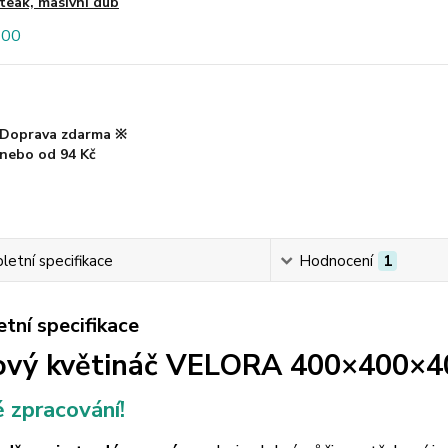
teak, masivní dub
Doprava zdarma ※
nebo od 94 Kč
etní specifikace
Hodnocení
1
tní specifikace
vý květináč VELORA 400×400×40
 zpracování!