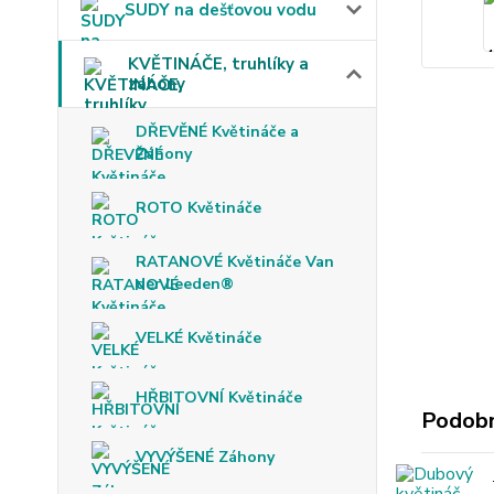
SUDY na dešťovou vodu
KVĚTINÁČE, truhlíky a
záhony
DŘEVĚNÉ Květináče a
Záhony
ROTO Květináče
RATANOVÉ Květináče Van
der Leeden®
VELKÉ Květináče
HŘBITOVNÍ Květináče
Podobn
VYVÝŠENÉ Záhony