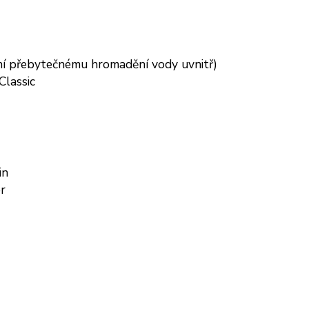
ání přebytečnému hromadění vody uvnitř)
Classic
in
r