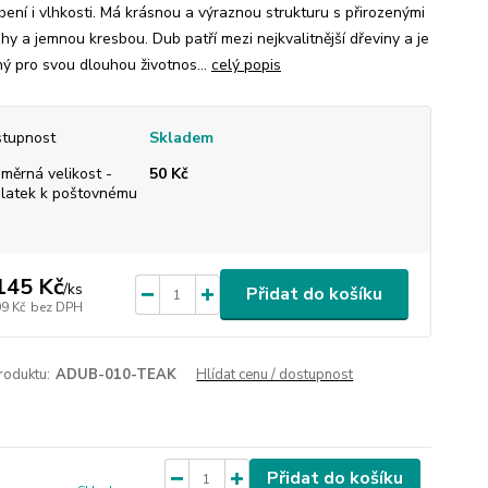
bení i vlhkosti. Má krásnou a výraznou strukturu s přirozenými
hy a jemnou kresbou. Dub patří mezi nejkvalitnější dřeviny a je
ný pro svou dlouhou životnos...
celý popis
tupnost
Skladem
měrná velikost -
50 Kč
platek k poštovnému
145 Kč
/
ks
Přidat do košíku
99 Kč
bez DPH
roduktu:
ADUB-010-TEAK
Hlídat cenu / dostupnost
Přidat do košíku