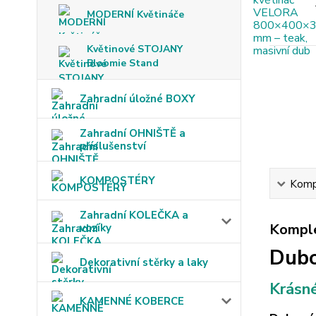
MODERNÍ Květináče
Květinové STOJANY
Bloomie Stand
Zahradní úložné BOXY
Zahradní OHNIŠTĚ a
příslušenství
KOMPOSTÉRY
Kompl
Zahradní KOLEČKA a
Komple
vozíky
Dubo
Dekorativní stěrky a laky
Krásné
KAMENNÉ KOBERCE