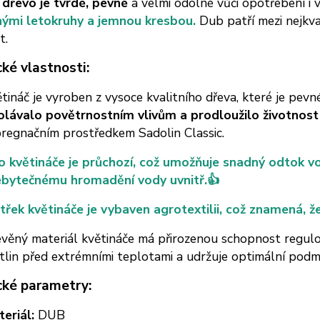
dřevo je tvrdé, pevné
a velmi odolné vůči opotřebení i v
nými letokruhy a jemnou kresbou.
Dub patří mezi nejkva
t.
cké vlastnosti:
tináč je vyroben z vysoce kvalitního dřeva, které je pevn
olávalo povětrnostním vlivům a prodloužilo životnost
regnačním prostředkem Sadolin Classic.
 květináče je průchozí, což umožňuje snadný odtok vod
ebytečnému hromadění vody uvnitř.👍
třek květináče je vybaven agrotextilii, což znamená, ž
věný materiál květináče má přirozenou schopnost regulo
tlin před extrémními teplotami a udržuje optimální podmín
cké parametry:
eriál:
DUB