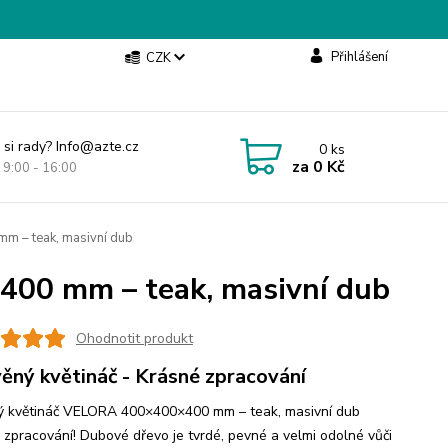
Přihlášení
CZK
 si rady? Info@azte.cz
0
ks
za
0 Kč
t 9:00 - 16:00
 – teak, masivní dub
00 mm – teak, masivní dub
Ohodnotit produkt
ěný květináč - Krásné zpracování
 květináč VELORA 400×400×400 mm – teak, masivní dub
 zpracování! Dubové dřevo je tvrdé, pevné a velmi odolné vůči