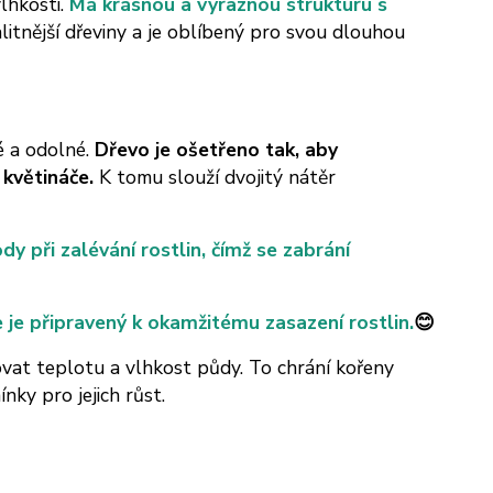
lhkosti.
Má krásnou a výraznou strukturu s
litnější dřeviny a je oblíbený pro svou dlouhou
é a odolné.
Dřevo je ošetřeno tak, aby
 květináče.
K tomu slouží dvojitý nátěr
y při zalévání rostlin, čímž se zabrání
e je připravený k okamžitému zasazení rostlin.
😊
vat teplotu a vlhkost půdy. To chrání kořeny
ky pro jejich růst.