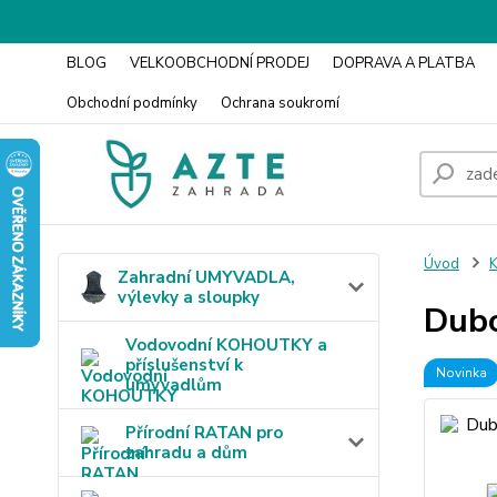
BLOG
VELKOOBCHODNÍ PRODEJ
DOPRAVA A PLATBA
Obchodní podmínky
Ochrana soukromí
Úvod
K
Zahradní UMYVADLA,
výlevky a sloupky
Dubo
Vodovodní KOHOUTKY a
příslušenství k
Novinka
umyvadlům
Přírodní RATAN pro
zahradu a dům