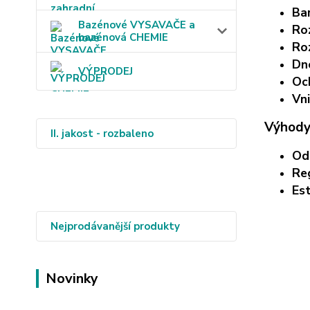
Ba
Bazénové VYSAVAČE a
Ro
bazénová CHEMIE
Ro
Dn
VÝPRODEJ
Oc
Vni
Výhody
II. jakost - rozbaleno
Od
Re
Est
Nejprodávanější produkty
Novinky