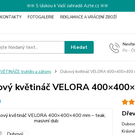
※※ S láskou k Vaší zahradě Azte.cz ※※
KONTAKTY
FOTOGALERIE
REKLAMACE A VRÁCENÍ ZBOŽÍ
Nevíte
Hledat
Po - Č
VĚTINÁČE, truhlíky a záhony
Dubový květináč VELORA 400×400×400 mm
vý květináč VELORA 400×400×4
Dřev
Dubový
Krásné