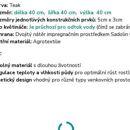
rva:
Teak
změr:
délka 40 cm, šířka 40 cm, výška 40 cm
změry jednotlivých konstrukčních prvků:
5cm x 3cm
o květináče:
Je průchozí pro odtok vody
(čímž se zabr
hrana:
Dvojitý nátěr impregnačním prostředkem Sadolin 
třní materiál:
Agrotextilie
:
olný materiál
s dlouhou životností
gulace teploty a vlhkosti půdy
pro optimální růst rostl
etický design
vhodný pro různé typy venkovních prosto