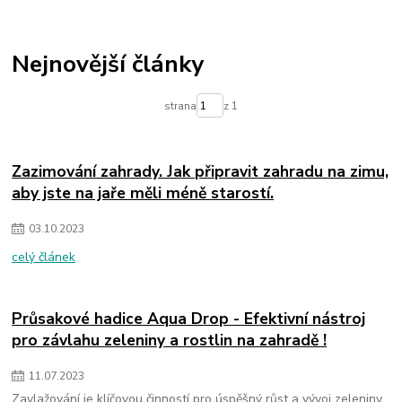
Nejnovější články
strana
z 1
Zazimování zahrady. Jak připravit zahradu na zimu,
aby jste na jaře měli méně starostí.
03
.
10
.
2023
celý článek
Průsakové hadice Aqua Drop - Efektivní nástroj
pro závlahu zeleniny a rostlin na zahradě !
11
.
07
.
2023
Zavlažování je klíčovou činností pro úspěšný růst a vývoj zeleniny