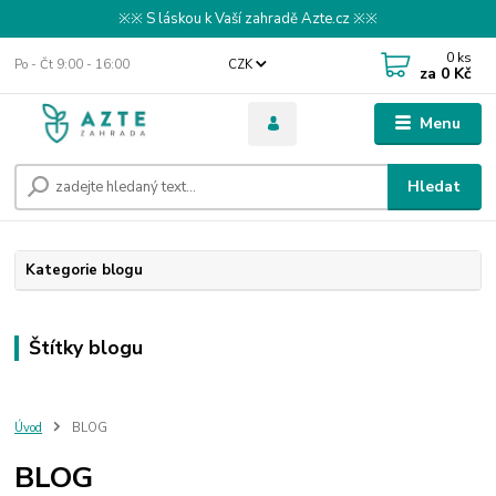
※※ S láskou k Vaší zahradě Azte.cz ※※
0
ks
Po - Čt 9:00 - 16:00
CZK
za
0 Kč
Menu
Hledat
Kategorie blogu
Štítky blogu
Úvod
BLOG
BLOG