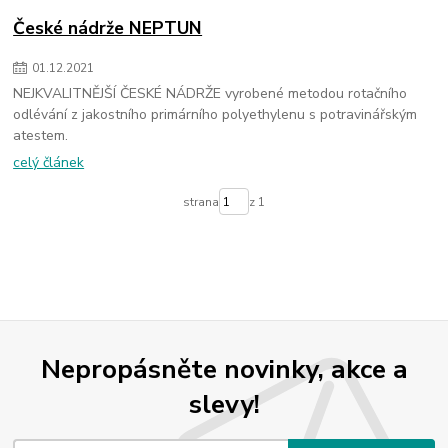
České nádrže NEPTUN
01
.
12
.
2021
NEJKVALITNĚJŠÍ ČESKÉ NÁDRŽE vyrobené metodou rotačního
odlévání z jakostního primárního polyethylenu s potravinářským
atestem.
celý článek
strana
z 1
Nepropásněte novinky, akce a
slevy!