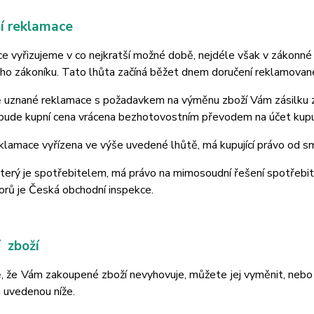
ní reklamace
 vyřizujeme v co nejkratší možné době, nejdéle však v zákonné 
ho zákoníku. Tato lhůta začíná běžet dnem doručení reklamované
ě uznané reklamace s požadavkem na výměnu zboží Vám zásilku z
bude kupní cena vrácena bezhotovostním převodem na účet kupuj
eklamace vyřízena ve výše uvedené lhůtě, má kupující právo od s
, který je spotřebitelem, má právo na mimosoudní řešení spotř
orů je Česká obchodní inspekce.
 zboží
, že Vám zakoupené zboží nevyhovuje, můžete jej vyměnit, nebo 
 uvedenou níže.