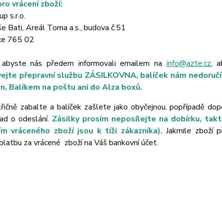
ro vrácení zboží:
p s.r.o.
 Bati, Areál Toma a.s., budova č.51
ce 765 02
 abyste nás předem informovali emailem na
info@azte.cz
, 
ejte přepravní službu ZÁSILKOVNA, balíček nám nedoručí 
n, Balíkem na poštu ani do Alza boxů.
řičně zabalte a balíček zašlete jako obyčejnou, popřípadě dopo
lad o odeslání.
Zásilky prosím neposílejte na dobírku, tak
m vráceného zboží jsou k tíži zákazníka).
Jakmile zboží 
latbu za vrácené zboží na Váš bankovní účet.