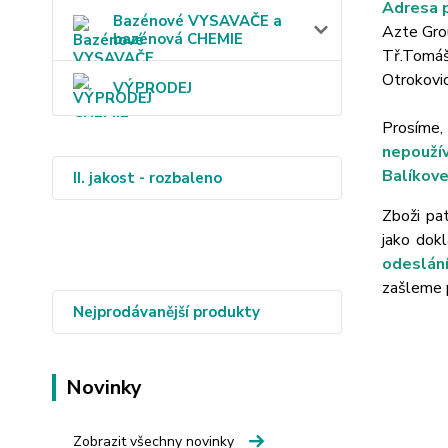
Adresa p
Bazénové VYSAVAČE a
Azte Grou
bazénová CHEMIE
Tř.Tomáše
Otrokovi
VÝPRODEJ
Prosíme,
nepoužív
Balíkove
II. jakost - rozbaleno
Zboži pat
jako dok
odeslání
zašleme p
Nejprodávanější produkty
Novinky
Zobrazit všechny novinky