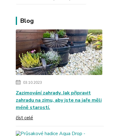
Blog
03.10.2023
Zazimování zahrady. Jak připravit
zahradu na zimu, aby jste na jaře měli
méně starostí.
číst celé