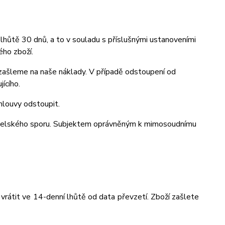
lhůtě 30 dnů, a to v souladu s příslušnými ustanoveními
ho zboží.
ašleme na naše náklady. V případě odstoupení od
ícího.
mlouvy odstoupit.
ebitelského sporu. Subjektem oprávněným k mimosoudnímu
vrátit ve 14-denní lhůtě od data převzetí. Zboží zašlete