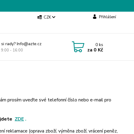
Přihlášení
CZK
 si rady? Info@azte.cz
0
ks
za
0 Kč
t 9:00 - 16:00
nám prosím uveďte své telefonní číslo nebo e-mail pro
jdete
ZDE
.
 reklamace (oprava zboží, výměna zboží, vrácení peněz,