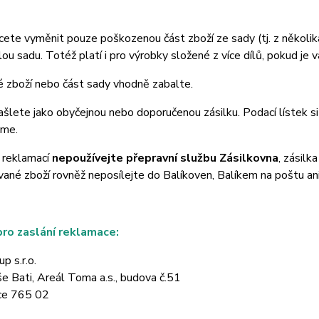
ete vyměnit pouze poškozenou část zboží ze sady (tj. z několik
elou sadu. Totéž platí i pro výrobky složené z více dílů, pokud je v
 zboží nebo část sady vhodně zabalte.
ašlete jako obyčejnou nebo doporučenou zásilku. Podací lístek si
áme.
í reklamací
nepoužívejte přepravní službu Zásilkovna
, zásilk
né zboží rovněž neposílejte do Balíkoven, Balíkem na poštu an
ro zaslání reklamace:
p s.r.o.
 Bati, Areál Toma a.s., budova č.51
ce 765 02