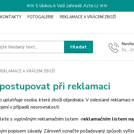
※※ S láskou k Vaší zahradě Azte.cz ※※
KONTAKTY
FOTOGALERIE
REKLAMACE A VRÁCENÍ ZBOŽÍ
Nevíte
Hledat
Po - Č
REKLAMACE A VRÁCENÍ ZBOŽÍ
postupovat při reklamaci
 uplatňuje osoba, která zboží objednala. V odeslané reklamaci 
ojení v případě nesrovnalostí.
šlete s vyplněným reklamačním listem -
reklamačním listem na
ým popisem závady. Zároveň označte požadovaný způsob vyřízení