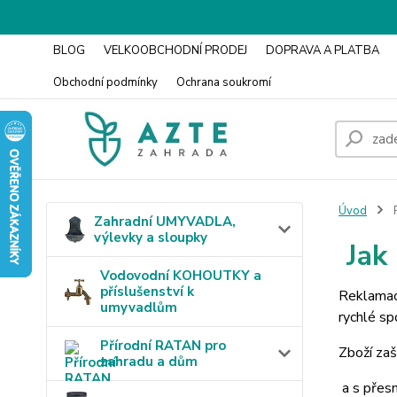
BLOG
VELKOOBCHODNÍ PRODEJ
DOPRAVA A PLATBA
Obchodní podmínky
Ochrana soukromí
Úvod
Zahradní UMYVADLA,
výlevky a sloupky
Jak 
Vodovodní KOHOUTKY a
příslušenství k
Reklamaci
umyvadlům
rychlé sp
Přírodní RATAN pro
Zboží za
zahradu a dům
a s přesn