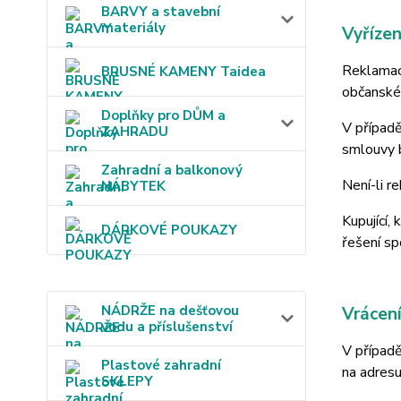
BARVY a stavební
materiály
Vyříze
Reklamace
BRUSNÉ KAMENY Taidea
občanské
Doplňky pro DŮM a
V případ
ZAHRADU
smlouvy 
Zahradní a balkonový
Není-li r
NÁBYTEK
Kupující
DÁRKOVÉ POUKAZY
řešení sp
NÁDRŽE na dešťovou
Vrácení
vodu a příslušenství
V případě
Plastové zahradní
na adresu
SKLEPY