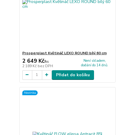
Prosperplast Květináč LEXO ROUND bílý 60 cm
2 649 Kč
Není skladem,
/
ks
dodání do 14 dnů.
2 189 Kč
bez DPH
Přidat do košíku
Novinka