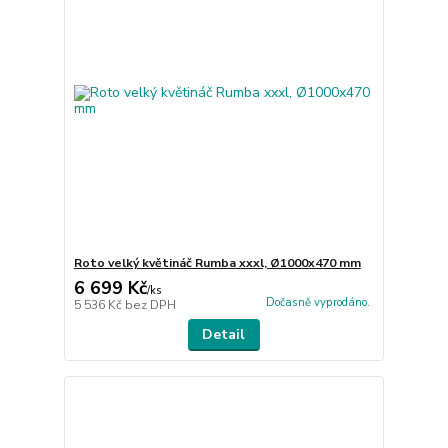
Roto velký květináč Rumba xxxl, Ø1000x470 mm
6 699 Kč
/
ks
Dočasně vyprodáno.
5 536 Kč
bez DPH
Detail