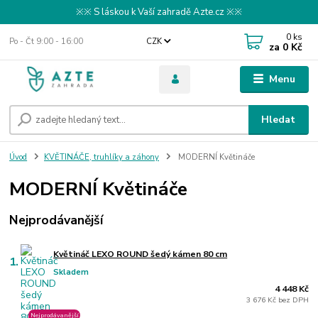
※※ S láskou k Vaší zahradě Azte.cz ※※
0
ks
Po - Čt 9:00 - 16:00
CZK
za
0 Kč
Menu
Hledat
Úvod
KVĚTINÁČE, truhlíky a záhony
MODERNÍ Květináče
MODERNÍ Květináče
Nejprodávanější
Květináč LEXO ROUND šedý kámen 80 cm
1.
Skladem
4 448 Kč
3 676 Kč bez DPH
Nejprodávanější