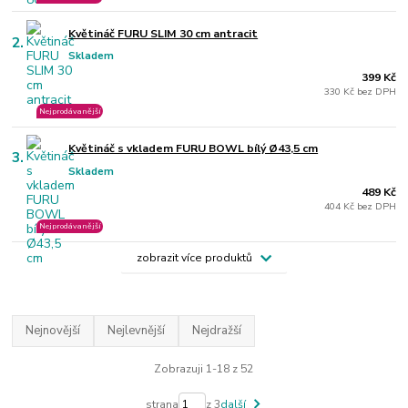
Květináč FURU SLIM 30 cm antracit
2.
Skladem
399 Kč
330 Kč bez DPH
Nejprodávanější
Květináč s vkladem FURU BOWL bílý Ø43,5 cm
3.
Skladem
489 Kč
404 Kč bez DPH
Nejprodávanější
zobrazit více produktů
Nejnovější
Nejlevnější
Nejdražší
Zobrazuji 1-18 z 52
strana
z 3
další