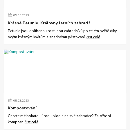
05
.
05
.
2023
Krásné Petunie. Královny letních zahrad !
Petunie jsou oblíbenou rostlinou zahradníků po celém světě díky
svým krásným květům a snadnému pěstování.
číst celé
05
.
03
.
2023
Kompostování
Chcete mít bohatou úrodu plodin na své zahrádce? Založte si
kompost.
číst celé