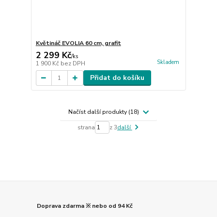
Květináč EVOLIA 60 cm, grafit
2 299 Kč
/
ks
Skladem
1 900 Kč
bez DPH
Přidat do košíku
Načíst další produkty (18)
strana
z 3
další
Doprava zdarma ※ nebo od 94 Kč