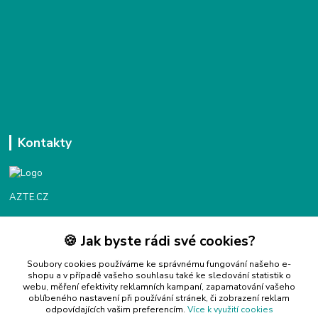
Kontakty
AZTE.CZ
🍪 Jak byste rádi své cookies?
Objednávky / fakturace
Po - Čt 9:00 - 16:00
Soubory cookies používáme ke správnému fungování našeho e-
shopu a v případě vašeho souhlasu také ke sledování statistik o
webu, měření efektivity reklamních kampaní, zapamatování vašeho
Info@azte.cz
oblíbeného nastavení při používání stránek, či zobrazení reklam
odpovídajících vašim preferencím.
Více k využití cookies