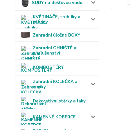
SUDY na dešťovou vodu
KVĚTINÁČE, truhlíky a
záhony
Zahradní úložné BOXY
Zahradní OHNIŠTĚ a
příslušenství
KOMPOSTÉRY
Zahradní KOLEČKA a
vozíky
Dekorativní stěrky a laky
KAMENNÉ KOBERCE