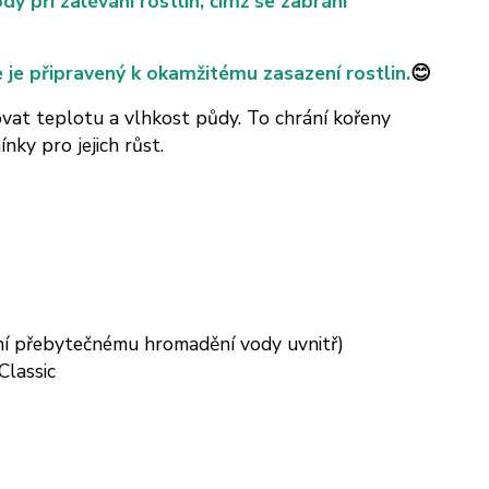
y při zalévání rostlin, čímž se zabrání
e je připravený k okamžitému zasazení rostlin.
😊
vat teplotu a vlhkost půdy. To chrání kořeny
ky pro jejich růst.
ání přebytečnému hromadění vody uvnitř)
Classic