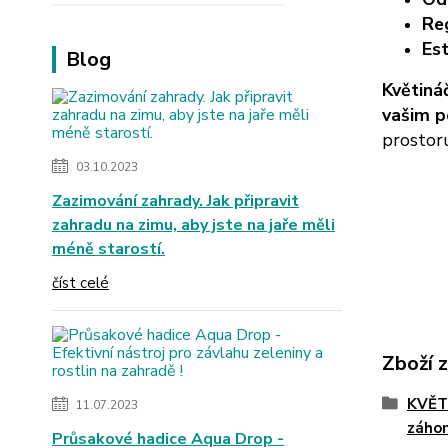
Re
Est
Blog
Květiná
vašim 
prostoru
03.10.2023
Zazimování zahrady. Jak připravit
zahradu na zimu, aby jste na jaře měli
méně starostí.
číst celé
Zboží 
KVĚTI
11.07.2023
záho
Průsakové hadice Aqua Drop -