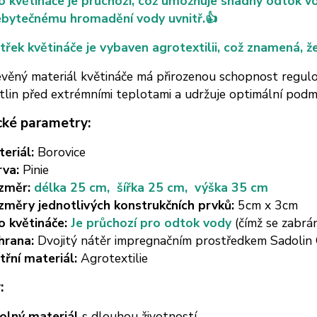
 květináče je průchozí, což umožňuje snadný odtok vod
ebytečnému hromadění vody uvnitř.👍
třek květináče je vybaven agrotextilii, což znamená, ž
věný materiál květináče má přirozenou schopnost regulo
tlin před extrémními teplotami a udržuje optimální podmín
cké parametry:
eriál:
Borovice
rva:
Pinie
změr:
délka 25 cm, šířka 25 cm, výška 35 cm
změry jednotlivých konstrukčních prvků:
5cm x 3cm
o květináče:
Je průchozí pro odtok vody
(čímž se zabr
hrana:
Dvojitý nátěr impregnačním prostředkem Sadolin 
třní materiál:
Agrotextilie
:
olný materiál
s dlouhou životností