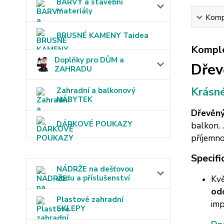
BARVY a stavební
materiály
Kompl
BRUSNÉ KAMENY Taidea
Komple
Doplňky pro DŮM a
Dřev
ZAHRADU
Krásné
Zahradní a balkonový
NÁBYTEK
Dřevěný
DÁRKOVÉ POUKAZY
balkon.
příjemn
Specifi
NÁDRŽE na dešťovou
Kvě
vodu a příslušenství
od
Plastové zahradní
imp
SKLEPY