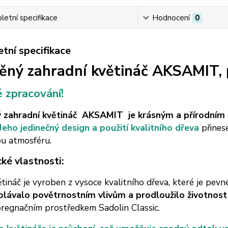
etní specifikace
Hodnocení
0
tní specifikace
ěný zahradní květináč AKSAMIT, 
 zpracování!
 zahradní květináč AKSAMIT je krásným a přírodní
Jeho jedinečný design a použití kvalitního dřeva
přines
ou atmosféru.
cké vlastnosti:
tináč je vyroben z vysoce kvalitního dřeva, které je pevn
olávalo povětrnostním vlivům a prodloužilo životnost
regnačním prostředkem Sadolin Classic.