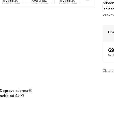
přírod
jedine
venkov
Dos
69
578
Číslo p
Doprava zdarma ※
nebo od 94 Kč