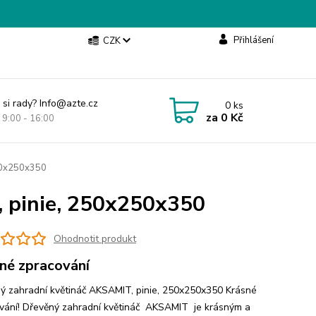
Přihlášení
CZK
 si rady? Info@azte.cz
0
ks
za
0 Kč
t 9:00 - 16:00
250x250x350
, pinie, 250x250x350
Ohodnotit produkt
né zpracování
ý zahradní květináč AKSAMIT, pinie, 250x250x350 Krásné
vání! Dřevěný zahradní květináč AKSAMIT je krásným a