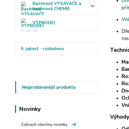
Dno
Bazénové VYSAVAČE a
př
bazénová CHEMIE
Vni
VÝPRODEJ
Dře
ros
II. jakost - rozbaleno
Techni
Mat
Ba
Ro
Ro
Nejprodávanější produkty
Dn
Oc
Vni
Novinky
Výhody
Zobrazit všechny novinky
Od