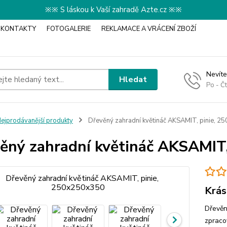
※※ S láskou k Vaší zahradě Azte.cz ※※
KONTAKTY
FOTOGALERIE
REKLAMACE A VRÁCENÍ ZBOŽÍ
Nevíte
Hledat
Po - Č
ejprodávanější produkty
Dřevěný zahradní květináč AKSAMIT, pinie, 
ěný zahradní květináč AKSAMIT
Krás
Dřevěn
zpraco