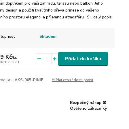
ním doplňkem pro vaši zahradu, terasu nebo balkon. Jeho
čný design a použití kvalitního dřeva přinese do vašeho
ního prostoru eleganci a příjemnou atmosféru. S...
celý popis
tupnost
Skladem
9 Kč
/
ks
Přidat do košíku
 Kč
bez DPH
roduktu:
AKS-005-PINIE
Hlídat cenu / dostupnost
Bezpečný nákup ※
Ověřeno zákazníky