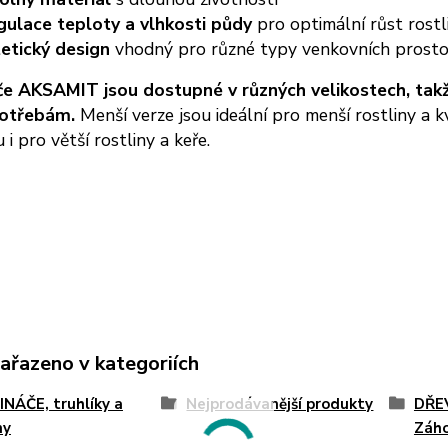
gulace teploty a vlhkosti půdy
pro optimální růst rostl
etický design
vhodný pro různé typy venkovních prosto
če AKSAMIT jsou dostupné v různých velikostech, takž
potřebám.
Menší verze jsou ideální pro menší rostliny a k
 i pro větší rostliny a keře.
zařazeno v kategoriích
NÁČE, truhlíky a
Nejprodávanější produkty
DŘEV
ny
Záh