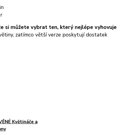
in
r
e si můžete vybrat ten, který nejlépe vyhovuje
větiny, zatímco větší verze poskytují dostatek
ĚNÉ Květináče a
ony