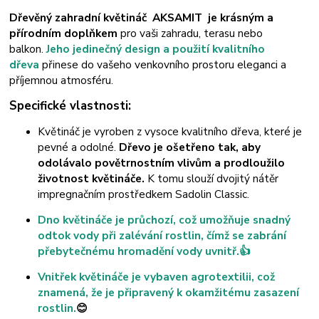
Dřevěný zahradní květináč AKSAMIT je krásným a
přírodním doplňkem
pro vaši zahradu, terasu nebo
balkon.
Jeho jedinečný design a použití kvalitního
dřeva
přinese do vašeho venkovního prostoru eleganci a
příjemnou atmosféru.
Specifické vlastnosti:
Květináč je vyroben z vysoce kvalitního dřeva, které je
pevné a odolné.
Dřevo je ošetřeno tak, aby
odolávalo povětrnostním vlivům a prodloužilo
životnost květináče.
K tomu slouží dvojitý nátěr
impregnačním prostředkem Sadolin Classic.
Dno květináče je průchozí, což umožňuje snadný
odtok vody při zalévání rostlin, čímž se zabrání
přebytečnému hromadění vody uvnitř.👍
Vnitřek květináče je vybaven agrotextilii, což
znamená, že je připravený k okamžitému zasazení
rostlin.
😊