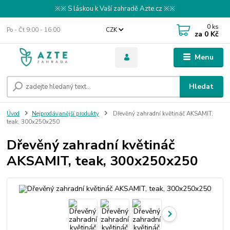
※※ S láskou k Vaší zahradě Azte.cz ※※
0
ks
Po - Čt 9:00 - 16:00
CZK
za
0 Kč
Menu
Hledat
Úvod
Nejprodávanější produkty
Dřevěný zahradní květináč AKSAMIT,
teak, 300x250x250
Dřevěný zahradní květináč
AKSAMIT, teak, 300x250x250