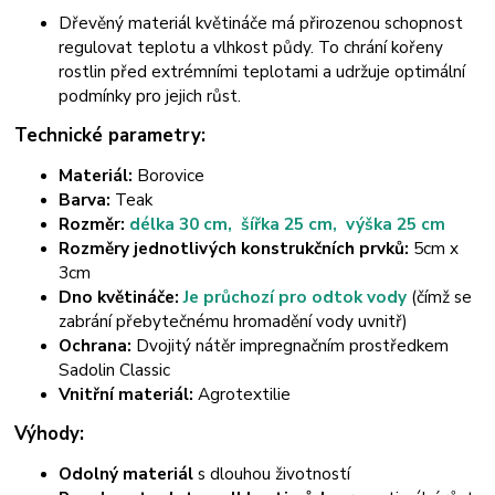
Dřevěný materiál květináče má přirozenou schopnost
regulovat teplotu a vlhkost půdy. To chrání kořeny
rostlin před extrémními teplotami a udržuje optimální
podmínky pro jejich růst.
Technické parametry:
Materiál:
Borovice
Barva:
Teak
Rozměr:
délka 30 cm, šířka 25 cm, výška 25 cm
Rozměry jednotlivých konstrukčních prvků:
5cm x
3cm
Dno květináče:
Je průchozí pro odtok vody
(čímž se
zabrání přebytečnému hromadění vody uvnitř)
Ochrana:
Dvojitý nátěr impregnačním prostředkem
Sadolin Classic
Vnitřní materiál:
Agrotextilie
Výhody:
Odolný materiál
s dlouhou životností