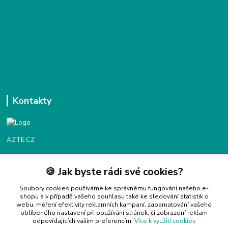
Kontakty
AZTE.CZ
🍪 Jak byste rádi své cookies?
Objednávky / fakturace
Po - Čt 9:00 - 16:00
Soubory cookies používáme ke správnému fungování našeho e-
shopu a v případě vašeho souhlasu také ke sledování statistik o
webu, měření efektivity reklamních kampaní, zapamatování vašeho
Info@azte.cz
oblíbeného nastavení při používání stránek, či zobrazení reklam
odpovídajících vašim preferencím.
Více k využití cookies