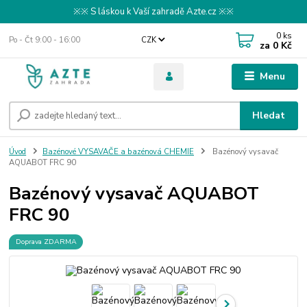
※※ S láskou k Vaší zahradě Azte.cz ※※
0
ks
Po - Čt 9:00 - 16:00
CZK
za
0 Kč
Menu
Hledat
Úvod
Bazénové VYSAVAČE a bazénová CHEMIE
Bazénový vysavač
AQUABOT FRC 90
Bazénový vysavač AQUABOT
FRC 90
Doprava ZDARMA