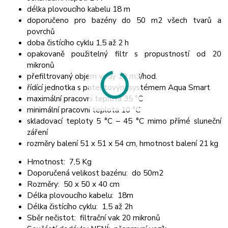
délka plovoucího kabelu 18 m
doporučeno pro bazény do 50 m2 všech tvarů a
povrchů
doba čistícího cyklu 1,5 až 2 h
opakovaně použitelný filtr s propustností od 20
mikronů
přefiltrovaný objem vody 19 m3/hod.
řídící jednotka s patentovým systémem Aqua Smart
maximální pracovní teplota 35 °C
minimální pracovní teplota 10 °C
skladovací teploty 5 °C – 45 °C mimo přímé sluneční
záření
rozměry balení 51 x 51 x 54 cm, hmotnost balení 21 kg
Hmotnost:
7,5 Kg
Doporučená velikost bazénu:
do 50m2
Rozměry:
50 x 50 x 40 cm
Délka plovoucího kabelu:
18m
Délka čistícího cyklu:
1,5 až 2h
Sběr nečistot:
filtrační vak 20 mikronů