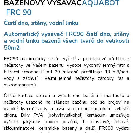
BAZÉNOVÝ VYSAVAČ
AQUABOT
FRC 90
Čistí dno, stěny, vodní linku
Automatický vysavač FRC90 čistí dno, stěny
a vodní linku bazénů všech tvarů do velikosti
50m2
FRC90 automaticky setře, vyčistí a podtlakově přefiltruje
nečistoty ve Vašem bazénu. Vysoce výkonný jemný filtr s
filtrační schopností od 20 mikronů přefiltruje 19 m3/hod.
vody a zachytí i velmi jemné nečistoty, zárodky řas a
mikroorganismů.
Čistící kartáče setřou a vyčistí dno bazénu i mastnotu a
nečistoty usazené na stěnách bazénu, což se projeví na
vysoké kvalitě vody a nižší spotřebou chemikálií, zvláště
chlóru. Díky PVA (polyvinylalkohol) kartáčům umožňuje
vyčistit jakýkoliv povrch bazénu, tj. plastové, foliové,
sklolaminátové, keramické bazény a další. FRC90 vyčistí