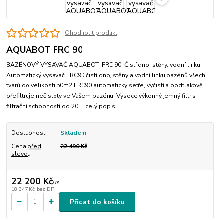
Ohodnotit produkt
AQUABOT FRC 90
BAZÉNOVÝ VYSAVAČ AQUABOT FRC 90 Čistí dno, stěny, vodní linku
Automatický vysavač FRC90 čistí dno, stěny a vodní linku bazénů všech
tvarů do velikosti 50m2 FRC90 automaticky setře, vyčistí a podtlakově
přefiltruje nečistoty ve Vašem bazénu. Vysoce výkonný jemný filtr s
filtrační schopností od 20 ...
celý popis
Dostupnost
Skladem
Cena před
22 490 Kč
slevou
22 200 Kč
/
ks
18 347 Kč
bez DPH
Přidat do košíku