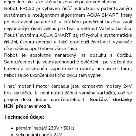
nejen dno, ale také stěny bazénu až po úroveň hladiny.
Robot FRC90 je vybaven řídící jednotkou s patentovaným
systémem s inteligentním algoritmem AQUA SMART, který
po nastavení parametrů a krátkém prověření bazénu zvolí
nejvhodnější čistící cyklus pro tvar a velikost Vašeho bazénu.
Použití systému AQUA SMART zajistí rychlé a systematické
čištění, úsporu energie a také prodlouží životnost vysavače
díky nižšímu opotřebení všech částí.
Robot je absolutně nenáročný na obsluhu a údržbu.
Samozřejmostí je velmi jednoduché ovládání - po vložení do
bazénu a následném zapnutí se o robota nemusíte starat,
neboť se po ukončení čistícího cyklu sám vypne.
Hnací motor i motor čerpadla jsou kompaktní motory 24V
bez kartáčků, tj. není nutná žádná výměna kartáčků, což se
projeví delší dobou upotřebitelnosti.
Součástí dodávky
NENÍ přepravní vozík.
Technické údaje:
primární napětí 230V / 50Hz
sekundární napětí 24V