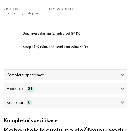
Číslo produktu:
PPITAP1-S411
Hlídat cenu / dostupnost
Doprava zdarma ※ nebo od 94 Kč
Bezpečný nákup ※ Ověřeno zákazníky
Kompletní specifikace
Hodnocení
31
Komentáře
0
Kompletní specifikace
Kohoutek k sudu na dešťovou vodu