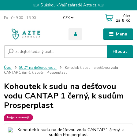
※※ S láskou k Vaší zahradě Azte.cz ※※
0
ks
Po - Čt 9:00 - 16:00
CZK
za
0 Kč
Menu
Hledat
Úvod
SUDY na dešťovou vodu
Kohoutek k sudu na dešťovou vodu
CANTAP 1 černý, k sudům Prosperplast
Kohoutek k sudu na dešťovou
vodu CANTAP 1 černý, k sudům
Prosperplast
Nejprodávanější