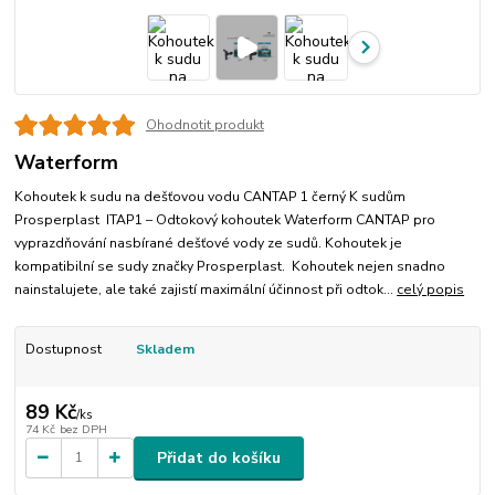
Ohodnotit produkt
Waterform
Kohoutek k sudu na dešťovou vodu CANTAP 1 černý K sudům
Prosperplast ITAP1 – Odtokový kohoutek Waterform CANTAP pro
vyprazdňování nasbírané dešťové vody ze sudů. Kohoutek je
kompatibilní se sudy značky Prosperplast. Kohoutek nejen snadno
nainstalujete, ale také zajistí maximální účinnost při odtok...
celý popis
Dostupnost
Skladem
89 Kč
/
ks
74 Kč
bez DPH
Přidat do košíku