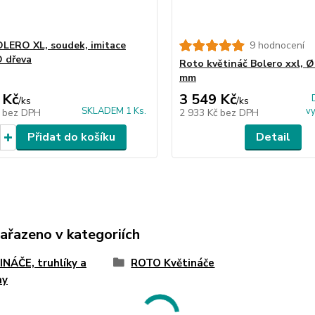
LERO XL, soudek, imitace
9 hodnocení
 dřeva
Roto květináč Bolero xxl, Ø
mm
 Kč
3 549 Kč
/
ks
/
ks
SKLADEM 1 Ks.
v
č
bez DPH
2 933 Kč
bez DPH
Přidat do košíku
Detail
zařazeno v kategoriích
NÁČE, truhlíky a
ROTO Květináče
ny