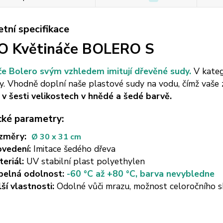
tní specifikace
O Květináče BOLERO S
če Bolero svým vzhledem imitují dřevěné sudy.
V kateg
. Vhodně doplní naše plastové sudy na vodu, čímž vaše z
 v šesti velikostech v hnědé a šedé barvě.
cké parametry:
změry:
Ø 30 x 31 cm
ovedení:
Imitace šedého dřeva
eriál:
UV stabilní plast polyethylen
pelná odolnost:
-60 °C až +80 °C, barva nevybledne
ší vlastnosti:
Odolné vůči mrazu, možnost celoročního sk