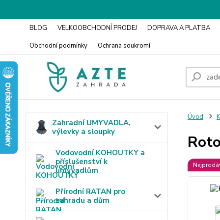
BLOG
VELKOOBCHODNÍ PRODEJ
DOPRAVA A PLATBA
Obchodní podmínky
Ochrana soukromí
Úvod
K
Zahradní UMYVADLA,
výlevky a sloupky
Roto
Vodovodní KOHOUTKY a
příslušenství k
Nejprodáv
umyvadlům
Přírodní RATAN pro
zahradu a dům