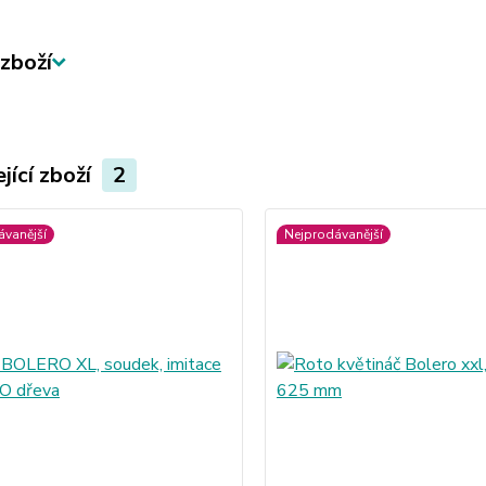
zboží
jící zboží
2
ávanější
Nejprodávanější