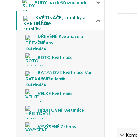
SUDY na dešťovou vodu
KVĚTINÁČE, truhlíky a
záhony
DŘEVĚNÉ Květináče a
Záhony
ROTO Květináče
RATANOVÉ Květináče Van
der Leeden®
VELKÉ Květináče
HŘBITOVNÍ Květináče
VYVÝŠENÉ Záhony
Kompl