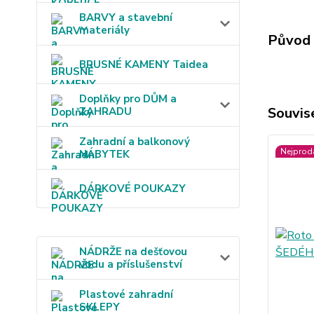
BARVY a stavební
materiály
Původ 
BRUSNÉ KAMENY Taidea
Doplňky pro DŮM a
Souvise
ZAHRADU
Zahradní a balkonový
Nejprod
NÁBYTEK
DÁRKOVÉ POUKAZY
NÁDRŽE na dešťovou
vodu a příslušenství
Plastové zahradní
SKLEPY