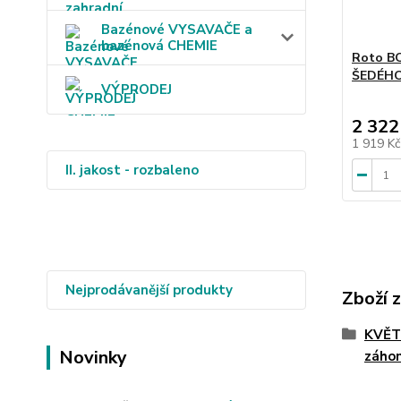
Bazénové VYSAVAČE a
bazénová CHEMIE
Roto BO
ŠEDÉHO
VÝPRODEJ
2 322
1 919 K
II. jakost - rozbaleno
Nejprodávanější produkty
Zboží 
KVĚTI
Novinky
záho