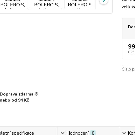
veliko
Dos
99
825
Číslo p
Doprava zdarma ※
nebo od 94 Kč
etní specifikace
Hodnocení
0
Ko