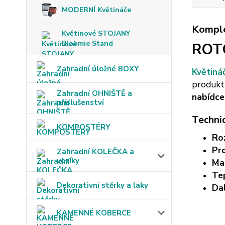
MODERNÍ Květináče
Komple
Květinové STOJANY
Bloomie Stand
ROT
Zahradní úložné BOXY
Květiná
produkty
Zahradní OHNIŠTĚ a
nabídce
příslušenství
Techni
KOMPOSTÉRY
Ro
Pr
Zahradní KOLEČKA a
vozíky
Mat
Te
Dekorativní stěrky a laky
Dal
KAMENNÉ KOBERCE