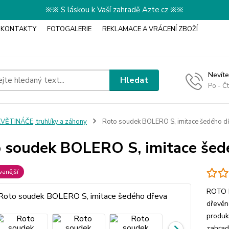
※※ S láskou k Vaší zahradě Azte.cz ※※
KONTAKTY
FOTOGALERIE
REKLAMACE A VRÁCENÍ ZBOŽÍ
Nevíte
Hledat
Po - Č
VĚTINÁČE, truhlíky a záhony
Roto soudek BOLERO S, imitace šedého d
 soudek BOLERO S, imitace šed
anější
ROTO K
dřevěn
produk
zahrad