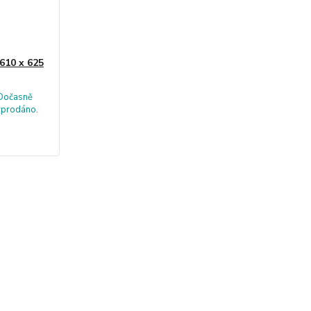
610 x 625
Dočasně
yprodáno.