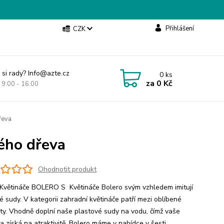
Přihlášení
CZK
 si rady? Info@azte.cz
0
ks
za
0 Kč
t 9:00 - 16:00
řeva
ého dřeva
Ohodnotit produkt
větináče BOLERO S Květináče Bolero svým vzhledem imitují
é sudy. V kategorii zahradní květináče patří mezi oblíbené
ty. Vhodně doplní naše plastové sudy na vodu, čímž vaše
a získá na atraktivitě. Bolero máme v nabídce v šesti