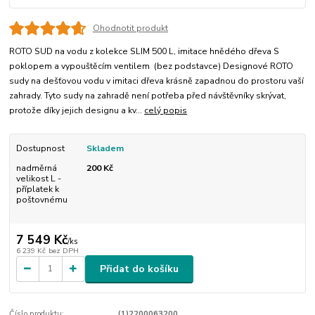
Ohodnotit produkt
ROTO SUD na vodu z kolekce SLIM 500 L, imitace hnědého dřeva S
poklopem a vypouštěcím ventilem (bez podstavce) Designové ROTO
sudy na dešťovou vodu v imitaci dřeva krásně zapadnou do prostoru vaší
zahrady. Tyto sudy na zahradě není potřeba před návštěvníky skrývat,
protože díky jejich designu a kv...
celý popis
Dostupnost
Skladem
nadměrná
200 Kč
velikost L -
příplatek k
poštovnému
7 549 Kč
/
ks
6 239 Kč
bez DPH
Přidat do košíku
Číslo produktu:
(1)2200063200