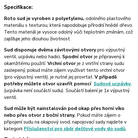
Specifikace:
Roto sud je vyroben z polyetylenu,
odolného plastového
materiálu s texturou, která napodobuje přírodní hnědé dřevo.
Tento materiál je vysoce odolný vůči teplotním změnám, což
zajišťuje jeho dlouhou životnost.
Sud disponuje dvěma závitovými otvory
pro výpustný
ventil, ucpávku nebo hadici.
Spodní otvor
je připravený k
okamžitému použití.
Vrchní otvor
je z vnitřní strany sudu
zaslepený, pokud máte zájem využívat tento vrchní otvor
(pro výpustný ventil), je nutné jej provrtat.
V případě
potřeby můžete otvor uzavřít pomocí
Sudové ucpávky,
(ucpávka není součástí sudu).
Součástí balení je 1x výpustný
ventil.
Sud může být nainstalován pod okap přes horní víko
nebo přes otvor z boční strany.
Pokud máte zájem o
připojení sudu na okapový svod, napojovací sady najdete v
kategorii
Příslušenství pro sběr dešťové vody do sudů
.