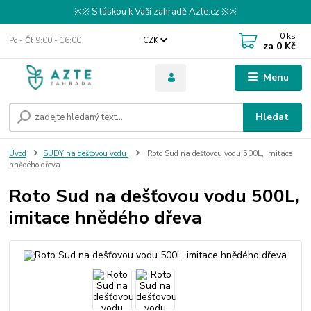
※※ S láskou k Vaší zahradě Azte.cz ※※
0
ks
Po - Čt 9:00 - 16:00
CZK
za
0 Kč
Menu
Hledat
Úvod
SUDY na dešťovou vodu
Roto Sud na dešťovou vodu 500L, imitace
hnědého dřeva
Roto Sud na dešťovou vodu 500L,
imitace hnědého dřeva