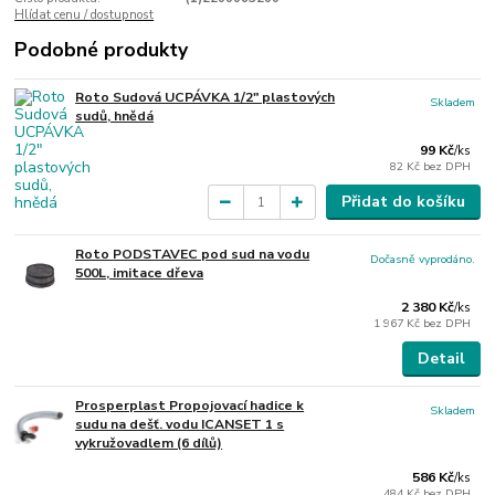
Hlídat cenu / dostupnost
Podobné produkty
Roto Sudová UCPÁVKA 1/2" plastových
Skladem
sudů, hnědá
99 Kč
/
ks
82 Kč
bez DPH
Přidat do košíku
Roto PODSTAVEC pod sud na vodu
Dočasně vyprodáno.
500L, imitace dřeva
2 380 Kč
/
ks
1 967 Kč
bez DPH
Detail
Prosperplast Propojovací hadice k
Skladem
sudu na dešť. vodu ICANSET 1 s
vykružovadlem (6 dílů)
586 Kč
/
ks
484 Kč
bez DPH