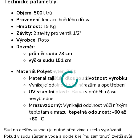
Technické patametry:
Objem: 500
litrů
Provedení:
Imitace hnědého dřeva
Hmotnost:
19 Kg
Závity:
2 závity pro ventil 1/2"
Výrobce:
Roto
Rozměr:
průměr sudu 73 cm
výška sudu 151 cm
Materiál Polyethylen (PE):
Materiál zajišťuje
dlouhou životnost výrobku
Vynikající odolnost vůči nárazům a opotřebení
UV stabilní plast:
Barva v průběhu času
nevybledne
Mrazuvzdorný:
Vynikající odolnost vůči nízkým
teplotám a mrazu,
tepelná odolnost: -60 až
+80 °C
Sud na dešťovou vodu je nutné před zimou zcela vyprázdnit.
Pokud v sudu zůstane voda a dojde k jejímu zamrznutí, zvětší svůj