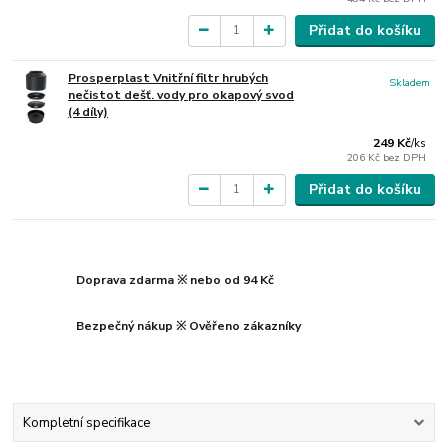
Přidat do košíku
Prosperplast Vnitřní filtr hrubých
Skladem
nečistot dešť. vody pro okapový svod
(4 díly)
249 Kč
/
ks
206 Kč
bez DPH
Přidat do košíku
Doprava zdarma ※ nebo od 94 Kč
Bezpečný nákup ※ Ověřeno zákazníky
Kompletní specifikace