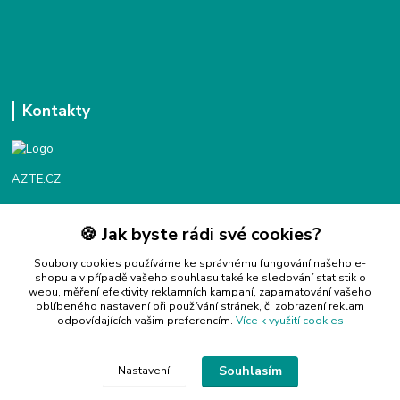
Kontakty
AZTE.CZ
🍪 Jak byste rádi své cookies?
Objednávky / fakturace
Po - Čt 9:00 - 16:00
Soubory cookies používáme ke správnému fungování našeho e-
shopu a v případě vašeho souhlasu také ke sledování statistik o
webu, měření efektivity reklamních kampaní, zapamatování vašeho
Info@azte.cz
oblíbeného nastavení při používání stránek, či zobrazení reklam
odpovídajících vašim preferencím.
Více k využití cookies
Souhlasím
Nastavení