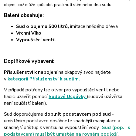
objem, což může způsobit prasknutí stěn nebo dna sudu.
Balení obsahuje:
Sud o objemu 500 litrů,
imitace hnědého dřeva
Vrchní Víko
Vypouštěcí ventil
Doplňkové vybavení:
Příslušenství k napojení
na okapový svod najdete
v
kategorii Příslušenství k sudům.
V případě potřeby lze otvor pro vypouštěcí ventil nebo
hadici uzavřít pomocí
Sudové Ucpávky
(sudová uzávěrka
není součástí balení).
Sud doporučujeme
doplnit podstavcem pod sud
-
umístěním podstavce dosáhnete snadnější manipulace a
snadnější přístup k ventilu na vypouštění vody.
Sud (pop. i s
podstavcem) musí být umístěn na rovném podloží.