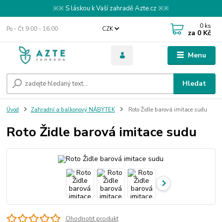
※※ S láskou k Vaší zahradě Azte.cz ※※
0
ks
Po - Čt 9:00 - 16:00
CZK
za
0 Kč
Menu
Hledat
Úvod
Zahradní a balkonový NÁBYTEK
Roto Židle barová imitace sudu
Roto Židle barová imitace sudu
Ohodnotit produkt