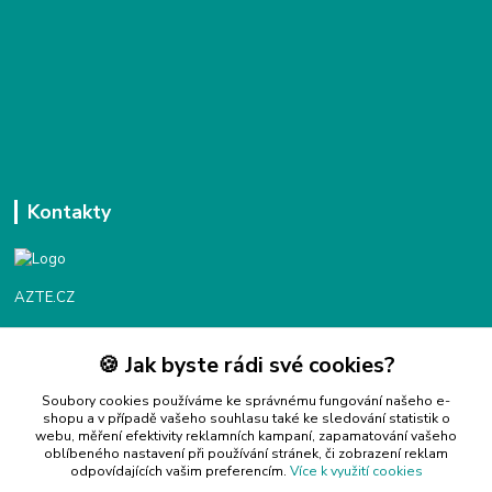
Kontakty
AZTE.CZ
🍪 Jak byste rádi své cookies?
Objednávky / fakturace
Po - Čt 9:00 - 16:00
Soubory cookies používáme ke správnému fungování našeho e-
shopu a v případě vašeho souhlasu také ke sledování statistik o
webu, měření efektivity reklamních kampaní, zapamatování vašeho
Info@azte.cz
oblíbeného nastavení při používání stránek, či zobrazení reklam
odpovídajících vašim preferencím.
Více k využití cookies