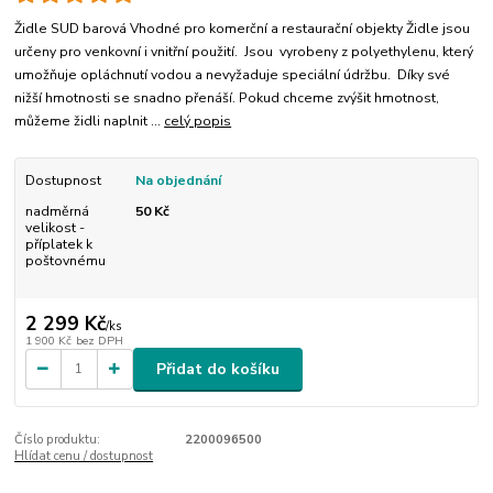
Židle SUD barová Vhodné pro komerční a restaurační objekty Židle jsou
určeny pro venkovní i vnitřní použití. Jsou vyrobeny z polyethylenu, který
umožňuje opláchnutí vodou a nevyžaduje speciální údržbu. Díky své
nižší hmotnosti se snadno přenáší. Pokud chceme zvýšit hmotnost,
můžeme židli naplnit ...
celý popis
Dostupnost
Na objednání
nadměrná
50 Kč
velikost -
příplatek k
poštovnému
2 299 Kč
/
ks
1 900 Kč
bez DPH
Přidat do košíku
Číslo produktu:
2200096500
Hlídat cenu / dostupnost