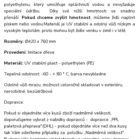
polyethylenu, který umožňuje opláchnutí vodou a nevyžaduje
speciální údržbu. Díky své nižší hmotnosti se snadno
přenáší.
Pokud chceme zvýšit hmotnost
, můžeme židli naplnit
pískem nebo vodou.Materiál je UV stabilní a odolný vůči nízkým a
vysokým teplotám, proto mohou být židle venku v zimě i v létě.
Rozměry:
Ø420 x 760 mm
Provedení:
Imitace dřeva
Materiál:
UV stabilní plast - polyethylen (PE)
Tepelná odolnost: -60 - + 80 ° C, barva nevybledne
Odolné vůči mrazu, možnost celoročně skladovat v exteriéru,
nerozbitné, bezúdržbové.
Dopravce:
Pokud si objednáte více kusů zboží nadměrné velikosti,
doporučujeme vybrat z nabídky dopravců - dopravce ,,PPL
paletová přeprava"(DHL) - pokud objednáte více než dva kusy,
tak Vám odečteme příplatky za položku ,,Nadměrná velikost".