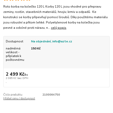
Roto korba na kolečko 120 L Korby 120 L jsou vhodné pro přepravu
zeminy, rostlin, stavebních materiálů, hnojiv, krmiv a odpadů. Ke
konstrukci se korby připevňují pomocí šroubů. Díky použitému materiálu
jsou robustní a přitom lehké. Polyetylenové korby na kolečka jsou
pevné a odolné proti nárazu, n...
celý popis
Dostupnost
Na objednání, info@azte.cz
nadměrná
150 Kč
velikost -
příplatek k
poštovnému
2 499 Kč
/
ks
2 065 Kč
bez DPH
.
Číslo produktu:
2100064750
Hlídat cenu / dostupnost