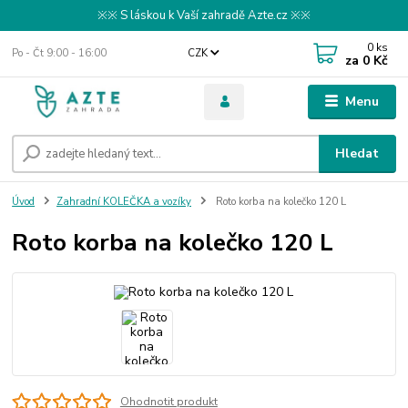
※※ S láskou k Vaší zahradě Azte.cz ※※
0
ks
Po - Čt 9:00 - 16:00
CZK
za
0 Kč
Menu
Hledat
Úvod
Zahradní KOLEČKA a vozíky
Roto korba na kolečko 120 L
Roto korba na kolečko 120 L
Ohodnotit produkt