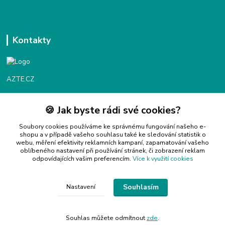
Kontakty
AZTE.CZ
🍪 Jak byste rádi své cookies?
Objednávky / fakturace
Po - Čt 9:00 - 16:00
Soubory cookies používáme ke správnému fungování našeho e-
shopu a v případě vašeho souhlasu také ke sledování statistik o
webu, měření efektivity reklamních kampaní, zapamatování vašeho
Info@azte.cz
oblíbeného nastavení při používání stránek, či zobrazení reklam
odpovídajících vašim preferencím.
Více k využití cookies
Souhlasím
Nastavení
Copyright 2024 © AZTE.CZ
Souhlas můžete odmítnout
zde
.