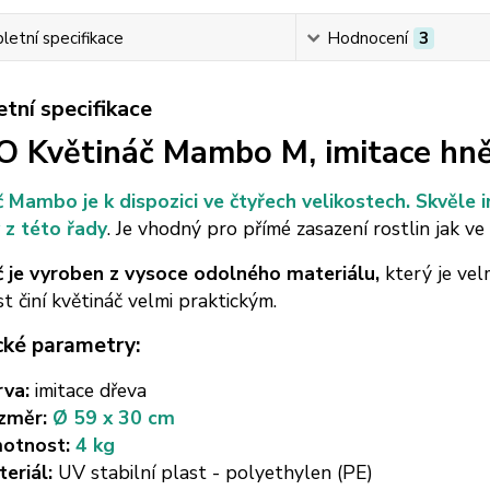
etní specifikace
Hodnocení
3
tní specifikace
 Květináč Mambo M, imitace hn
č Mambo je k dispozici ve čtyřech velikostech. Skvěle 
 z této řady
. Je vhodný pro přímé zasazení rostlin jak ve 
č je vyroben z vysoce odolného materiálu,
který je vel
 činí květináč velmi praktickým.
cké parametry:
rva:
imitace dřeva
změr:
Ø 59 x 30 cm
otnost:
4 kg
eriál:
UV stabilní plast - polyethylen (PE)