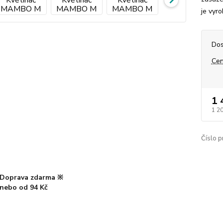
je vyr
Dos
Cen
1 
1 2
Číslo p
Doprava zdarma ※
nebo od 94 Kč