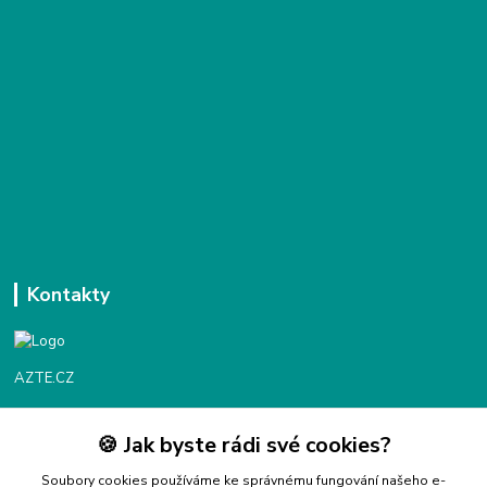
Kontakty
AZTE.CZ
🍪 Jak byste rádi své cookies?
Objednávky / fakturace
Po - Čt 9:00 - 16:00
Soubory cookies používáme ke správnému fungování našeho e-