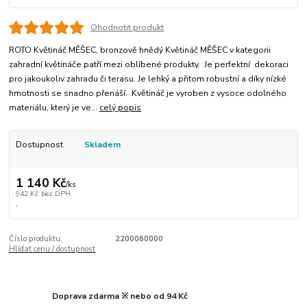
Ohodnotit produkt
ROTO Květináč MĚŠEC, bronzově hnědý Květináč MĚŠEC v kategorii
zahradní květináče patří mezi oblíbené produkty. Je perfektní dekoraci
pro jakoukoliv zahradu či terasu. Je lehký a přitom robustní a díky nízké
hmotnosti se snadno přenáší. Květináč je vyroben z vysoce odolného
materiálu, který je ve...
celý popis
Dostupnost
Skladem
1 140 Kč
/
ks
942 Kč
bez DPH
.
Číslo produktu:
2200060000
Hlídat cenu / dostupnost
Doprava zdarma ※ nebo od 94 Kč