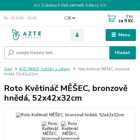
※※ S láskou k Vaší zahradě Azte.cz ※※
0
ks
Po - Čt 9:00 - 16:00
CZK
za
0 Kč
Menu
Hledat
Úvod
KVĚTINÁČE, truhlíky a záhony
Roto Květináč MĚŠEC, bronzově
hnědá, 52x42x32cm
Roto Květináč MĚŠEC, bronzově
hnědá, 52x42x32cm