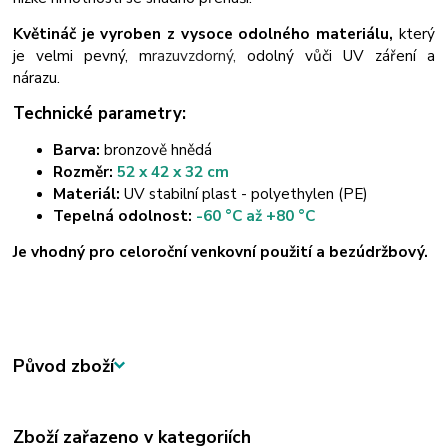
Květináč je vyroben z vysoce odolného materiálu,
který
je velmi pevný, m
razuvzdorný, 
odolný vůči UV záření a
nárazu.
Technické parametry:
Barva:
bronzově hnědá
Rozměr:
52 x 42 x 32 cm
Materiál:
UV stabilní plast - polyethylen (PE)
Tepelná odolnost:
-60 °C až +80 °C
Je vhodný pro celoroční venkovní použití a bezúdržbový.
Původ zboží
Zboží zařazeno v kategoriích