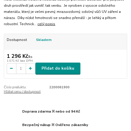
druh prostředí jak uvnitř, tak venku. Je vyroben z vysoce odolného
materiálu, který je velmi pevný, mrazuvzdorný, odolný vůči UV záření a
nárazu. Díky nízké hmotnosti se snadno přenáší - je lehký a přitom
robustní. Technick...
celý popis
Dostupnost
Skladem
1 296 Kč
/
ks
1 071 Kč
bez DPH
Přidat do košíku
Číslo produktu:
2200061900
Hlídat cenu / dostupnost
Doprava zdarma ※ nebo od 94 Kč
Bezpečný nákup ※ Ověřeno zákazníky