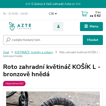
※※ S láskou k Vaší zahradě Azte.cz ※※
0
ks
Po - Čt 9:00 - 16:00
CZK
za
0 Kč
Menu
Hledat
Úvod
KVĚTINÁČE, truhlíky a záhony
Roto zahradní květináč KOŠÍK L -
bronzově hnědá
Roto zahradní květináč KOŠÍK L -
bronzově hnědá
Nejprodávanější