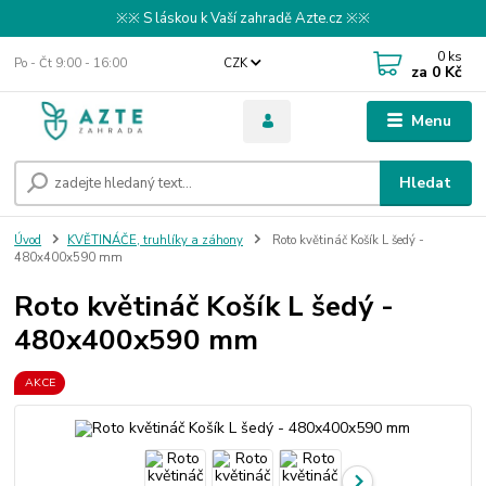
※※ S láskou k Vaší zahradě Azte.cz ※※
0
ks
Po - Čt 9:00 - 16:00
CZK
za
0 Kč
Menu
Hledat
Úvod
KVĚTINÁČE, truhlíky a záhony
Roto květináč Košík L šedý -
480x400x590 mm
Roto květináč Košík L šedý -
480x400x590 mm
AKCE