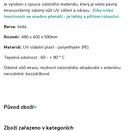
Je vyroben z vysoce odolného materiálu, který je velmi pevný,
m
razuvzdorný,
odolný vůči UV záření a nárazu.
Díky nízké
hmotnosti se snadno přenáší - je lehký a přitom robustní.
Barva:
šedá
Rozměr:
480 x 400 x 590mm
Materiál:
UV stabilní plast - polyethylen (PE)
Tepelná odolnost: -60 - + 80 ° C
Odolné vůči mrazu, možnost celoročního skladování v exteriéru,
nerozbitné, bezúdržbové.
Původ zboží
Zboží zařazeno v kategoriích