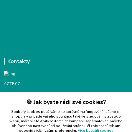
Kontakty
AZTE.CZ
🍪 Jak byste rádi své cookies?
Objednávky / fakturace
Po - Čt 9:00 - 16:00
Soubory cookies používáme ke správnému fungování našeho e-
shopu a v případě vašeho souhlasu také ke sledování statistik o
webu, měření efektivity reklamních kampaní, zapamatování vašeho
Info@azte.cz
oblíbeného nastavení při používání stránek, či zobrazení reklam
odpovídajících vašim preferencím.
Více k využití cookies