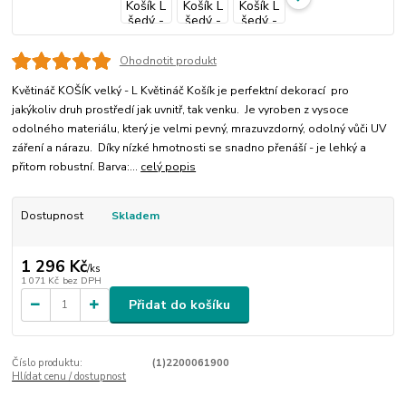
Ohodnotit produkt
Květináč KOŠÍK velký - L Květináč Košík je perfektní dekorací pro
jakýkoliv druh prostředí jak uvnitř, tak venku. Je vyroben z vysoce
odolného materiálu, který je velmi pevný, mrazuvzdorný, odolný vůči UV
záření a nárazu. Díky nízké hmotnosti se snadno přenáší - je lehký a
přitom robustní. Barva:...
celý popis
Dostupnost
Skladem
1 296 Kč
/
ks
1 071 Kč
bez DPH
Přidat do košíku
Číslo produktu:
(1)2200061900
Hlídat cenu / dostupnost