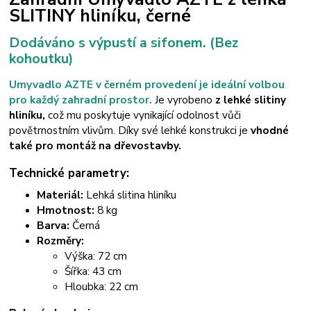
SLITINY hliníku, černé
Dodáváno s výpustí a sifonem. (Bez
kohoutku)
Umyvadlo AZTE v černém provedení je ideální volbou
pro každý zahradní prostor.
Je vyrobeno
z lehké slitiny
hliníku,
což mu poskytuje vynikající odolnost vůči
povětrnostním vlivům. Díky své lehké konstrukci je
vhodné
také pro montáž na dřevostavby.
Technické parametry:
Materiál:
Lehká slitina hliníku
Hmotnost:
8 kg
Barva:
Černá
Rozměry:
Výška: 72 cm
Šířka: 43 cm
Hloubka: 22 cm