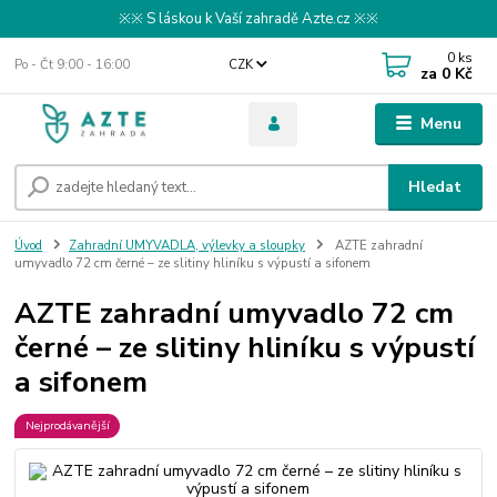
※※ S láskou k Vaší zahradě Azte.cz ※※
0
ks
Po - Čt 9:00 - 16:00
CZK
za
0 Kč
Menu
Hledat
Úvod
Zahradní UMYVADLA, výlevky a sloupky
AZTE zahradní
umyvadlo 72 cm černé – ze slitiny hliníku s výpustí a sifonem
AZTE zahradní umyvadlo 72 cm
černé – ze slitiny hliníku s výpustí
a sifonem
Nejprodávanější