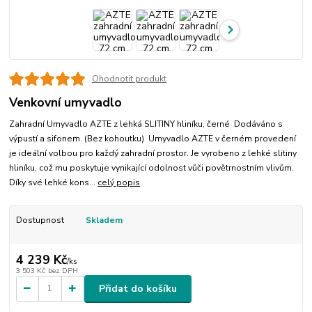
Ohodnotit produkt
Venkovní umyvadlo
Zahradní Umyvadlo AZTE z lehká SLITINY hliníku, černé Dodáváno s
výpustí a sifonem. (Bez kohoutku) Umyvadlo AZTE v černém provedení
je ideální volbou pro každý zahradní prostor. Je vyrobeno z lehké slitiny
hliníku, což mu poskytuje vynikající odolnost vůči povětrnostním vlivům.
Díky své lehké kons...
celý popis
Dostupnost
Skladem
4 239 Kč
/
ks
3 503 Kč
bez DPH
Přidat do košíku