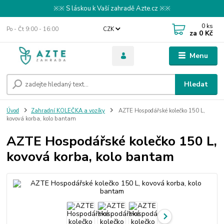
※※ S láskou k Vaší zahradě Azte.cz ※※
0
ks
Po - Čt 9:00 - 16:00
CZK
za
0 Kč
Menu
Hledat
Úvod
Zahradní KOLEČKA a vozíky
AZTE Hospodářské kolečko 150 L,
kovová korba, kolo bantam
AZTE Hospodářské kolečko 150 L,
kovová korba, kolo bantam