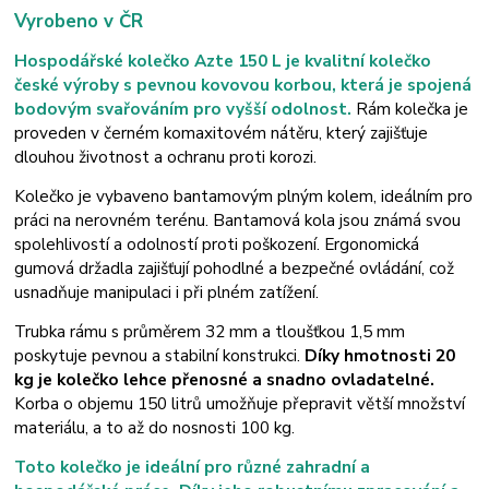
Vyrobeno v ČR
Hospodářské kolečko Azte 150 L je kvalitní kolečko
české výroby s pevnou kovovou korbou, která je spojená
bodovým svařováním pro vyšší odolnost.
Rám kolečka je
proveden v černém komaxitovém nátěru, který zajišťuje
dlouhou životnost a ochranu proti korozi.
Kolečko je vybaveno bantamovým plným kolem, ideálním pro
práci na nerovném terénu. Bantamová kola jsou známá svou
spolehlivostí a odolností proti poškození. Ergonomická
gumová držadla zajišťují pohodlné a bezpečné ovládání, což
usnadňuje manipulaci i při plném zatížení.
Trubka rámu s průměrem 32 mm a tloušťkou 1,5 mm
poskytuje pevnou a stabilní konstrukci.
Díky hmotnosti 20
kg je kolečko lehce přenosné a snadno ovladatelné.
Korba o objemu 150 litrů umožňuje přepravit větší množství
materiálu, a to až do nosnosti 100 kg.
Toto kolečko je ideální pro různé zahradní a