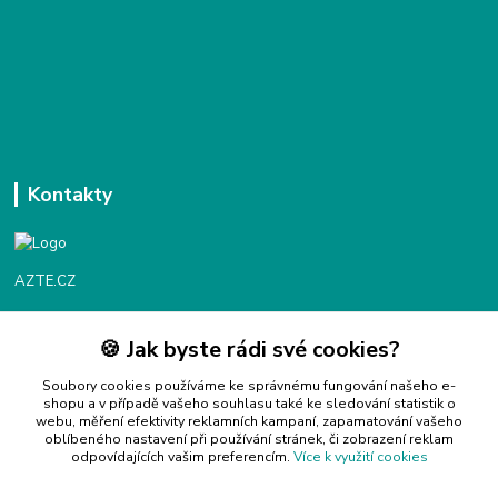
Kontakty
AZTE.CZ
🍪 Jak byste rádi své cookies?
Objednávky / fakturace
Po - Čt 9:00 - 16:00
Soubory cookies používáme ke správnému fungování našeho e-
shopu a v případě vašeho souhlasu také ke sledování statistik o
webu, měření efektivity reklamních kampaní, zapamatování vašeho
Info@azte.cz
oblíbeného nastavení při používání stránek, či zobrazení reklam
odpovídajících vašim preferencím.
Více k využití cookies