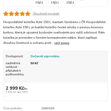
Ohodnotit produkt
Hospodářské kolečko Azte 150 L, bantam Vyrobeno v ČR Hospodářské
kolečko Azte 150 L je kvalitní kolečko české výroby s pevnou kovovou
korbou, která je spojená bodovým svařováním pro vyšší odolnost. Rám
kolečka je proveden v černém komaxitovém nátěru, který zajišťuje
dlouhou životnost a ochranu proti...
celý popis
Dostupnost
Dočasně vyprodáno.
nadměrná
50 Kč
velikost -
příplatek k
poštovnému
2 999 Kč
/
ks
2 479 Kč
bez DPH
.
Číslo produktu:
(0)KH150