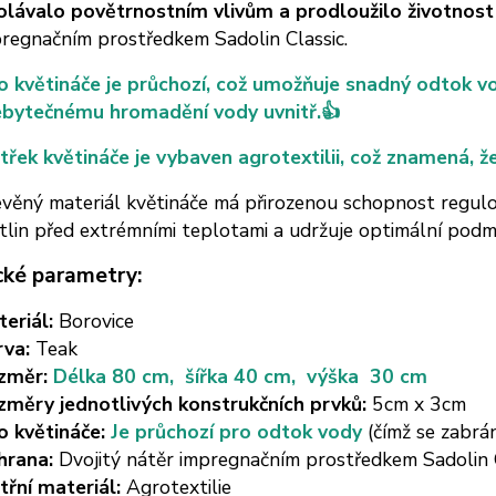
olávalo povětrnostním vlivům a prodloužilo životnost
regnačním prostředkem Sadolin Classic.
 květináče je průchozí, což umožňuje snadný odtok vod
ebytečnému hromadění vody uvnitř.👍
třek květináče je vybaven agrotextilii, což znamená, ž
věný materiál květináče má přirozenou schopnost regulo
tlin před extrémními teplotami a udržuje optimální podmín
cké parametry:
eriál:
Borovice
rva:
Teak
změr:
Délka 80 cm, šířka 40 cm, výška 30 cm
změry jednotlivých konstrukčních prvků:
5cm x 3cm
o květináče:
Je průchozí pro odtok vody
(čímž se zabr
hrana:
Dvojitý nátěr impregnačním prostředkem Sadolin 
třní materiál:
Agrotextilie