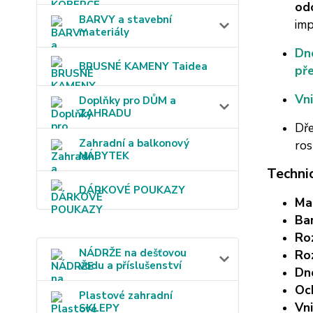
od
BARVY a stavební
imp
materiály
Dno
BRUSNÉ KAMENY Taidea
př
Vni
Doplňky pro DŮM a
ZAHRADU
Dře
Zahradní a balkonový
ros
NÁBYTEK
Techni
DÁRKOVÉ POUKAZY
Mat
Ba
Ro
NÁDRŽE na dešťovou
Ro
vodu a příslušenství
Dn
Oc
Plastové zahradní
Vni
SKLEPY