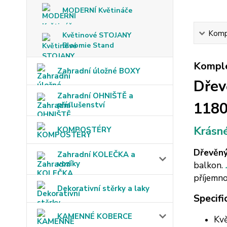
MODERNÍ Květináče
Kompl
Květinové STOJANY
Bloomie Stand
Komple
Zahradní úložné BOXY
Dřev
Zahradní OHNIŠTĚ a
118
příslušenství
Krásné
KOMPOSTÉRY
Dřevěný
Zahradní KOLEČKA a
vozíky
balkon.
příjemn
Dekorativní stěrky a laky
Specifi
KAMENNÉ KOBERCE
Kvě