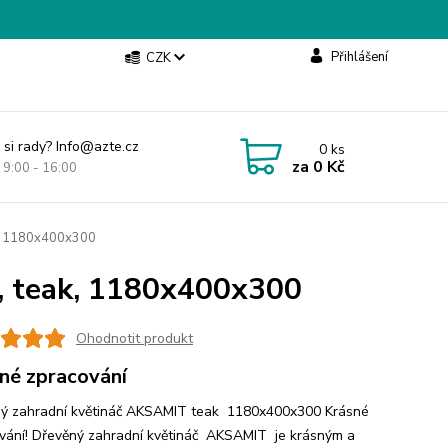
Přihlášení
CZK
 si rady? Info@azte.cz
0
ks
za
0 Kč
t 9:00 - 16:00
k, 1180x400x300
, teak, 1180x400x300
Ohodnotit produkt
né zpracování
ý zahradní květináč AKSAMIT teak 1180x400x300 Krásné
vání! Dřevěný zahradní květináč AKSAMIT je krásným a