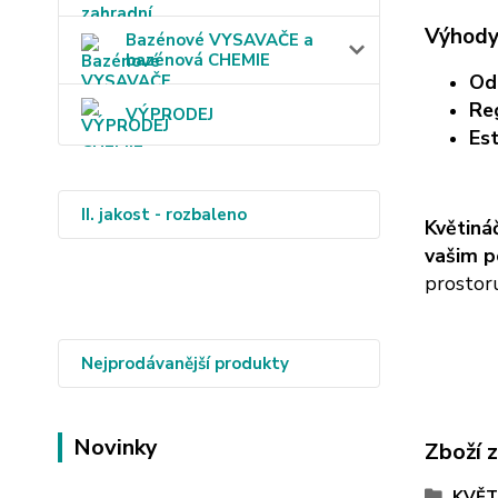
Výhody
Bazénové VYSAVAČE a
bazénová CHEMIE
Od
Re
VÝPRODEJ
Est
II. jakost - rozbaleno
Květiná
vašim 
prostoru
Nejprodávanější produkty
Novinky
Zboží 
KVĚTI