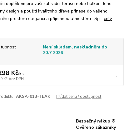
ním doplňkem pro vaši zahradu, terasu nebo balkon. Jeho
čný design a použití kvalitního dřeva přinese do vašeho
ního prostoru eleganci a příjemnou atmosféru. Sp...
celý
tupnost
Není skladem, naskladnění do
20.7 2026
298 Kč
/
ks
.
99 Kč
bez DPH
roduktu:
AKSA-013-TEAK
Hlídat cenu / dostupnost
Bezpečný nákup ※
Ověřeno zákazníky