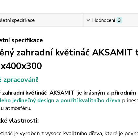
etní specifikace
Hodnocení
3
tní specifikace
ěný zahradní květináč AKSAMIT 
0x400x300
 zpracování!
 zahradní květináč AKSAMIT je krásným a přírodní
Jeho jedinečný design a použití kvalitního dřeva
přines
ou atmosféru.
cké vlastnosti:
tináč je vyroben z vysoce kvalitního dřeva, které je pevn