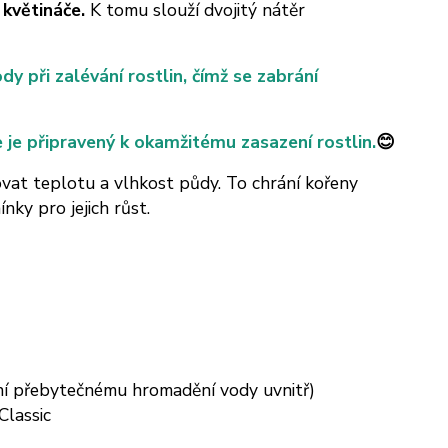
 květináče.
K tomu slouží dvojitý nátěr
y při zalévání rostlin, čímž se zabrání
e je připravený k okamžitému zasazení rostlin.
😊
vat teplotu a vlhkost půdy. To chrání kořeny
ky pro jejich růst.
ání přebytečnému hromadění vody uvnitř)
Classic