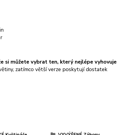
in
r
e si můžete vybrat ten, který nejlépe vyhovuje
větiny, zatímco větší verze poskytují dostatek
É Květináče
VYVÝŠENÉ Záhony