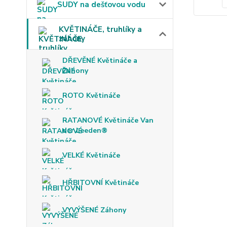
SUDY na dešťovou vodu
KVĚTINÁČE, truhlíky a
záhony
DŘEVĚNÉ Květináče a
Záhony
ROTO Květináče
RATANOVÉ Květináče Van
der Leeden®
VELKÉ Květináče
HŘBITOVNÍ Květináče
VYVÝŠENÉ Záhony