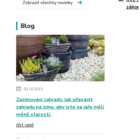
Zobrazit všechny novinky
záho
Blog
03.10.2023
Zazimování zahrady. Jak připravit
zahradu na zimu, aby jste na jaře měli
méně starostí.
číst celé