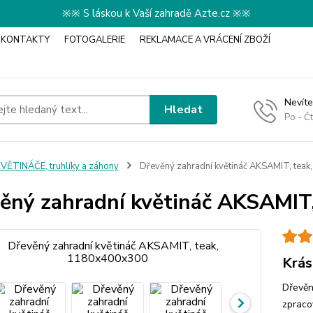
※※ S láskou k Vaší zahradě Azte.cz ※※
KONTAKTY
FOTOGALERIE
REKLAMACE A VRÁCENÍ ZBOŽÍ
Nevíte
Hledat
Po - Č
VĚTINÁČE, truhlíky a záhony
Dřevěný zahradní květináč AKSAMIT, tea
ěný zahradní květináč AKSAMIT
Krás
Dřevěn
zpraco