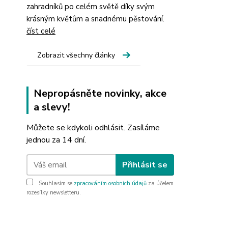
zahradníků po celém světě díky svým
krásným květům a snadnému pěstování.
číst celé
Zobrazit všechny články
Nepropásněte novinky, akce
a slevy!
Můžete se kdykoli odhlásit. Zasíláme
jednou za 14 dní.
Přihlásit se
Souhlasím se
zpracováním osobních údajů
za účelem
rozesílky newsletteru.