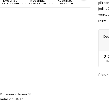
přírod
jedine
venkov
popis
Dos
2 
1 8
Číslo p
Doprava zdarma ※
nebo od 94 Kč