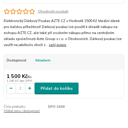
Ohodnotit produkt
Elektronický Dárkový Poukaz AZTE.CZ v Hodnotě 1500 Kč Ideální dárek
pro každou příležitost! Dárkový poukaz lze použít k úhradě nákupu na
eshopu AZTE.CZ, ale také při osobním nákupu přímo na centrálním
skladu společnosti Azte Group s.r.o. v Otrokovicích. Dárkový poukaz lze
využít na jakékoliv zboží z...
celý popis
Dostupnost
Skladem
1 500 Kč
/
ks
1 240 Kč
bez DPH
Přidat do košíku
Číslo produktu:
DPO-1500
Hlídat cenu / dostupnost