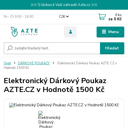
※※ S láskou k Vaší zahradě Azte.cz ※※
0
ks
Po - Čt 9:00 - 16:00
CZK
za
0 Kč
Menu
Hledat
Úvod
DÁRKOVÉ POUKAZY
Elektronický Dárkový Poukaz AZTE.CZ v
Hodnotě 1500 Kč
Elektronický Dárkový Poukaz
AZTE.CZ v Hodnotě 1500 Kč