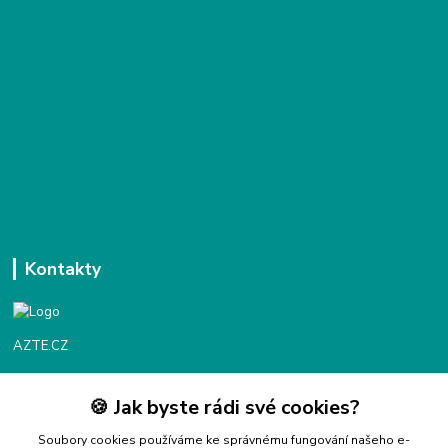
Kontakty
AZTE.CZ
🍪 Jak byste rádi své cookies?
Objednávky / fakturace
Po - Čt 9:00 - 16:00
Soubory cookies používáme ke správnému fungování našeho e-