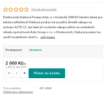
Ohodnotit produkt
Elektronický Dárkový Poukaz Azte.cz v Hodnotě 2000 Kč Ideální dárek pro
každou příležitost! Dárkový poukaz lze použít k úhradě nákupu na
eshopu AZTE.CZ, ale také při osobním nákupu přímo na centrálním
skladu společnosti Azte Group s.r.o. v Otrokovicích. Dárkový poukaz lze
využít na jakékoliv zboží z...
celý popis
Dostupnost
Skladem
2 000 Kč
/
ks
1 653 Kč
bez DPH
Přidat do košíku
Číslo produktu:
DP-2000
Hlídat cenu / dostupnost