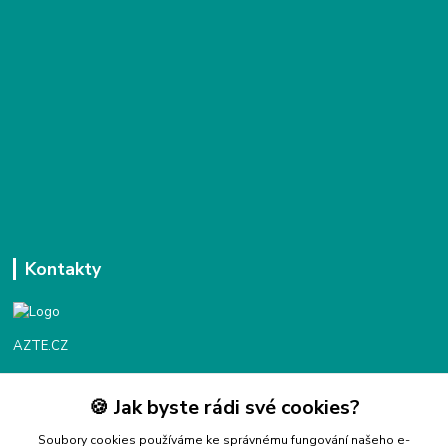
Kontakty
AZTE.CZ
🍪 Jak byste rádi své cookies?
Objednávky / fakturace
Po - Čt 9:00 - 16:00
Soubory cookies používáme ke správnému fungování našeho e-