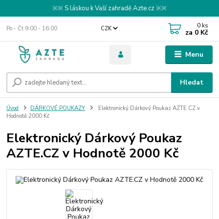
※※ S láskou k Vaší zahradě Azte.cz ※※
0
ks
Po - Čt 9:00 - 16:00
CZK
za
0 Kč
Menu
Hledat
Úvod
DÁRKOVÉ POUKAZY
Elektronický Dárkový Poukaz AZTE.CZ v
Hodnotě 2000 Kč
Elektronický Dárkový Poukaz
AZTE.CZ v Hodnotě 2000 Kč