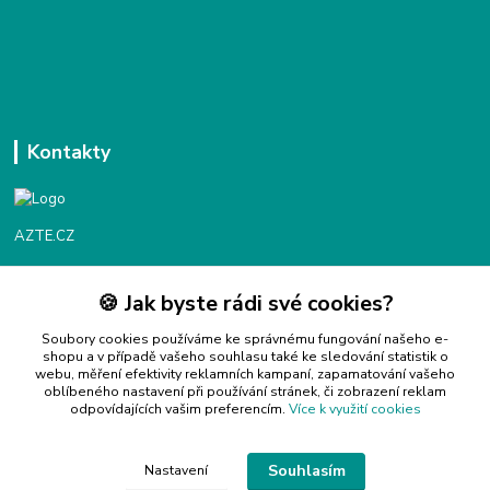
Kontakty
AZTE.CZ
🍪 Jak byste rádi své cookies?
Objednávky / fakturace
Po - Čt 9:00 - 16:00
Soubory cookies používáme ke správnému fungování našeho e-
shopu a v případě vašeho souhlasu také ke sledování statistik o
webu, měření efektivity reklamních kampaní, zapamatování vašeho
Info@azte.cz
oblíbeného nastavení při používání stránek, či zobrazení reklam
odpovídajících vašim preferencím.
Více k využití cookies
Souhlasím
Nastavení