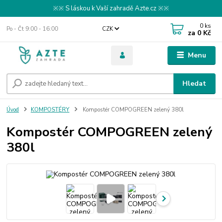
※※ S láskou k Vaší zahradě Azte.cz ※※
0
ks
Po - Čt 9:00 - 16:00
CZK
za
0 Kč
Menu
Hledat
Úvod
KOMPOSTÉRY
Kompostér COMPOGREEN zelený 380l
Kompostér COMPOGREEN zelený
380l