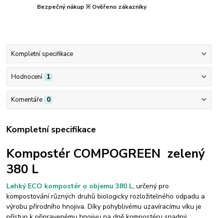
Bezpečný nákup ※ Ověřeno zákazníky
Kompletní specifikace
Hodnocení
1
Komentáře
0
Kompletní specifikace
Kompostér COMPOGREEN zelený
380 L
Lehký ECO kompostér o objemu 380 L
, určený pro
kompostování různých druhů biologicky rozložitelného odpadu a
výrobu přírodního hnojiva. Díky pohyblivému uzavíracímu víku je
přístup k připravenému hnojivu na dně kompostéru snadný.