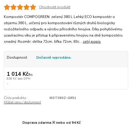
Ohodnotit produkt
Kompostér COMPOGREEN zelený 380 L Lehký ECO kompostér o
objemu 380 L, určený pro kompostování různých druhů biologicky
rozložitelného odpadu a výrobu přírodního hnojiva. Díky pohyblivému
uzavíracímu víku je přístup k připravenému hnojivu na dně kompostéru
snadný. Rozměr: délka 72cm, šířka 72cm, 83c...
celý popis
Dostupnost
Dočasně vyprodáno.
1 014 Kč
/
ks
838 Kč
bez DPH
.
Číslo produktu:
IKST380Z-G851
Hlídat cenu / dostupnost
Doprava zdarma ※ nebo od 94 Kč