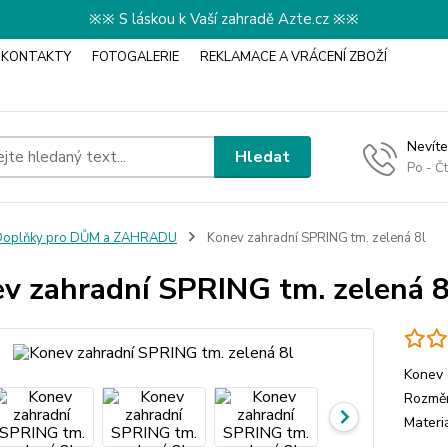
※※ S láskou k Vaší zahradě Azte.cz ※※
KONTAKTY
FOTOGALERIE
REKLAMACE A VRÁCENÍ ZBOŽÍ
Nevíte
Hledat
Po - Č
Doplňky pro DŮM a ZAHRADU
Konev zahradní SPRING tm. zelená 8l
v zahradní SPRING tm. zelená 8
Konev 
Rozměr
Materi