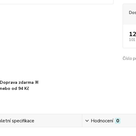
Dos
12
101
Číslo p
Doprava zdarma ※
nebo od 94 Kč
etní specifikace
Hodnocení
0