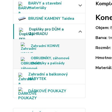
Komple
BARVY a stavební
materiály
Kone
BRUSNÉ KAMENY Taidea
Objem:
8
Doplňky pro DŮM a
ZAHRADU
Barva:
t
Zahradní KONVE
Rozměr:
Hmotnos
OBRUBNÍKY, záhonové
chodníky a palisády
Materiál
Zahradní a balkonový
NÁBYTEK
DÁRKOVÉ POUKAZY