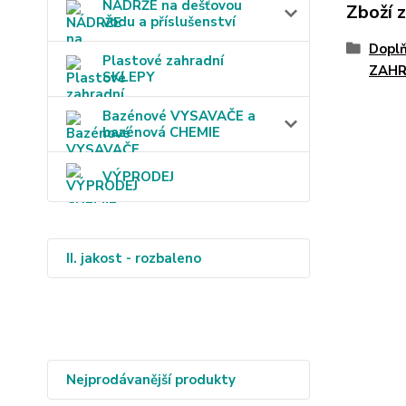
NÁDRŽE na dešťovou
Zboží 
vodu a příslušenství
Doplň
Plastové zahradní
ZAH
SKLEPY
Bazénové VYSAVAČE a
bazénová CHEMIE
VÝPRODEJ
II. jakost - rozbaleno
Nejprodávanější produkty