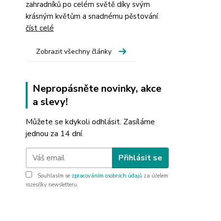
zahradníků po celém světě díky svým
krásným květům a snadnému pěstování.
číst celé
Zobrazit všechny články
Nepropásněte novinky, akce
a slevy!
Můžete se kdykoli odhlásit. Zasíláme
jednou za 14 dní.
Přihlásit se
Souhlasím se
zpracováním osobních údajů
za účelem
rozesílky newsletteru.