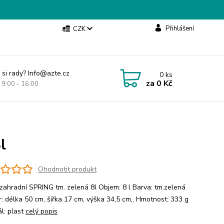
Přihlášení
CZK
 si rady? Info@azte.cz
0
ks
za
0 Kč
t 9:00 - 16:00
l
Ohodnotit produkt
zahradní SPRING tm. zelená 8l Objem: 8 l Barva: tm.zelená
: délka 50 cm, šířka 17 cm, výška 34,5 cm,, Hmotnost: 333 g
ál: plast
celý popis