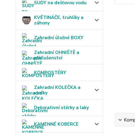
SUDY na dešťovou vodu
KVĚTINÁČE, truhlíky a
záhony
Zahradní úložné BOXY
Zahradní OHNIŠTĚ a
příslušenství
KOMPOSTÉRY
Zahradní KOLEČKA a
vozíky
Dekorativní stěrky a laky
Kompl
KAMENNÉ KOBERCE