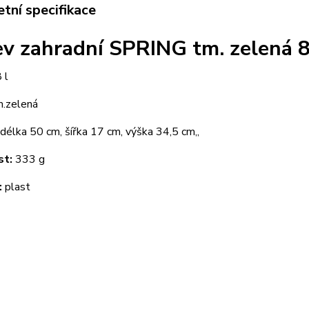
tní specifikace
v zahradní SPRING tm. zelená 8
 l
m.zelená
délka 50 cm, šířka 17 cm, výška 34,5 cm,,
t:
333 g
:
plast