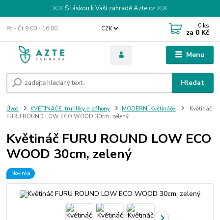
※※ S láskou k Vaší zahradě Azte.cz ※※
0
ks
Po - Čt 9:00 - 16:00
CZK
za
0 Kč
Menu
Hledat
Úvod
KVĚTINÁČE, truhlíky a záhony
MODERNÍ Květináče
Květináč
FURU ROUND LOW ECO WOOD 30cm, zelený
Květináč FURU ROUND LOW ECO
WOOD 30cm, zelený
Novinka