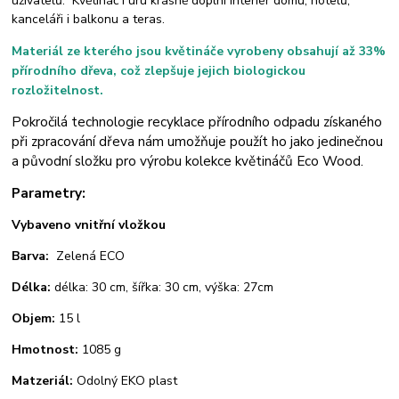
uživatelů. Květináč Furu krásně doplní interiér domu, hotelů,
kanceláři i balkonu a teras.
Materiál ze kterého jsou květináče
vyrobeny
obsahují až 33%
přírodního dřeva,
což zlepšuje jejich biologickou
rozložitelnost.
Pokročilá technologie recyklace přírodního odpadu získaného
při zpracování dřeva nám umožňuje použít ho jako jedinečnou
a původní složku pro výrobu kolekce květináčů Eco Wood.
Pa
rametry:
Vybaveno vnitřní vložkou
Barva:
Zelená ECO
Délka:
délka: 30 cm, šířka: 30 cm, výška:
27cm
Objem:
15 l
Hmotnost:
1085 g
Matzeriál:
Odolný EKO plast