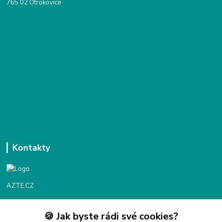
765 02 Otrokovice
Kontakty
AZTE.CZ
🍪 Jak byste rádi své cookies?
Objednávky / fakturace