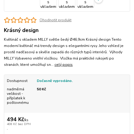
Ohodnotit produkt
Krásný design
Květináč s vkladem MILLY světle šedý Ø46,9cm Krásný design Tento
moderní květináč má trendy design s elegantními rysy. Jeho vzhled je
prostě nadčasový a skvěle zapadá do různých typů interiérů. Výhody
MILLY Vybaveno vnitřní vložkou. Vložka má praktické rukojeti po
stranách, které umožňují sn...
celý popis
Dostupnost
Dočasně vyprodáno.
nadměrná
50 Kč
velikost -
příplatek k
poštovnému
494 Kč
/
ks
408 Kč
bez DPH
.