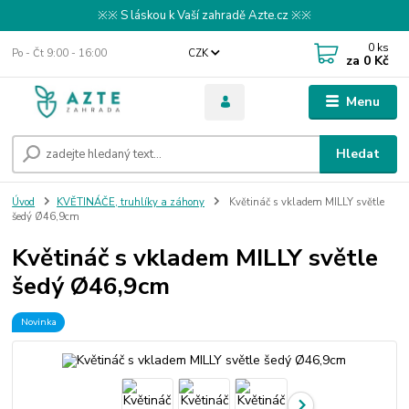
※※ S láskou k Vaší zahradě Azte.cz ※※
0
ks
Po - Čt 9:00 - 16:00
CZK
za
0 Kč
Menu
Hledat
Úvod
KVĚTINÁČE, truhlíky a záhony
Květináč s vkladem MILLY světle
šedý Ø46,9cm
Květináč s vkladem MILLY světle
šedý Ø46,9cm
Novinka