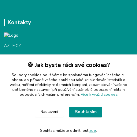
Kontakty
AZTE.CZ
🍪 Jak byste rádi své cookies?
Objednávky / fakturace
Po - Čt 9:00 - 16:00
Soubory cookies používáme ke správnému fungování našeho e-
shopu a v případě vašeho souhlasu také ke sledování statistik o
webu, měření efektivity reklamních kampaní, zapamatování vašeho
Info@azte.cz
oblíbeného nastavení při používání stránek, či zobrazení reklam
odpovídajících vašim preferencím.
Více k využití cookies
Souhlasím
Nastavení
Copyright 2024 © AZTE.CZ
Souhlas můžete odmítnout
zde
.