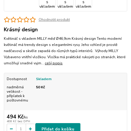
Ohodnotit produkt
Krásný design
Květináč s vkladem MILLY měď Ø46,9cm Krásný design Tento moderní
květináč má trendy design s elegantními rysy. Jeho vzhled je prostě
nadčasový a skvěle zapadá do různých typů interiérů. Výhody MILLY
Vybaveno vnitřní vložkou. Vložka má praktické rukojeti po stranách, které
umožňují snadné vyjm...
celý popis
Dostupnost
Skladem
nadměrná
50 Kč
velikost -
příplatek k
poštovnému
494 Kč
/
ks
408 Kč
bez DPH
Přidat do košíku