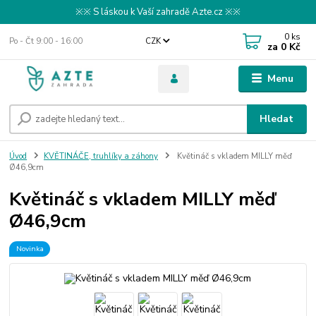
※※ S láskou k Vaší zahradě Azte.cz ※※
0
ks
Po - Čt 9:00 - 16:00
CZK
za
0 Kč
Menu
Hledat
Úvod
KVĚTINÁČE, truhlíky a záhony
Květináč s vkladem MILLY měď
Ø46,9cm
Květináč s vkladem MILLY měď
Ø46,9cm
Novinka