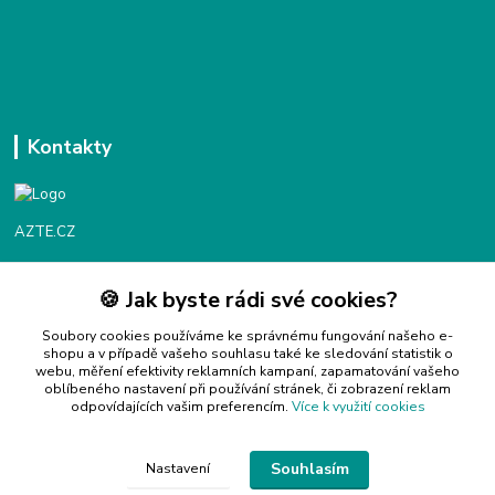
Kontakty
AZTE.CZ
🍪 Jak byste rádi své cookies?
Objednávky / fakturace
Po - Čt 9:00 - 16:00
Soubory cookies používáme ke správnému fungování našeho e-
shopu a v případě vašeho souhlasu také ke sledování statistik o
webu, měření efektivity reklamních kampaní, zapamatování vašeho
Info@azte.cz
oblíbeného nastavení při používání stránek, či zobrazení reklam
odpovídajících vašim preferencím.
Více k využití cookies
Souhlasím
Nastavení