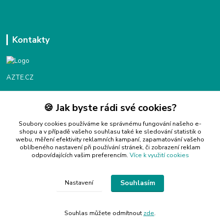
Kontakty
AZTE.CZ
🍪 Jak byste rádi své cookies?
Objednávky / fakturace
Po - Čt 9:00 - 16:00
Soubory cookies používáme ke správnému fungování našeho e-
shopu a v případě vašeho souhlasu také ke sledování statistik o
webu, měření efektivity reklamních kampaní, zapamatování vašeho
Info@azte.cz
oblíbeného nastavení při používání stránek, či zobrazení reklam
odpovídajících vašim preferencím.
Více k využití cookies
Souhlasím
Nastavení
Copyright 2024 © AZTE.CZ
Souhlas můžete odmítnout
zde
.