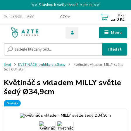
※※ S láskou k Vaší zahradě Azte.cz ※※
0
ks
Po - Čt 9:00 - 16:00
CZK
za
0 Kč
Menu
Hledat
Úvod
KVĚTINÁČE, truhlíky a záhony
Květináč s vkladem MILLY světle
šedý Ø34,9cm
Květináč s vkladem MILLY světle
šedý Ø34,9cm
Novinka