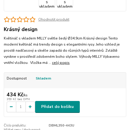
Ohodnotit produkt
Krásný design
Květináč s vkladem MILLY světle šedý Ø34,9cm Krásný design Tento
moderní květináč má trendy design s elegantními rysy. Jeho vzhled je
prostě nadčasový a skvěle zapadá do různých typů interiérů. Zvláště
vynikne v prostředí zdobeném boho stylem. Výhody MILLY Vybaveno
vnitřní vložkou. Vložka má ...
celý popis
Dostupnost
Skladem
434 Kč
/
ks
359 Kč
bez DPH
Přidat do košíku
Číslo produktu:
DBML350-443U
Hlídat cenu / dostupnost