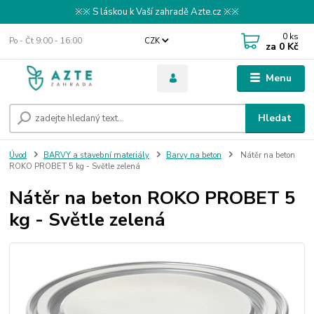
※※ S láskou k Vaší zahradě Azte.cz ※※
0
ks
Po - Čt 9:00 - 16:00
CZK
za
0 Kč
Menu
Hledat
Úvod
BARVY a stavební materiály
Barvy na beton
Nátěr na beton
ROKO PROBET 5 kg - Světle zelená
Nátěr na beton ROKO PROBET 5
kg - Světle zelená