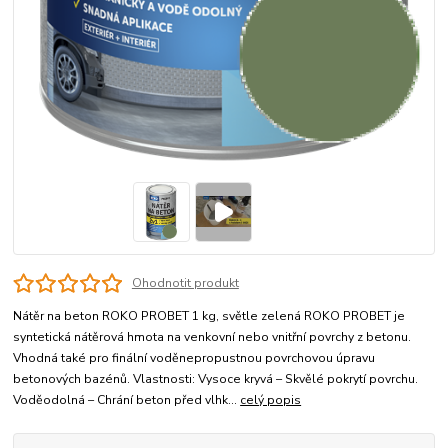
Ohodnotit produkt
Nátěr na beton ROKO PROBET 1 kg, světle zelená ROKO PROBET je
syntetická nátěrová hmota na venkovní nebo vnitřní povrchy z betonu.
Vhodná také pro finální voděnepropustnou povrchovou úpravu
betonových bazénů. Vlastnosti: Vysoce kryvá – Skvělé pokrytí povrchu.
Voděodolná – Chrání beton před vlhk...
celý popis