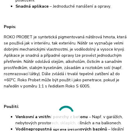
poškození.
Snadná aplikace
– Jednoduché nanášení a opravy.
Popis:
ROKO PROBET je syntetická pigmentovaná nátěrová hmota, která
se používá jak v interiéru, tak exteriéru. Nátěr se vyznačuje velmi
dobrými mechanickými vlastnostmi, je voděodolný a vysoce kryvý.
Aplikace je snadná a případné opravy lze provést jednoduchým
přetřením. Nátěr odolává olejům, alkoholům, čisticím a sanačním
prostředkům, slabým kyselinám, zásadám a roztokům solí (např.
rozmrazovací látky). Dále zvládá i trvalé tepelné zatížení až do
+60°C. Roko Probet může být použit i jako penetrace, pokud je
naředěn v poměru 1:1 s ředidlem Roko S 6005.
Použití:
Venkovní a vnitřní povrchy z betonu
– Např. v garážích,
nebytových prostorech, sklepích, dílnách a na balkonech.
Voděnepropustná úprava betonových bazénů
– Ideální