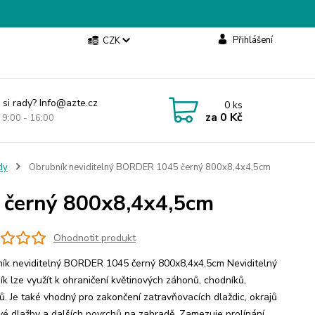
Přihlášení
CZK
 si rady? Info@azte.cz
0
ks
za
0 Kč
t 9:00 - 16:00
dy
Obrubník neviditelný BORDER 1045 černý 800x8,4x4,5cm
 černý 800x8,4x4,5cm
Ohodnotit produkt
ík neviditelný BORDER 1045 černý 800x8,4x4,5cm Neviditelný
ík lze využít k ohraničení květinových záhonů, chodníků,
ků. Je také vhodný pro zakončení zatravňovacích dlaždic, okrajů
é dlažby a dalších povrchů na zahradě. Zamezuje prolínání