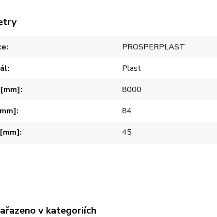
etry
ce
PROSPERPLAST
ál
Plast
 [mm]
8000
 [mm]
84
 [mm]
45
zařazeno v kategoriích