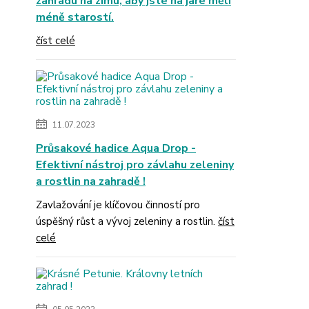
zahradu na zimu, aby jste na jaře měli
méně starostí.
číst celé
11.07.2023
Průsakové hadice Aqua Drop -
Efektivní nástroj pro závlahu zeleniny
a rostlin na zahradě !
Zavlažování je klíčovou činností pro
úspěšný růst a vývoj zeleniny a rostlin.
číst
celé