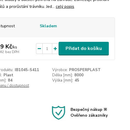
lů a prorůstání trávníku. Jed...
celý popis
tupnost
Skladem
9 Kč
/
ks
Přidat do košíku
 Kč
bez DPH
roduktu:
IB1045-S411
Výrobce:
PROSPERPLAST
l:
Plast
Délka [mm]:
8000
mm]:
84
Výška [mm]:
45
cenu / dostupnost
Bezpečný nákup ※
Ověřeno zákazníky