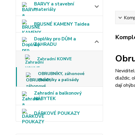
BARVY a stavební
materiály
Kompl
BRUSNÉ KAMENY Taidea
Komple
Doplňky pro DŮM a
ZAHRADU
Obru
Zahradní KONVE
Neviditel
OBRUBNÍKY, záhonové
dlaždic, 
chodníky a palisády
dají ohýb
Zahradní a balkonový
NÁBYTEK
DÁRKOVÉ POUKAZY