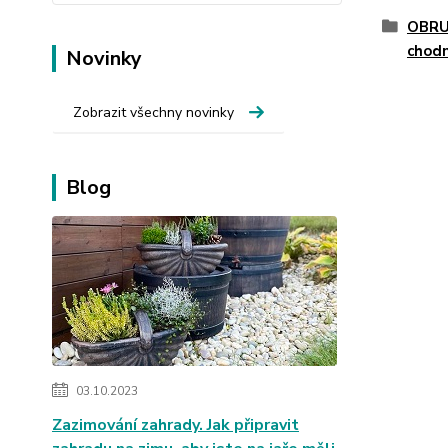
OBRU
chodn
Novinky
Zobrazit všechny novinky
Blog
03.10.2023
Zazimování zahrady. Jak připravit