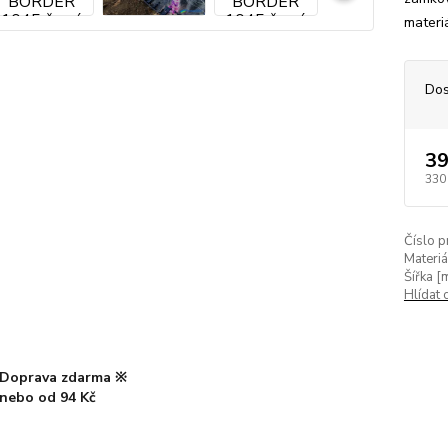
materiá
Dos
39
330
Číslo p
Materiá
Šířka [
Hlídat 
Doprava zdarma ※
nebo od 94 Kč