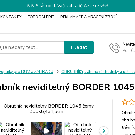
※※ S láskou k Vaší zahradě Azte.cz ※※
KONTAKTY
FOTOGALERIE
REKLAMACE A VRÁCENÍ ZBOŽÍ
Nevíte
Hledat
Po - Č
Doplňky pro DŮM a ZAHRADU
OBRUBNÍKY, záhonové chodníky a palisá
bník neviditelný BORDER 1045
Obrubn
obrubn
trávní
zámkov