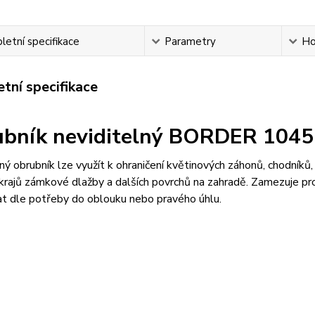
etní specifikace
Parametry
Ho
tní specifikace
bník neviditelný BORDER 1045
ný obrubník lze využít k ohraničení květinových záhonů, chodníků,
okrajů zámkové dlažby a dalších povrchů na zahradě. Zamezuje prol
at dle potřeby do oblouku nebo pravého úhlu.