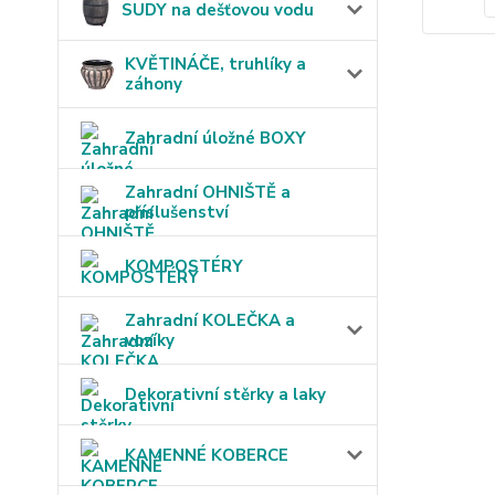
SUDY na dešťovou vodu
KVĚTINÁČE, truhlíky a
záhony
Zahradní úložné BOXY
Zahradní OHNIŠTĚ a
příslušenství
KOMPOSTÉRY
Zahradní KOLEČKA a
vozíky
Dekorativní stěrky a laky
KAMENNÉ KOBERCE