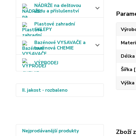
NÁDRŽE na dešťovou
vodu a příslušenství
Param
Plastové zahradní
Výrob
SKLEPY
Bazénové VYSAVAČE a
Materi
bazénová CHEMIE
Délka
VÝPRODEJ
Šířka
Výška
II. jakost - rozbaleno
Nejprodávanější produkty
Zboží 