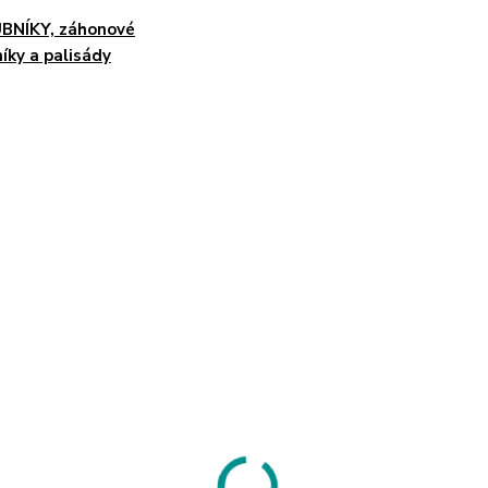
BNÍKY, záhonové
íky a palisády