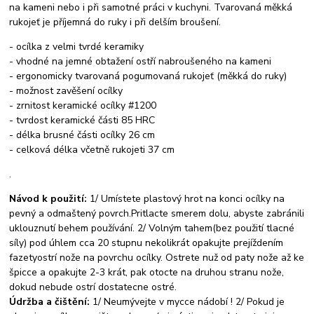
na kameni nebo i při samotné práci v kuchyni. Tvarovaná měkká
rukojeť je příjemná do ruky i při delším broušení.
- ocílka z velmi tvrdé keramiky
- vhodné na jemné obtažení ostří nabroušeného na kameni
- ergonomicky tvarovaná pogumovaná rukojeť (měkká do ruky)
- možnost zavěšení ocílky
- zrnitost keramické ocílky #1200
- tvrdost keramické části 85 HRC
- délka brusné části ocílky 26 cm
- celková délka včetně rukojeti 37 cm
.
Návod k použití:
1/ Umístete plastový hrot na konci ocílky na
pevný a odmaštený povrch.Pritlacte smerem dolu, abyste zabránili
uklouznutí behem používání. 2/ Volným tahem(bez použití tlacné
síly) pod úhlem cca 20 stupnu nekolikrát opakujte prejíždením
fazetyostrí nože na povrchu ocílky. Ostrete nuž od paty nože až ke
špicce a opakujte 2-3 krát, pak otocte na druhou stranu nože,
dokud nebude ostrí dostatecne ostré.
Údržba a čištění:
1/ Neumývejte v mycce nádobí ! 2/ Pokud je