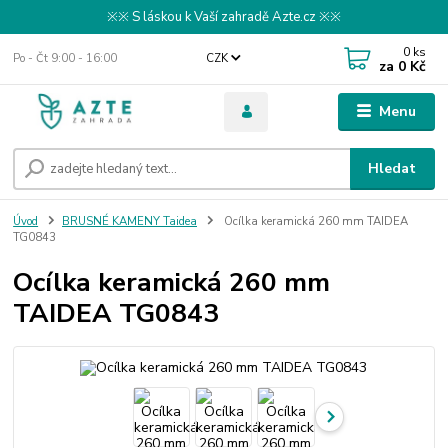
※※ S láskou k Vaší zahradě Azte.cz ※※
0
ks
Po - Čt 9:00 - 16:00
CZK
za
0 Kč
Menu
Hledat
Úvod
BRUSNÉ KAMENY Taidea
Ocílka keramická 260 mm TAIDEA
TG0843
Ocílka keramická 260 mm
TAIDEA TG0843