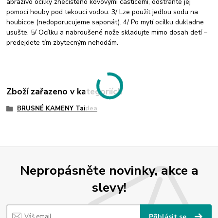
abrazivo ocílky znecišteno kovovými cásticemi, odstrante jej
pomocí houby pod tekoucí vodou. 3/ Lze použít jedlou sodu na
houbicce (nedoporucujeme saponát). 4/ Po mytí ocílku dukladne
usušte. 5/ Ocílku a nabroušené nože skladujte mimo dosah detí –
predejdete tím zbytecným nehodám.
Zboží zařazeno v kategoriích
BRUSNÉ KAMENY Taidea
Nepropásněte novinky, akce a
slevy!
Přihlásit se