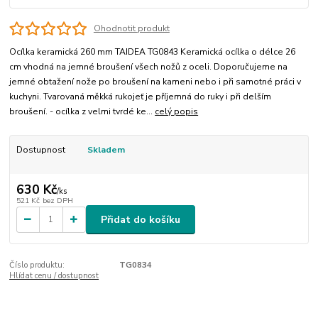
Ohodnotit produkt
Ocílka keramická 260 mm TAIDEA TG0843 Keramická ocílka o délce 26
cm vhodná na jemné broušení všech nožů z oceli. Doporučujeme na
jemné obtažení nože po broušení na kameni nebo i při samotné práci v
kuchyni. Tvarovaná měkká rukojeť je příjemná do ruky i při delším
broušení. - ocílka z velmi tvrdé ke...
celý popis
Dostupnost
Skladem
630 Kč
/
ks
521 Kč
bez DPH
Přidat do košíku
Číslo produktu:
TG0834
Hlídat cenu / dostupnost