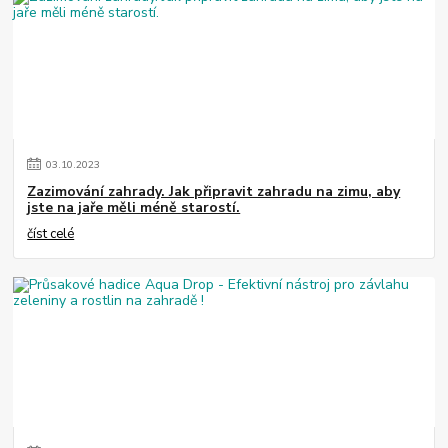
03
.
10
.
2023
Zazimování zahrady. Jak připravit zahradu na zimu, aby
jste na jaře měli méně starostí.
číst celé