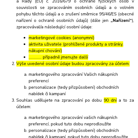
a Rady (EU) č. 2016/679 o ochraně fyzických osob v
souvislosti se zpracováním osobních údajů a o volném
pohybu těchto údajů a o zrušení směrnice 95/46/ES (obecné
nařízení o ochraně osobních údajů) (dále jen
„Nařízení“
),
zpracovával/a následující osobní údaje:
marketingové cookies (anonymní)
aktivita uživatele (prohlížené produkty a stránky,
nákupní chování)
………….. případně jmenujte další
Výše uvedené osobní údaje budou zpracovány za účelem:
marketingového zpracování Vašich nákupních
preferencí
personalizace (tedy přizpůsobení) obchodních
nabídek či kampaní
Souhlas udělujete na zpracování po dobu
90 dní
a to za
účelem:
marketingového zpracování vašich nákupních
preferencí, pokud tuto dobu neprodloužíte
personalizace (tedy přizpůsobení) obchodních
nabídek či kampaní, pokud tuto dobu neprodloužíte