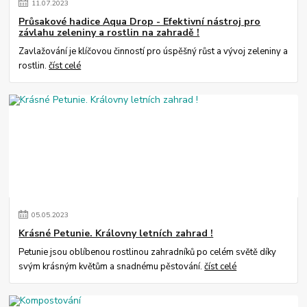
11
.
07
.
2023
Průsakové hadice Aqua Drop - Efektivní nástroj pro
závlahu zeleniny a rostlin na zahradě !
Zavlažování je klíčovou činností pro úspěšný růst a vývoj zeleniny a
rostlin.
číst celé
05
.
05
.
2023
Krásné Petunie. Královny letních zahrad !
Petunie jsou oblíbenou rostlinou zahradníků po celém světě díky
svým krásným květům a snadnému pěstování.
číst celé