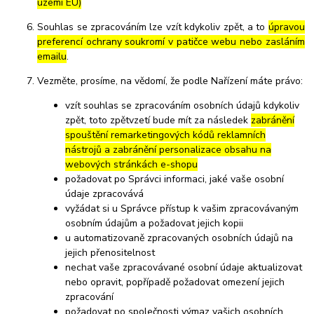
území EU)
Souhlas se zpracováním lze vzít kdykoliv zpět, a to
úpravou
preferencí ochrany soukromí v patičce webu nebo zasláním
emailu
.
Vezměte, prosíme, na vědomí, že podle Nařízení máte právo:
vzít souhlas se zpracováním osobních údajů kdykoliv
zpět, toto zpětvzetí bude mít za následek
zabránění
spouštění remarketingových kódů reklamních
nástrojů a zabránění personalizace obsahu na
webových stránkách e-shopu
požadovat po Správci informaci, jaké vaše osobní
údaje zpracovává
vyžádat si u Správce přístup k vašim zpracovávaným
osobním údajům a požadovat jejich kopii
u automatizovaně zpracovaných osobních údajů na
jejich přenositelnost
nechat vaše zpracovávané osobní údaje aktualizovat
nebo opravit, popřípadě požadovat omezení jejich
zpracování
požadovat po společnosti výmaz vašich osobních