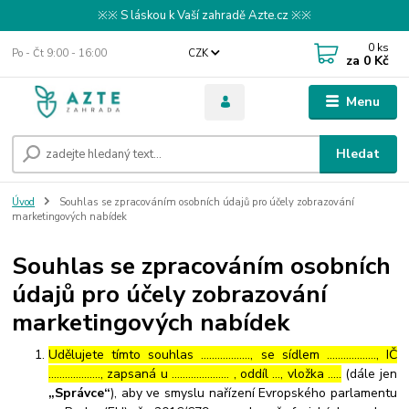
※※ S láskou k Vaší zahradě Azte.cz ※※
0
ks
Po - Čt 9:00 - 16:00
CZK
za
0 Kč
Menu
Hledat
Úvod
Souhlas se zpracováním osobních údajů pro účely zobrazování
marketingových nabídek
Souhlas se zpracováním osobních
údajů pro účely zobrazování
marketingových nabídek
Udělujete tímto souhlas ……………..., se sídlem ………………, IČ
………………., zapsaná u ………………… , oddíl …, vložka …..
(dále jen
„Správce“
), aby ve smyslu nařízení Evropského parlamentu