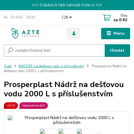
※※ S láskou k Vaší zahradě Azte.cz ※※
0
ks
Po - Čt 9:00 - 16:00
CZK
za
0 Kč
Menu
Hledat
Úvod
NÁDRŽE na dešťovou vodu a příslušenství
Prosperplast Nádrž na
dešťovou vodu 2000 L s příslušenstvím
Prosperplast Nádrž na dešťovou
vodu 2000 L s příslušenstvím
AKCE
Nejprodávanější