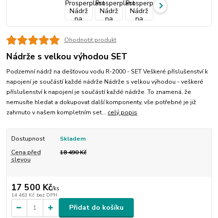
Ohodnotit produkt
Nádrže s velkou výhodou SET
Podzemní nádrž na dešťovou vodu R-2000 - SET Veškeré příslušenství k
napojení je součástí každé nádrže Nádrže s velkou výhodou - veškeré
příslušenství k napojení je součástí každé nádrže. To znamená, že
nemusíte hledat a dokupovat další komponenty, vše potřebné je již
zahrnuto v našem kompletním set...
celý popis
Dostupnost
Skladem
Cena před
18 490 Kč
slevou
17 500 Kč
/
ks
14 463 Kč
bez DPH
Přidat do košíku