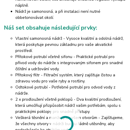
náplně.
Nádrž je samonosná, a při instalaci není nutné
obbetonovávat okolí.
Náš set obsahuje následující prvky:
Vlastní samonosná nádrž - Vysoce kvalitní a odolná nádrž,
která poskytuje pevnou základnu pro vaše akvatické
prostředí.
Přítokové potrubí včetně sifonu - Praktické potrubí pro
přívod vody do nádrže s integrovaným sifonem pro snadné
čištění a udržování vody.
Přítokový filtr - Filtrační systém, který zajišťuje čistou a
zdravou vodu pro vaše ryby a rostliny.
Odtokové potrubí - Potřebné potrubí pro odvod vody z
nádrže.
2 x prodloužení včetně poklopů - Dva kvalitní prodloužení,
která umožňují přizpůsobit nádrž vašim potřebám, spolu s
praktickými poklopy pro snadné přístupy.
Veškerá těsnění a manžety ke všem otvorům - Zajišťujeme,
že všechny otvory v nádrži budou řádně utěsněny, aby
nedocházelo ke ztrátám vody.