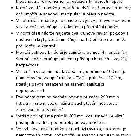
k pevnosti a rovnoměrnému rozložení hmotnosti náplně.
Každá ze stěn nádrže je opatřena dvěma přepravními madly,
což umožňuje snadnou manipulaci a přesun nádrže.
V dolní části nádrže jsou umístěny výřezy pro vysokozdvižné
vozíky, což usnadňuje skladování a přemístění nádrže.
V horní části nádrže najdete dva kruhové revizní poklopy s
nástavci a kryty, které umožňují snadný přístup do nádrže
pro údržbu a kontrolu.
Montáž poklopu k nádrži je zajištěna pomocí 4 montážních
šroubů, což zabraňuje přímému přístupu k nádrži a zajišťuje
bezpečnost.
V menším vstupním nástavci šachty o průměru 400 mm je
namontována vstupní trubka z PVC o průměru 110 mm,
která je pevně nasazená na těsnění, zajišťující
nepropustnost.
Pod nástavcem se nachází otvor o průměru 290 mm s
filtračním sítem, což umožňuje zachytávání nečistot a
zachování čistoty náplně.
Větší z poklopů má průměr 600 mm, což usnadňuje větší
přístup do nádrže pro potřeby údržby a čištění.
Ve výtokové části nádrže se nachází rovinka, na kterou je
namontován odtok, což umožňuje snadnou regulaci výstupu