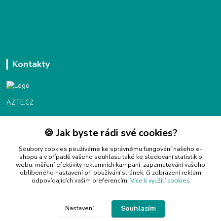
Kontakty
AZTE.CZ
🍪 Jak byste rádi své cookies?
Objednávky / fakturace
Po - Čt 9:00 - 16:00
Soubory cookies používáme ke správnému fungování našeho e-
shopu a v případě vašeho souhlasu také ke sledování statistik o
webu, měření efektivity reklamních kampaní, zapamatování vašeho
Info@azte.cz
oblíbeného nastavení při používání stránek, či zobrazení reklam
odpovídajících vašim preferencím.
Více k využití cookies
Souhlasím
Nastavení