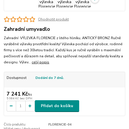
Ohodnotit produkt
Zahradní umyvadlo
Zahradní VÝLEVKA FLORENCIE z litého hliníku, ANTICKÝ BRONZ Ručně
vyráběné výlevky prvotřídní kvality! Výlevka pochází od výrobce, rodinné
firmy s více než 30letou tradicí. Každý kus je ručně vyráběn s maximální
pečlivostí a důrazem na detail, aby splňoval nejvyšší standardy kvality a
designu. Výlev...
celý popis
Dostupnost
Dodání do 7 dnů.
7 241 Kč
/
ks
5 984 Kč
bez DPH
Přidat do košíku
Číslo produktu:
FLORENCIE-04
Hlídat cenu / dostupnost