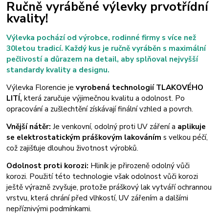
Ručně vyráběné výlevky prvotřídní
kvality!
Výlevka pochází od výrobce, rodinné firmy s více než
30letou tradicí. Každý kus je ručně vyráběn s maximální
pečlivostí a důrazem na detail, aby splňoval nejvyšší
standardy kvality a designu.
Výlevka Florencie je
vyrobená technologií TLAKOVÉHO
LITÍ,
která zaručuje výjimečnou kvalitu a odolnost.
Po
opracování a zušlechtění získávají finální vzhled a povrch.
Vnější nátěr:
J
e venkovní, odolný proti UV záření a
aplikuje
se elektrostatickým práškovým lakováním
s velkou péčí,
což zajišťuje dlouhou životnost výrobků.
Odolnost proti korozi:
Hliník je přirozeně odolný vůči
korozi. Použití této technologie však odolnost vůči korozi
ještě výrazně zvyšuje, protože práškový lak vytváří ochrannou
vrstvu, která chrání před vlhkostí, UV zářením a dalšími
nepříznivými podmínkami.