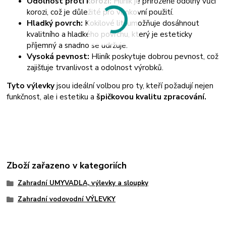
Odolnost proti korozi:
Hliník je přirozeně odolný vůči
korozi, což je důležité pro venkovní použití.
Hladký povrch:
Kokilové lití umožňuje dosáhnout
kvalitního a hladkého povrchu, který je esteticky
příjemný a snadno se udržuje.
Vysoká pevnost:
Hliník poskytuje dobrou pevnost, což
zajišťuje trvanlivost a odolnost výrobků.
Tyto výlevky
jsou ideální volbou pro ty, kteří požadují nejen
funkčnost, ale i estetiku a
špičkovou kvalitu zpracování.
Zboží zařazeno v kategoriích
Zahradní UMYVADLA, výlevky a sloupky
Zahradní vodovodní VÝLEVKY