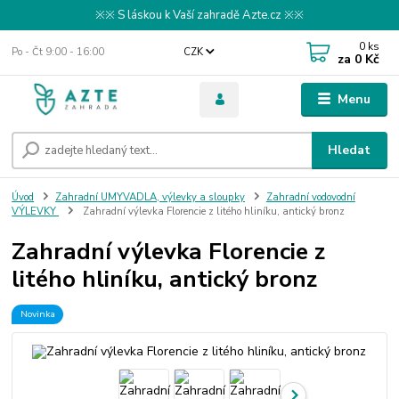
※※ S láskou k Vaší zahradě Azte.cz ※※
0
ks
Po - Čt 9:00 - 16:00
CZK
za
0 Kč
Menu
Hledat
Úvod
Zahradní UMYVADLA, výlevky a sloupky
Zahradní vodovodní
VÝLEVKY
Zahradní výlevka Florencie z litého hliníku, antický bronz
Zahradní výlevka Florencie z
litého hliníku, antický bronz
Novinka