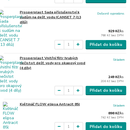
Prosperplast Sada příslušenství k
Dočasně vyprodáno.
sudům na dešť. vodu ICANSET 7 (13
dílů)
929 Kč
/
ks
768 Kč
bez DPH
Přidat do košíku
Prosperplast Vnitřní filtr hrubých
Skladem
nečistot dešť. vody pro okapový svod
(4 díly)
249 Kč
/
ks
206 Kč
bez DPH
Přidat do košíku
Květináč FLOW elipsa Antracit 85l
Skladem
898 Kč
/
ks
742 Kč
bez DPH
Přidat do košíku