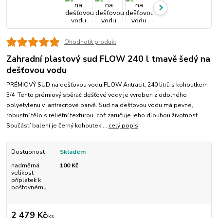
Ohodnotit produkt
Zahradní plastový sud FLOW 240 l tmavě šedý na
dešťovou vodu
PRÉMIOVÝ SUD na dešťovou vodu FLOW Antracit, 240 litrů s kohoutkem
3/4 Tento prémiový sběrač dešťové vody je vyroben z odolného
polyetylenu v antracitové barvě. Sud na dešťovou vodu má pevné,
robustní tělo s reliéfní texturou, což zaručuje jeho dlouhou životnost.
Součástí balení je černý kohoutek ...
celý popis
Dostupnost
Skladem
nadměrná
100 Kč
velikost -
příplatek k
poštovnému
2 479 Kč
/
ks