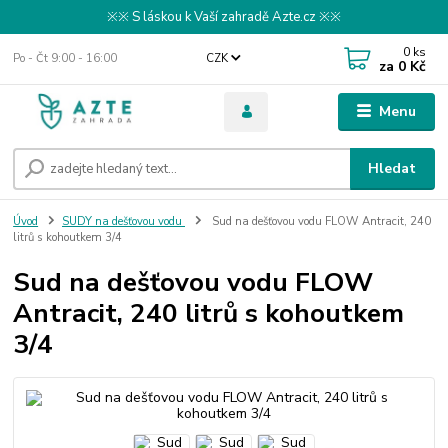
※※ S láskou k Vaší zahradě Azte.cz ※※
0
ks
Po - Čt 9:00 - 16:00
CZK
za
0 Kč
Menu
Hledat
Úvod
SUDY na dešťovou vodu
Sud na dešťovou vodu FLOW Antracit, 240
litrů s kohoutkem 3/4
Sud na dešťovou vodu FLOW
Antracit, 240 litrů s kohoutkem
3/4