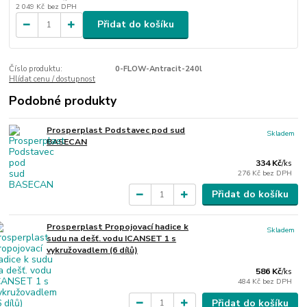
2 049 Kč
bez DPH
Přidat do košíku
Číslo produktu:
0-FLOW-Antracit-240l
Hlídat cenu / dostupnost
Podobné produkty
Prosperplast Podstavec pod sud
Skladem
BASECAN
334 Kč
/
ks
276 Kč
bez DPH
Přidat do košíku
Prosperplast Propojovací hadice k
Skladem
sudu na dešť. vodu ICANSET 1 s
vykružovadlem (6 dílů)
586 Kč
/
ks
484 Kč
bez DPH
Přidat do košíku