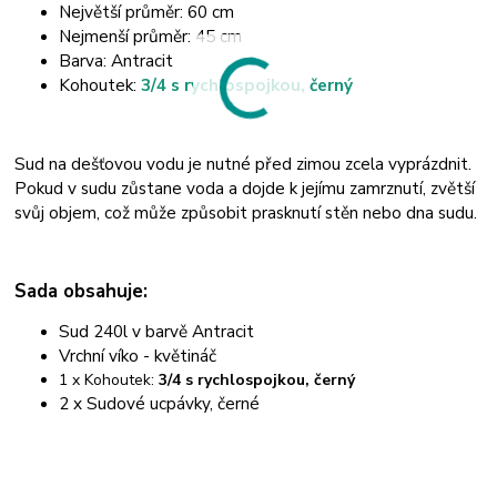
Největší průměr: 60 cm
Nejmenší průměr: 45 cm
Barva: Antracit
Kohoutek:
3/4 s rychlospojkou, černý
Sud na dešťovou vodu je nutné před zimou zcela vyprázdnit.
Pokud v sudu zůstane voda a dojde k jejímu zamrznutí, zvětší
svůj objem, což může způsobit prasknutí stěn nebo dna sudu.
Sada obsahuje:
Sud 240l v barvě Antracit
Vrchní víko - květináč
1 x Kohoutek:
3/4 s rychlospojkou, černý
2 x Sudové ucpávky, černé