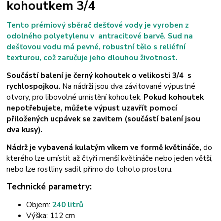
kohoutkem 3/4
Tento prémiový sběrač dešťové vody je vyroben z
odolného polyetylenu v antracitové barvě. Sud na
dešťovou vodu má pevné, robustní tělo s reliéfní
texturou, což zaručuje jeho dlouhou životnost.
Součástí balení je černý kohoutek o velikosti 3/4 s
rychlospojkou.
Na nádrži jsou dva závitované výpustné
otvory, pro libovolné umístění kohoutek.
Pokud kohoutek
nepotřebujete, můžete výpust uzavřít pomocí
přiložených ucpávek se zavitem (součástí balení jsou
dva kusy).
Nádrž je vybavená kulatým víkem ve formě květináče,
do
kterého lze umístit až čtyři menší květináče nebo jeden větší,
nebo lze rostliny sadit přímo do tohoto prostoru.
Technické parametry:
Objem:
240 litrů
Výška: 112 cm