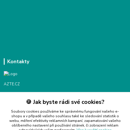
Kontakty
AZTE.CZ
🍪 Jak byste rádi své cookies?
Objednávky / fakturace
Po - Čt 9:00 - 16:00
Soubory cookies používáme ke správnému fungování našeho e-
shopu a v případě vašeho souhlasu také ke sledování statistik o
webu, měření efektivity reklamních kampaní, zapamatování vašeho
Info@azte.cz
oblíbeného nastavení při používání stránek, či zobrazení reklam