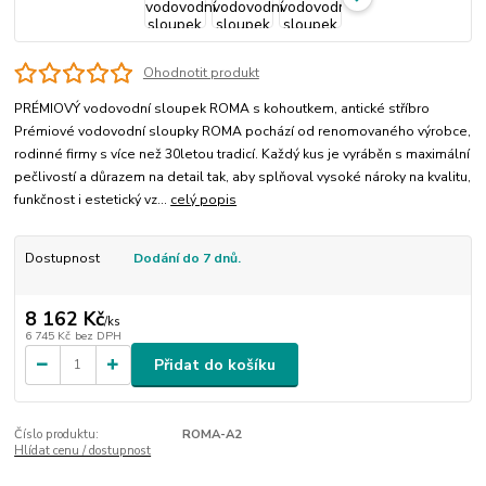
Ohodnotit produkt
PRÉMIOVÝ vodovodní sloupek ROMA s kohoutkem, antické stříbro
Prémiové vodovodní sloupky ROMA pochází od renomovaného výrobce,
rodinné firmy s více než 30letou tradicí. Každý kus je vyráběn s maximální
pečlivostí a důrazem na detail tak, aby splňoval vysoké nároky na kvalitu,
funkčnost i estetický vz...
celý popis
Dostupnost
Dodání do 7 dnů.
8 162 Kč
/
ks
6 745 Kč
bez DPH
Přidat do košíku
Číslo produktu:
ROMA-A2
Hlídat cenu / dostupnost