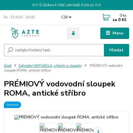
※※ S láskou k Vaší zahradě Azte.cz ※※
0
ks
Po - Čt 9:00 - 16:00
CZK
za
0 Kč
Menu
Hledat
Úvod
Zahradní UMYVADLA, výlevky a sloupky
PRÉMIOVÝ vodovodní
sloupek ROMA, antické stříbro
PRÉMIOVÝ vodovodní sloupek
ROMA, antické stříbro
Novinka