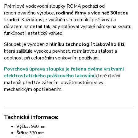
Prémiové vodovodní sloupky ROMA pochází od
renomovaného výrobce,
rodinné firmy s více než 30letou
tradicí
. Každý kus je vyráběn s maximální pečlivostí a
důrazem na detail tak, aby splňoval vysoké nároky na kvalitu,
funkčnost i estetický vzhled.
Sloupek je vyroben z
hliníku technologií tlakového lití
,
která zajišťuje vysokou pevnost, rozměrovou stálost a
odolnost při celoročním venkovním používání.
Povrchová úprava sloupku je řešena dvěma vrstvami
elektrostatického práškového lakování,
které chrání
materiál před UV zářením, povětrnostními vlivy i
mechanickým opotřebením.
Technické informace:
Výška:
980 mm
Šířka:
320 mm