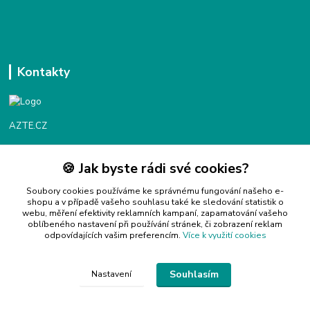
Kontakty
AZTE.CZ
🍪 Jak byste rádi své cookies?
Objednávky / fakturace
Po - Čt 9:00 - 16:00
Soubory cookies používáme ke správnému fungování našeho e-
shopu a v případě vašeho souhlasu také ke sledování statistik o
webu, měření efektivity reklamních kampaní, zapamatování vašeho
Info@azte.cz
oblíbeného nastavení při používání stránek, či zobrazení reklam
odpovídajících vašim preferencím.
Více k využití cookies
Souhlasím
Nastavení