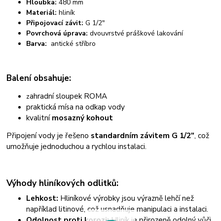
Hloubka:
480 mm
Materiál:
hliník
Připojovací závit:
G 1/2"
Povrchová úprava:
dvouvrstvé práškové lakování
Barva:
antické stříbro
Balení obsahuje:
ahradní sloupek ROMA
z
praktická mísa na odkap vody
kvalitní
mosazný kohout
Připojení vody je řešeno
standardním závitem G 1/2"
, což
umožňuje jednoduchou a rychlou instalaci.
Výhody hliníkových odlitků:
Lehkost:
Hliníkové výrobky jsou výrazně lehčí než
například litinové, což usnadňuje manipulaci a instalaci.
Odolnost proti korozi:
Hliník je přirozeně odolný vůči