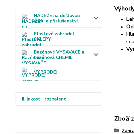
Výhody
NÁDRŽE na dešťovou
Le
vodu a příslušenství
Odo
Hl
Plastové zahradní
SKLEPY
sna
Vy
Bazénové VYSAVAČE a
bazénová CHEMIE
VÝPRODEJ
II. jakost - rozbaleno
Zboží 
Zahr