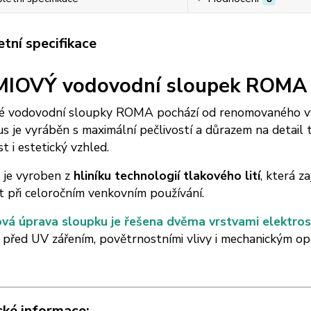
tní specifikace
IOVÝ vodovodní sloupek ROMA s
é vodovodní sloupky ROMA pochází od renomovaného v
s je vyráběn s maximální pečlivostí a důrazem na detail 
t i estetický vzhled.
 je vyroben z
hliníku technologií tlakového lití
, která z
t při celoročním venkovním používání.
vá úprava sloupku je řešena dvěma vrstvami elektros
 před UV zářením, povětrnostními vlivy i mechanickým o
cké informace: