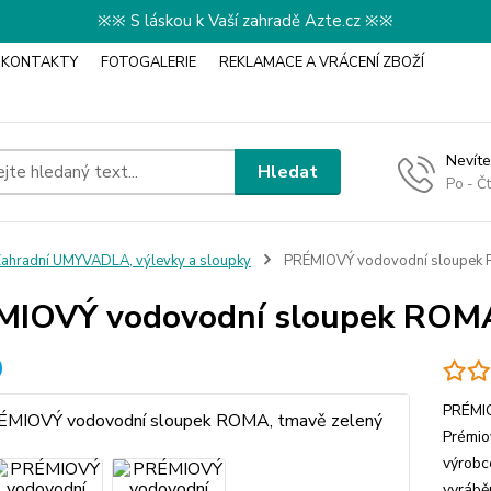
※※ S láskou k Vaší zahradě Azte.cz ※※
KONTAKTY
FOTOGALERIE
REKLAMACE A VRÁCENÍ ZBOŽÍ
Nevíte
Hledat
Po - Č
ahradní UMYVADLA, výlevky a sloupky
PRÉMIOVÝ vodovodní sloupek 
IOVÝ vodovodní sloupek ROMA
PRÉMIO
Prémio
výrobce
vyrábě