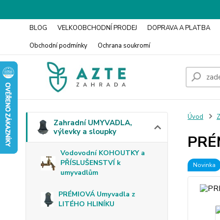
BLOG
VELKOOBCHODNÍ PRODEJ
DOPRAVA A PLATBA
Obchodní podmínky
Ochrana soukromí
Úvod
Z
Zahradní UMYVADLA,
výlevky a sloupky
PRÉM
Vodovodní KOHOUTKY a
PŘÍSLUŠENSTVÍ k
Novinka
umyvadlům
PRÉMIOVÁ Umyvadla z
LITÉHO HLINÍKU