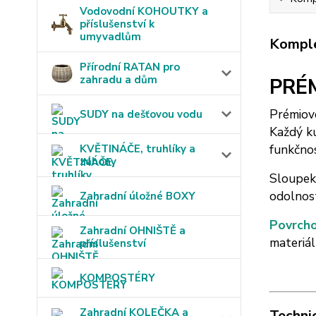
Vodovodní KOHOUTKY a
příslušenství k
umyvadlům
Komple
Přírodní RATAN pro
zahradu a dům
PRÉM
Prémiov
SUDY na dešťovou vodu
Každý ku
funkčnos
KVĚTINÁČE, truhlíky a
záhony
Sloupek
odolnos
Zahradní úložné BOXY
Povrcho
Zahradní OHNIŠTĚ a
materiál
příslušenství
KOMPOSTÉRY
Zahradní KOLEČKA a
Techni