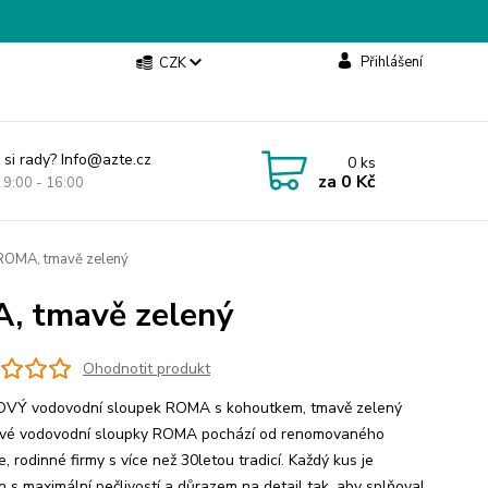
Přihlášení
CZK
 si rady? Info@azte.cz
0
ks
za
0 Kč
t 9:00 - 16:00
ROMA, tmavě zelený
, tmavě zelený
Ohodnotit produkt
VÝ vodovodní sloupek ROMA s kohoutkem, tmavě zelený
vé vodovodní sloupky ROMA pochází od renomovaného
, rodinné firmy s více než 30letou tradicí. Každý kus je
n s maximální pečlivostí a důrazem na detail tak, aby splňoval