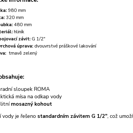
ka:
980 mm
ka:
320 mm
ubka:
480 mm
eriál:
hliník
pojovací závit:
G 1/2"
rchová úprava:
dvouvrstvé práškové lakování
va:
tmavě zelený
 obsahuje:
hradní sloupek ROMA
ktická mísa na odkap vody
litní
mosazný kohout
í vody je řešeno
standardním závitem G 1/2"
, což umož