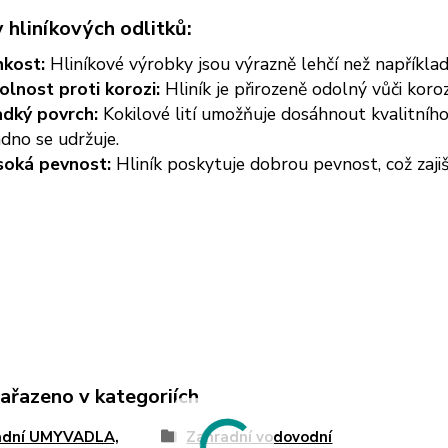
 hliníkových odlitků:
hkost:
Hliníkové výrobky jsou výrazně lehčí než například 
lnost proti korozi:
Hliník je přirozeně odolný vůči koroz
adký povrch:
Kokilové lití umožňuje dosáhnout kvalitního
dno se udržuje.
soká pevnost:
Hliník poskytuje dobrou pevnost, což zajiš
zařazeno v kategoriích
adní UMYVADLA,
Zahradní vodovodní