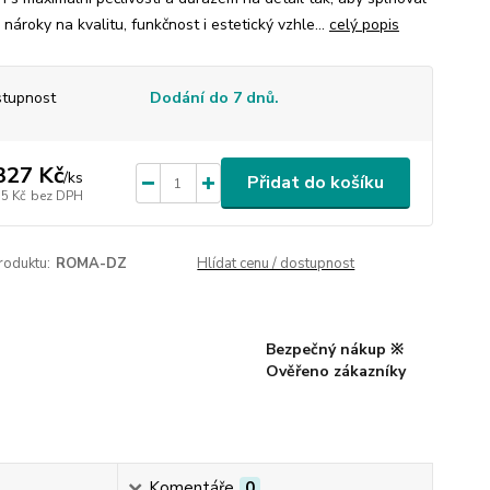
nároky na kvalitu, funkčnost i estetický vzhle...
celý popis
tupnost
Dodání do 7 dnů.
327 Kč
/
ks
Přidat do košíku
55 Kč
bez DPH
roduktu:
ROMA-DZ
Hlídat cenu / dostupnost
Bezpečný nákup ※
Ověřeno zákazníky
Komentáře
0