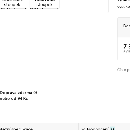
vysoké 
Dos
7 
6 0
Číslo p
Doprava zdarma ※
nebo od 94 Kč
etní specifikace
Hodnocení
0