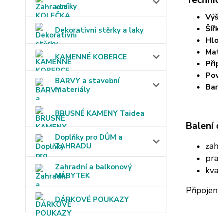
vozíky
Výš
Šíř
Dekorativní stěrky a laky
Hlo
Mat
KAMENNÉ KOBERCE
Při
Pov
BARVY a stavební
Bar
materiály
BRUSNÉ KAMENY Taidea
Balení
Doplňky pro DŮM a
a
ZAHRADU
z
pra
Zahradní a balkonový
kva
NÁBYTEK
Připojen
DÁRKOVÉ POUKAZY