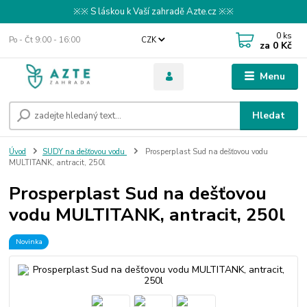
※※ S láskou k Vaší zahradě Azte.cz ※※
0
ks
Po - Čt 9:00 - 16:00
CZK
za
0 Kč
Menu
Hledat
Úvod
SUDY na dešťovou vodu
Prosperplast Sud na dešťovou vodu
MULTITANK, antracit, 250l
Prosperplast Sud na dešťovou
vodu MULTITANK, antracit, 250l
Novinka