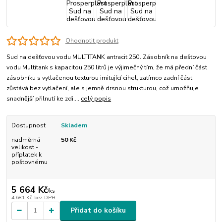
Ohodnotit produkt
Sud na dešťovou vodu MULTITANK antracit 250l Zásobník na dešťovou
vodu Multitank s kapacitou 250 litrů je výjimečný tím, že má přední část
zásobníku s vytlačenou texturou imitující cihel, zatímco zadní část
zůstává bez vytlačení, ale s jemně drsnou strukturou, což umožňuje
snadnější přilnutí ke zdi....
celý popis
Dostupnost
Skladem
nadměrná
50 Kč
velikost -
příplatek k
poštovnému
5 664 Kč
/
ks
4 681 Kč
bez DPH
Přidat do košíku