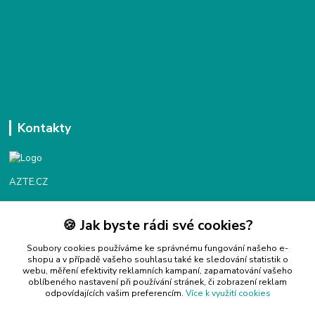
Kontakty
AZTE.CZ
🍪 Jak byste rádi své cookies?
Objednávky / fakturace
Po - Čt 9:00 - 16:00
Soubory cookies používáme ke správnému fungování našeho e-
shopu a v případě vašeho souhlasu také ke sledování statistik o
webu, měření efektivity reklamních kampaní, zapamatování vašeho
Info@azte.cz
oblíbeného nastavení při používání stránek, či zobrazení reklam
odpovídajících vašim preferencím.
Více k využití cookies