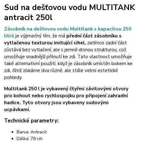
Sud na dešťovou vodu MULTITANK
antracit 250l
Zásobník na dešťovou vodu Multitank s kapacitou 250
litrů
je výjimečný tím, že má
přední
část zásobníku s
vytlačenou texturou imitující cihel
,
zatímco zadní část
zůstává bez vytlačení, ale s jemně drsnou strukturou, což
umožňuje snadnější přilnutí ke zdi. Tato vlastnost umožňuje
také alternativní použití, když je zásobník umístěn bokem ke
zdi, čímž získáme dva různé, ale stále velmi estetické
pohledy.
Multitank 250 l je vybavený čtyřmi závitovými otvory
pro kohout nebo rychlospojku pro připojení zahradní
hadice. Tyto otvory jsou vybaveny sudovými
ucpávkami.
Technické parametry:
Barva: Antracit
Délka: 79 cm