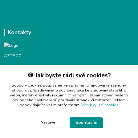
Kontakty
AZTE.CZ
🍪 Jak byste rádi své cookies?
Objednávky / fakturace
Po - Čt 9:00 - 16:00
Soubory cookies používáme ke správnému fungování našeho e-
shopu a v případě vašeho souhlasu také ke sledování statistik o
webu, měření efektivity reklamních kampaní, zapamatování vašeho
Info@azte.cz
oblíbeného nastavení při používání stránek, či zobrazení reklam
odpovídajících vašim preferencím.
Více k využití cookies
Souhlasím
Nastavení