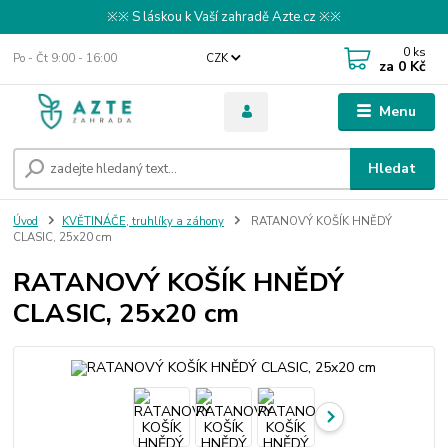
※※ S láskou k Vaší zahradě Azte.cz ※※
0
ks
Po - Čt 9:00 - 16:00
CZK
za
0 Kč
Menu
Hledat
Úvod
KVĚTINÁČE, truhlíky a záhony
RATANOVÝ KOŠÍK HNĚDÝ
CLASIC, 25x20 cm
RATANOVÝ KOŠÍK HNĚDÝ
CLASIC, 25x20 cm