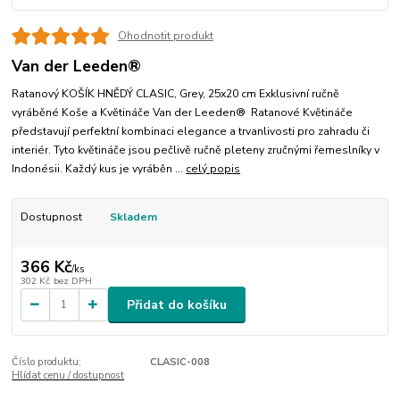
Ohodnotit produkt
Van der Leeden®
Ratanový KOŠÍK HNĚDÝ CLASIC, Grey, 25x20 cm Exklusivní ručně
vyráběné Koše a Květináče Van der Leeden® Ratanové Květináče
představují perfektní kombinaci elegance a trvanlivosti pro zahradu či
interiér. Tyto květináče jsou pečlivě ručně pleteny zručnými řemeslníky v
Indonésii. Každý kus je vyráběn ...
celý popis
Dostupnost
Skladem
366 Kč
/
ks
302 Kč
bez DPH
Přidat do košíku
Číslo produktu:
CLASIC-008
Hlídat cenu / dostupnost