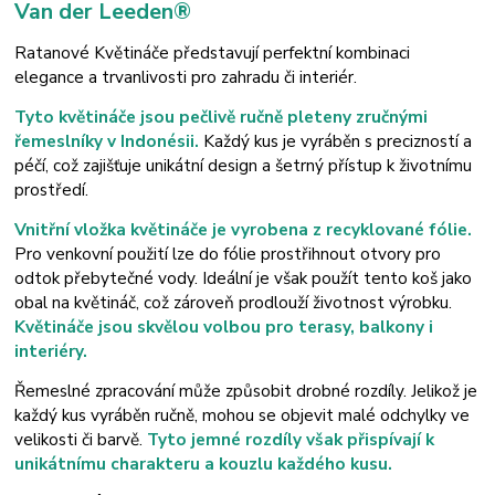
Van der Leeden®
Ratanové Květináče představují perfektní kombinaci
elegance a trvanlivosti
pro zahradu či interiér.
Tyto květináče jsou pečlivě ručně pleteny zručnými
řemeslníky v Indonésii.
Každý kus je vyráběn s precizností a
péčí, což zajišťuje unikátní design a šetrný přístup k životnímu
prostředí.
Vnitřní vložka květináče je vyrobena z recyklované fólie.
Pro venkovní použití lze do fólie prostřihnout otvory pro
odtok přebytečné vody. Ideální je však použít tento koš jako
obal na květináč, což zároveň prodlouží životnost výrobku.
Květináče jsou skvělou volbou pro terasy, balkony i
interiéry.
Řemeslné zpracování může způsobit drobné rozdíly. Jelikož je
každý kus vyráběn ručně, mohou se objevit malé odchylky ve
velikosti či barvě.
Tyto jemné rozdíly však přispívají k
unikátnímu charakteru a kouzlu každého kusu.