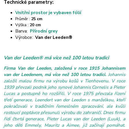
Technické parametry:
Vnitřní prostor je vybaven fólií
Průměr :
25 cm
Výška :
20 cm
Barva:
Přírodní grey
Výrobce:
Van der Leeden®
Van der Leeden® má více než 100 letou tradici
Firma Van der Leeden, založená v roce 1915 Johannisem
van der Leedenem, má více než 100 letou tradici.
Johannis
založil malou firmu na výrobu košů v Tienhovenu. V roce
1939 převzali podnik jeho synové Johannis Cornelis a Pieter
Lucas a postupně ho rozšířili. V roce 1975 převzala řízení
třetí generace, Leendert van der Leeden s manželkou, kteří
pokračovali v tradičním řemeslném zpracování, ale kvůli
rostoucí poptávce přesunuli výrobu do zahraničí. Dnes firmu
řídí čtvrtá generace, Pieter Lucas van der Leeden (Luuk), a
jeho děti Emmely, Mauritz a Aimee, již začínají pomáhat.