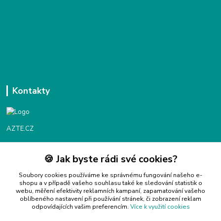
Kontakty
AZTE.CZ
🍪 Jak byste rádi své cookies?
Objednávky / fakturace
Po - Čt 9:00 - 16:00
Soubory cookies používáme ke správnému fungování našeho e-
shopu a v případě vašeho souhlasu také ke sledování statistik o
webu, měření efektivity reklamních kampaní, zapamatování vašeho
Info@azte.cz
oblíbeného nastavení při používání stránek, či zobrazení reklam
odpovídajících vašim preferencím.
Více k využití cookies