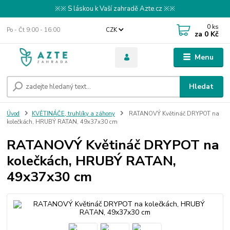
※※ S láskou k Vaší zahradě Azte.cz ※※
0
ks
Po - Čt 9:00 - 16:00
CZK
za
0 Kč
Menu
Hledat
Úvod
KVĚTINÁČE, truhlíky a záhony
RATANOVÝ Květináč DRYPOT na
kolečkách, HRUBÝ RATAN, 49x37x30 cm
RATANOVÝ Květináč DRYPOT na
kolečkách, HRUBÝ RATAN,
49x37x30 cm