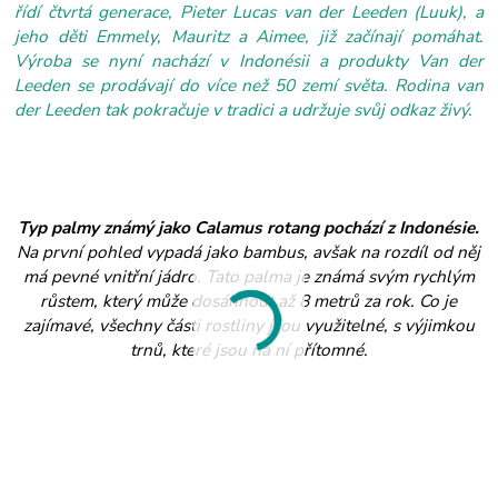
řídí čtvrtá generace, Pieter Lucas van der Leeden (Luuk), a
jeho děti Emmely, Mauritz a Aimee, již začínají pomáhat.
Výroba se nyní nachází v Indonésii a produkty Van der
Leeden se prodávají do více než 50 zemí světa. Rodina van
der Leeden tak pokračuje v tradici a udržuje svůj odkaz živý.
Typ palmy známý jako Calamus rotang pochází z Indonésie.
Na první pohled vypadá jako bambus, avšak na rozdíl od něj
má pevné vnitřní jádro. Tato palma je známá svým rychlým
růstem, který může dosáhnout až 8 metrů za rok. Co je
zajímavé, všechny části rostliny jsou využitelné, s výjimkou
trnů, které jsou na ní přítomné.