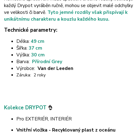
každý Drypot vyráběn ručně, mohou se objevit malé odchylky
ve velikosti či barvě.
Tyto jemné rozdíly však přispívají k
unikátnímu charakteru a kouzlu každého kusu.
Technické parametry:
Délka:
49 cm
Šířka:
37 cm
Výška:
30 cm
Barva:
Přírodní Grey
Výrobce:
Van der Leeden
Záruka: 2 roky
Kolekce DRYPOT
👌
Pro EXTERIÉR, INTERIÉR
Vnitřní vložka - Recyklovaný plast z oceánu