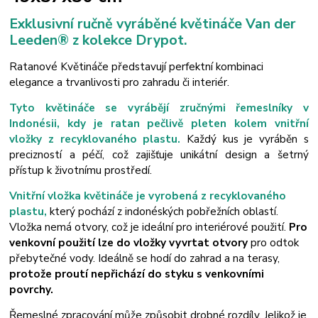
Exklusivní
ručně vyráběné květináče Van der
Leeden® z kolekce Drypot.
Ratanové Květináče představují perfektní kombinaci
elegance a trvanlivosti
pro zahradu či interiér.
Tyto květináče se vyrábějí zručnými řemeslníky v
Indonésii, kdy je ratan pečlivě pleten kolem vnitřní
vložky z recyklovaného plastu.
Každý kus je vyráběn s
precizností a péčí, což zajišťuje unikátní design a šetrný
přístup k životnímu prostředí.
Vnitřní vložka květináče je vyrobená z recyklovaného
plastu,
který pochází z indonéských pobřežních oblastí.
Vložka nemá otvory, což je ideální pro interiérové použití.
Pro
venkovní použití lze do vložky vyvrtat otvory
pro odtok
přebytečné vody. Ideálně se hodí do zahrad a na terasy,
protože proutí nepřichází do styku s venkovními
povrchy.
Řemeslné zpracování může způsobit drobné rozdíly. Jelikož je