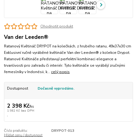
Ohodnotit produkt
Van der Leeden®
Ratanový Květináč DRYPOT na kolečkách, z hrubého ratanu, 49x37x30 cm
Exklusivní ručně vyráběné květináče Van der Leeden® z kolekce Drypot.
Ratanové Květináče představují perfektní kombinaci elegance a
trvanlivosti pro zahradu či interiér. Tyto květináče se vyrábějí zručnými
řemeslníky v Indonésii, k...
celý popis
Dostupnost
Dočasně vyprodáno.
2 398 Kč
/
ks
1 982 Kč
bez DPH
.
Číslo produktu:
DRYPOT-013
Hlídat cenu / dostupnost