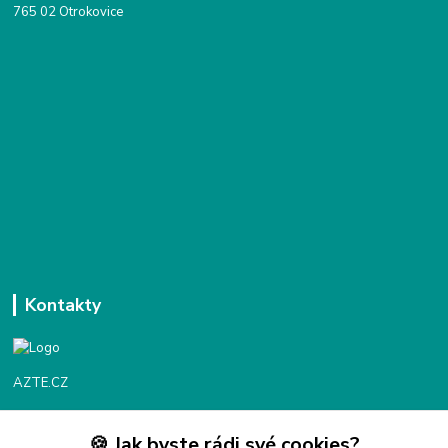
765 02 Otrokovice
Kontakty
AZTE.CZ
🍪 Jak byste rádi své cookies?
Objednávky / fakturace