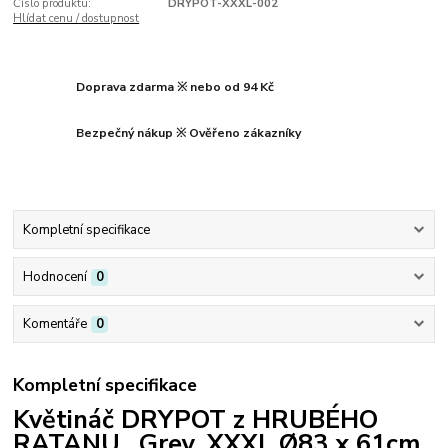
Číslo produktu:
DRYPOT-XXXL-002
Hlídat cenu / dostupnost
Doprava zdarma ※ nebo od 94 Kč
Bezpečný nákup ※ Ověřeno zákazníky
Kompletní specifikace
Hodnocení
0
Komentáře
0
Kompletní specifikace
Květináč DRYPOT z HRUBÉHO
RATANU, Grey, XXXL Ø83 x 61cm