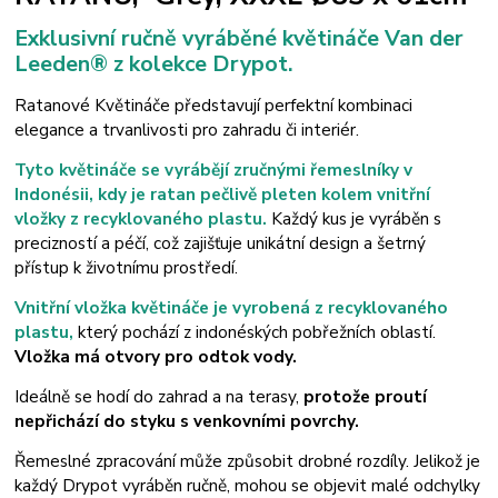
Exklusivní
ručně vyráběné květináče Van der
Leeden® z kolekce Drypot.
Ratanové Květináče představují perfektní kombinaci
elegance a trvanlivosti
pro zahradu či interiér.
Tyto květináče se vyrábějí zručnými řemeslníky v
Indonésii, kdy je ratan pečlivě pleten kolem vnitřní
vložky z recyklovaného plastu.
Každý kus je vyráběn s
precizností a péčí, což zajišťuje unikátní design a šetrný
přístup k životnímu prostředí.
Vnitřní vložka květináče je vyrobená z recyklovaného
plastu,
který pochází z indonéských pobřežních oblastí.
Vložka má otvory pro odtok vody.
Ideálně se hodí do zahrad a na terasy,
protože proutí
nepřichází do styku s venkovními povrchy.
Řemeslné zpracování může způsobit drobné rozdíly. Jelikož je
každý Drypot vyráběn ručně, mohou se objevit malé odchylky