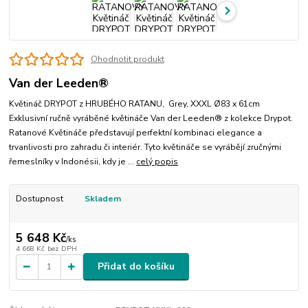
Ohodnotit produkt
Van der Leeden®
Květináč DRYPOT z HRUBÉHO RATANU, Grey, XXXL Ø83 x 61cm
Exklusivní ručně vyráběné květináče Van der Leeden® z kolekce Drypot.
Ratanové Květináče představují perfektní kombinaci elegance a
trvanlivosti pro zahradu či interiér. Tyto květináče se vyrábějí zručnými
řemeslníky v Indonésii, kdy je ...
celý popis
Dostupnost
Skladem
5 648 Kč
/
ks
4 668 Kč
bez DPH
Přidat do košíku