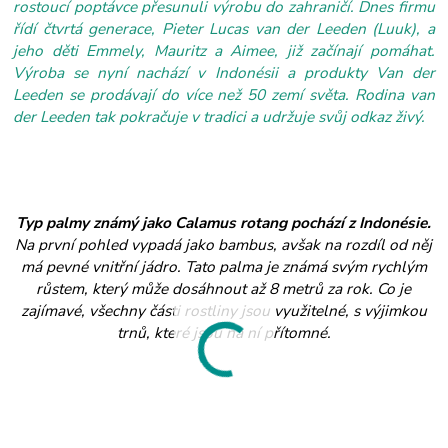
rostoucí poptávce přesunuli výrobu do zahraničí. Dnes firmu
řídí čtvrtá generace, Pieter Lucas van der Leeden (Luuk), a
jeho děti Emmely, Mauritz a Aimee, již začínají pomáhat.
Výroba se nyní nachází v Indonésii a produkty Van der
Leeden se prodávají do více než 50 zemí světa. Rodina van
der Leeden tak pokračuje v tradici a udržuje svůj odkaz živý.
Typ palmy známý jako Calamus rotang pochází z Indonésie.
Na první pohled vypadá jako bambus, avšak na rozdíl od něj
má pevné vnitřní jádro. Tato palma je známá svým rychlým
růstem, který může dosáhnout až 8 metrů za rok. Co je
zajímavé, všechny části rostliny jsou využitelné, s výjimkou
trnů, které jsou na ní přítomné.