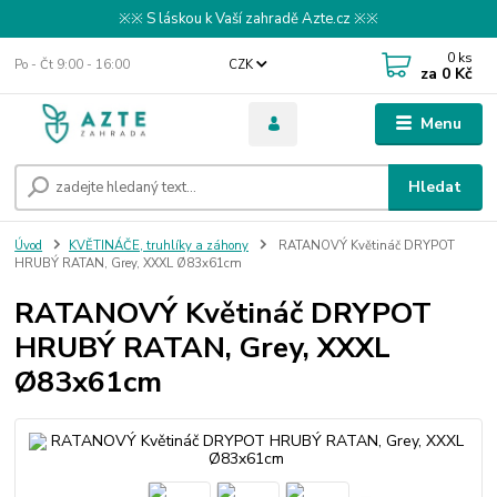
※※ S láskou k Vaší zahradě Azte.cz ※※
0
ks
Po - Čt 9:00 - 16:00
CZK
za
0 Kč
Menu
Hledat
Úvod
KVĚTINÁČE, truhlíky a záhony
RATANOVÝ Květináč DRYPOT
HRUBÝ RATAN, Grey, XXXL Ø83x61cm
RATANOVÝ Květináč DRYPOT
HRUBÝ RATAN, Grey, XXXL
Ø83x61cm