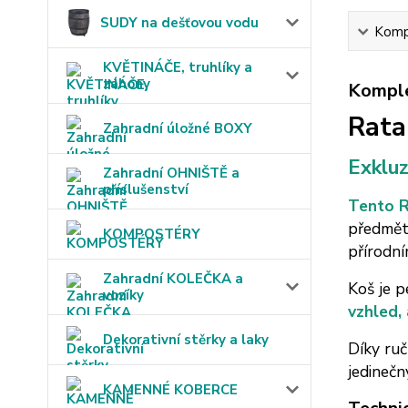
SUDY na dešťovou vodu
Kompl
KVĚTINÁČE, truhlíky a
záhony
Komple
Rata
Zahradní úložné BOXY
Exklu
Zahradní OHNIŠTĚ a
příslušenství
Tento R
předmětů
KOMPOSTÉRY
přírodní
Zahradní KOLEČKA a
Koš je p
vozíky
vzhled, 
Dekorativní stěrky a laky
Díky ruč
jedinečn
KAMENNÉ KOBERCE