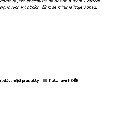
domova jako specialisté na design a tkaní.
Používá
signových výrobcích, čímž se minimalizuje odpad.
rodávanější produkty
Ratanové KOŠE