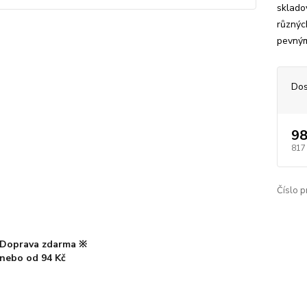
skladov
různýc
pevným
Dos
98
817
Číslo p
Doprava zdarma ※
nebo od 94 Kč