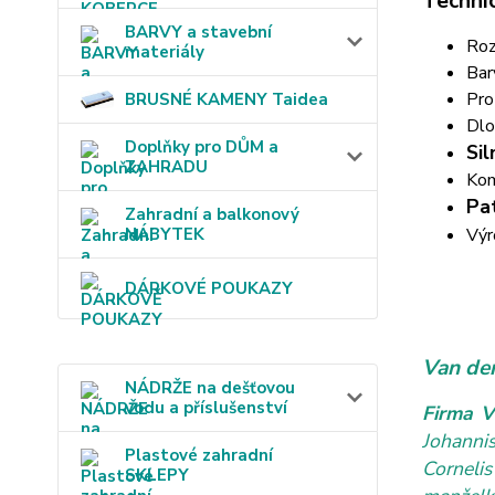
Techni
BARVY a stavební
Ro
materiály
Bar
Pro
BRUSNÉ KAMENY Taidea
Dlo
Doplňky pro DŮM a
Sil
ZAHRADU
Kom
Pa
Zahradní a balkonový
Výr
NÁBYTEK
DÁRKOVÉ POUKAZY
Van der
NÁDRŽE na dešťovou
vodu a příslušenství
Firma V
Johanni
Plastové zahradní
Cornelis
SKLEPY