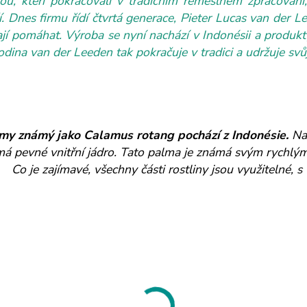
ou, kteří pokračovali v tradičním řemeslném zpracování,
í. Dnes firmu řídí čtvrtá generace, Pieter Lucas van der 
nají pomáhat. Výroba se nyní nachází v Indonésii a produ
odina van der Leeden tak pokračuje v tradici a udržuje svůj
my známý jako Calamus rotang pochází z Indonésie.
Na 
má pevné vnitřní jádro. Tato palma je známá svým rychlý
Co je zajímavé, všechny části rostliny jsou využitelné, s