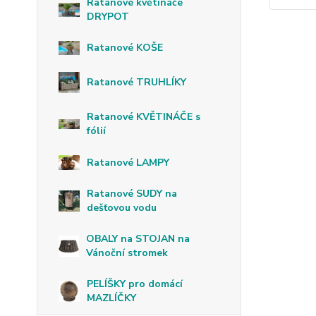
Ratanové květináče
DRYPOT
Ratanové KOŠE
Ratanové TRUHLÍKY
Ratanové KVĚTINÁČE s
fólií
Ratanové LAMPY
Ratanové SUDY na
dešťovou vodu
OBALY na STOJAN na
Vánoční stromek
PELÍŠKY pro domácí
MAZLÍČKY