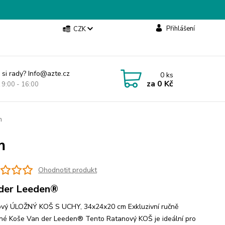
Přihlášení
CZK
 si rady? Info@azte.cz
0
ks
za
0 Kč
t 9:00 - 16:00
m
m
Ohodnotit produkt
der Leeden®
vý ÚLOŽNÝ KOŠ S UCHY, 34x24x20 cm Exkluzivní ručně
né Koše Van der Leeden® Tento Ratanový KOŠ je ideální pro