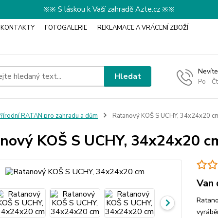
※※ S láskou k Vaší zahradě Azte.cz ※※
KONTAKTY
FOTOGALERIE
REKLAMACE A VRÁCENÍ ZBOŽÍ
Nevíte
Hledat
Po - Č
řírodní RATAN pro zahradu a dům
Ratanový KOŠ S UCHY, 34x24x20 c
nový KOŠ S UCHY, 34x24x20 c
Van 
Ratano
vyrábě