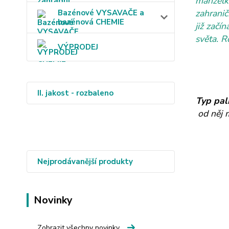
manželk
zahranič
Bazénové VYSAVAČE a
bazénová CHEMIE
již začí
světa. R
VÝPRODEJ
II. jakost - rozbaleno
Typ pal
od něj 
Nejprodávanější produkty
Novinky
Zobrazit všechny novinky