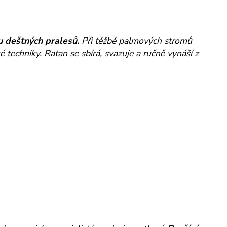
u deštných pralesů.
Při těžbě palmových stromů
é techniky. Ratan se sbírá, svazuje a ručně vynáší z