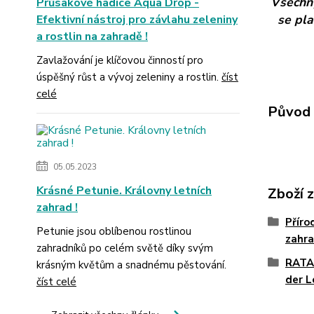
Všechny
Průsakové hadice Aqua Drop -
se pla
Efektivní nástroj pro závlahu zeleniny
a rostlin na zahradě !
Zavlažování je klíčovou činností pro
úspěšný růst a vývoj zeleniny a rostlin.
číst
celé
Původ 
05.05.2023
Krásné Petunie. Královny letních
Zboží 
zahrad !
Příro
Petunie jsou oblíbenou rostlinou
zahr
zahradníků po celém světě díky svým
RATA
krásným květům a snadnému pěstování.
der 
číst celé