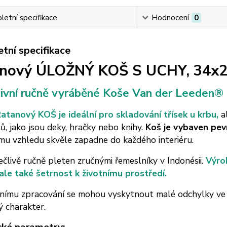
etní specifikace
Hodnocení
0
tní specifikace
nový ÚLOŽNÝ KOŠ S UCHY, 34x
zivní ručně vyráběné Koše Van der Leeden®
atanový KOŠ je ideální pro skladování třísek u krbu,
al
, jako jsou deky, hračky nebo knihy.
Koš je vybaven pe
mu vzhledu skvěle zapadne do každého interiéru.
ečlivě ručně pleten zručnými řemeslníky v Indonésii.
Výrob
ale také šetrnost k životnímu prostředí.
nímu zpracování se mohou vyskytnout malé odchylky ve v
ý charakter.