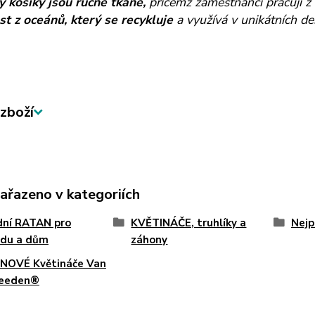
 košíky jsou ručně tkané,
přičemž zaměstnanci pracují z 
st z oceánů, který se recykluje
a využívá v unikátních de
zboží
zařazeno v kategoriích
dní RATAN pro
KVĚTINÁČE, truhlíky a
Nejp
adu a dům
záhony
NOVÉ Květináče Van
Leeden®