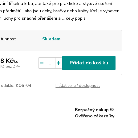
ání třísek u krbu, ale také pro praktické a stylové uložení
h předmětů, jako jsou deky, hračky nebo knihy. Koš je vybaven
i uchy pro snadné přenášení a ...
celý popis
tupnost
Skladem
8 Kč
/
ks
Přidat do košíku
 Kč
bez DPH
roduktu:
KOS-04
Hlídat cenu / dostupnost
Bezpečný nákup ※
Ověřeno zákazníky