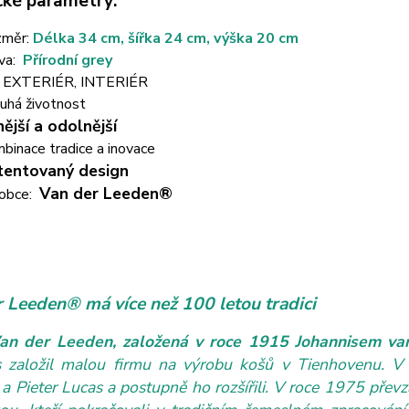
cké parametry:
změr:
Délka 34 cm, šířka 24 cm, výška 20 cm
va:
Přírodní grey
 EXTERIÉR, INTERIÉR
uhá životnost
nější a odolnější
binace tradice a inovace
tentovaný design
Van der Leeden®
obce:
 Leeden® má více než 100 letou tradici
an der Leeden, založená v roce 1915 Johannisem van
s založil malou firmu na výrobu košů v Tienhovenu. V
 a Pieter Lucas a postupně ho rozšířili. V roce 1975 převz