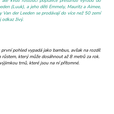
 ale kvůli rostoucí poptávce přesunuli výrobu do
Leeden (Luuk), a jeho děti Emmely, Mauritz a Aimee,
kty Van der Leeden se prodávají do více než 50 zemí
 odkaz živý.
první pohled vypadá jako bambus, avšak na rozdíl
m růstem, který může dosáhnout až 8 metrů za rok.
 výjimkou trnů, které jsou na ní přítomné.