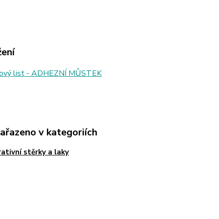
žení
ový list - ADHEZNÍ MŮSTEK
zařazeno v kategoriích
ativní stěrky a laky