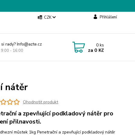
Přihlášení
CZK
 si rady? Info@azte.cz
0
ks
za
0 Kč
t 9:00 - 16:00
í nátěr
Ohodnotit produkt
trační a zpevňující podkladový nátěr pro
ení přilnavosti.
dhezní můstek 1kg Penetrační a zpevňující podkladový nátěr