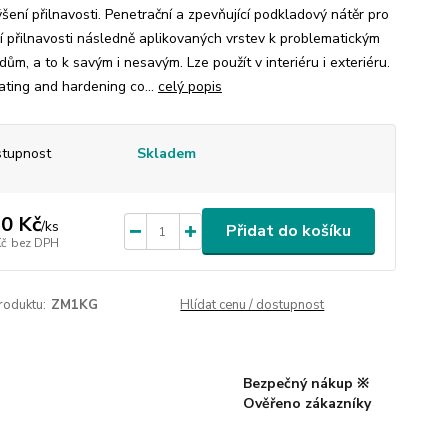
šení přilnavosti. Penetrační a zpevňující podkladový nátěr pro
í přilnavosti následně aplikovaných vrstev k problematickým
ům, a to k savým i nesavým. Lze použít v interiéru i exteriéru.
ating and hardening co...
celý popis
tupnost
Skladem
0 Kč
/
ks
Přidat do košíku
Kč
bez DPH
roduktu:
ZM1KG
Hlídat cenu / dostupnost
Bezpečný nákup ※
Ověřeno zákazníky