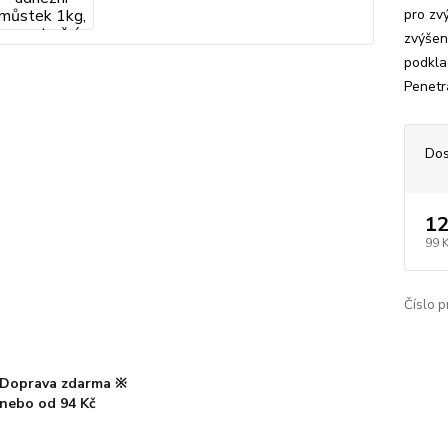
pro zvý
zvýšen
podklad
Penetr
Dos
12
99 
Číslo p
Doprava zdarma ※
nebo od 94 Kč