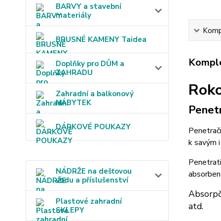
BARVY a stavební
materiály
Kompl
BRUSNÉ KAMENY Taidea
Komple
Doplňky pro DŮM a
ZAHRADU
Roko
Zahradní a balkonový
NÁBYTEK
Penetr
DÁRKOVÉ POUKAZY
Penetračn
k savým i
Penetrati
NÁDRŽE na dešťovou
absorbent
vodu a příslušenství
Absorpčn
Plastové zahradní
atd.
SKLEPY