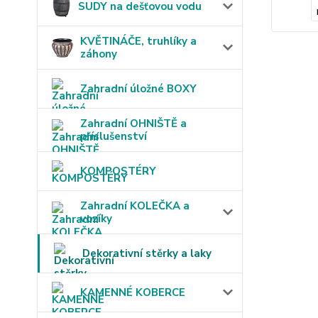
SUDY na dešťovou vodu
KVĚTINÁČE, truhlíky a
záhony
Zahradní úložné BOXY
Zahradní OHNIŠTĚ a
příslušenství
KOMPOSTÉRY
Zahradní KOLEČKA a
vozíky
Dekorativní stěrky a laky
KAMENNÉ KOBERCE