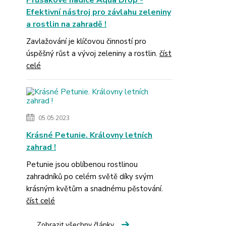
Průsakové hadice Aqua Drop -
Efektivní nástroj pro závlahu zeleniny
a rostlin na zahradě !
Zavlažování je klíčovou činností pro
úspěšný růst a vývoj zeleniny a rostlin.
číst
celé
05.05.2023
Krásné Petunie. Královny letních
zahrad !
Petunie jsou oblíbenou rostlinou
zahradníků po celém světě díky svým
krásným květům a snadnému pěstování.
číst celé
Zobrazit všechny články