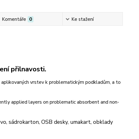
Komentáře
0
Ke stažení
ní přilnavosti.
ně aplikovaných vrstev k problematickým podkladům, a to
ently applied layers on problematic absorbent and non-
evo, sádrokarton, OSB desky, umakart, obklady