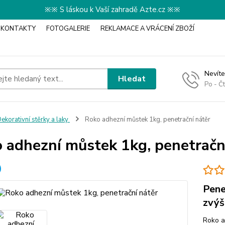
※※ S láskou k Vaší zahradě Azte.cz ※※
KONTAKTY
FOTOGALERIE
REKLAMACE A VRÁCENÍ ZBOŽÍ
Nevíte
Hledat
Po - Č
ekorativní stěrky a laky
Roko adhezní můstek 1kg, penetrační nátěr
 adhezní můstek 1kg, penetračn
Pene
zvýš
Roko a