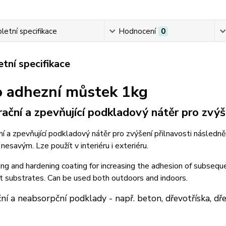
etní specifikace
Hodnocení
0
tní specifikace
 adhezní můstek 1kg
ační a zpevňující podkladový nátěr pro zvýše
í a zpevňující podkladový nátěr pro zvýšení přilnavosti násled
 nesavým. Lze použít v interiéru i exteriéru.
ng and hardening coating for increasing the adhesion of subsequ
 substrates. Can be used both outdoors and indoors.
í a neabsorpční podklady - např. beton, dřevotříska, dř