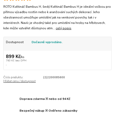
ROTO Květináč Bambus H, šedý Květináč Bambus H je ideální volbou pro
přímou výsadbu rostlin nebo k aranžování suchých dekorací. Jeho
všestrannost umožňuje umístění jak na venkovní povrchy, tak i v
interiérech. Navíc je vhodný také pro umístění na hroby na hřbitovech,
kde může vytvářet důstojnou atm...
celý popis
Dostupnost
Dočasně vyprodáno.
899 Kč
/
ks
743 Kč
bez DPH
.
Číslo produktu:
(2)2200085600
Hlídat cenu / dostupnost
Doprava zdarma ※ nebo od 94 Kč
Bezpečný nákup ※ Ověřeno zákazníky