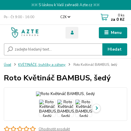
※※ S láskou k Vaší zahradě Azte.cz ※※
0
ks
Po - Čt 9:00 - 16:00
CZK
za
0 Kč
Menu
Hledat
Úvod
KVĚTINÁČE, truhlíky a záhony
Roto Květináč BAMBUS, šedý
Roto Květináč BAMBUS, šedý
Ohodnotit produkt