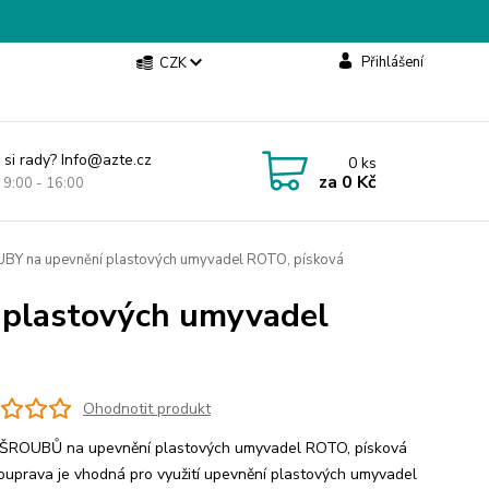
Přihlášení
CZK
 si rady? Info@azte.cz
0
ks
za
0 Kč
t 9:00 - 16:00
Y na upevnění plastových umyvadel ROTO, písková
plastových umyvadel
Ohodnotit produkt
ROUBŮ na upevnění plastových umyvadel ROTO, písková
ouprava je vhodná pro využití upevnění plastových umyvadel