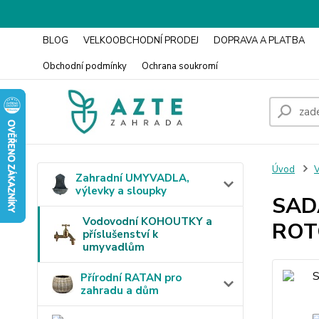
BLOG
VELKOOBCHODNÍ PRODEJ
DOPRAVA A PLATBA
Obchodní podmínky
Ochrana soukromí
Úvod
V
Zahradní UMYVADLA,
výlevky a sloupky
SADA
Vodovodní KOHOUTKY a
ROTO
příslušenství k
umyvadlům
Přírodní RATAN pro
zahradu a dům