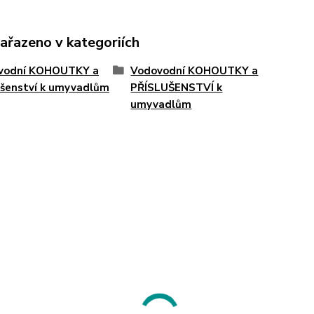
zařazeno v kategoriích
vodní KOHOUTKY a
Vodovodní KOHOUTKY a
ušenství k umyvadlům
PŘÍSLUŠENSTVÍ k
umyvadlům