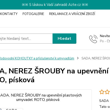
※※ S láskou k Vaší zahradě Azte.cz ※※
KONTAKTY
FOTOGALERIE
REKLAMACE A VRÁCENÍ ZBOŽÍ
Nevíte
Hledat
Po - Č
odovodní KOHOUTKY a příslušenství k umyvadlům
SADA, NEREZ ŠROUB
, NEREZ ŠROUBY na upevnění 
, písková
SADA Š
Tato s