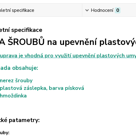
etní specifikace
Hodnocení
0
tní specifikace
 ŠROUBŮ na upevnění plastový
uprava je vhodná pro využití upevnění plastových u
sada obsahuje:
 nerez šrouby
plastová záslepka, barva písková
 hmoždinka
cké patametry:
uby: