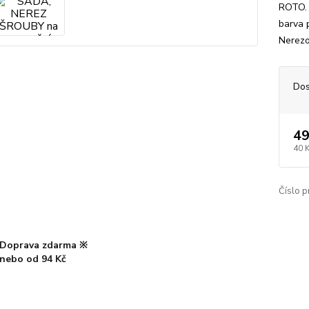
ROTO. 
barva 
Nerezo
Dos
49
40 
Číslo p
Doprava zdarma ※
nebo od 94 Kč