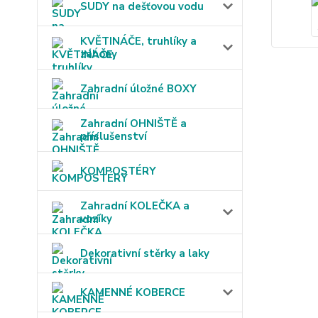
SUDY na dešťovou vodu
KVĚTINÁČE, truhlíky a
záhony
Zahradní úložné BOXY
Zahradní OHNIŠTĚ a
příslušenství
KOMPOSTÉRY
Zahradní KOLEČKA a
vozíky
Dekorativní stěrky a laky
KAMENNÉ KOBERCE