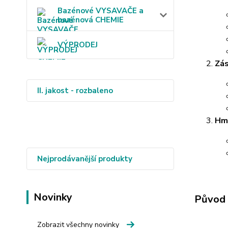
Bazénové VYSAVAČE a
bazénová CHEMIE
VÝPRODEJ
Zás
II. jakost - rozbaleno
Hm
Nejprodávanější produkty
Novinky
Původ 
Zobrazit všechny novinky