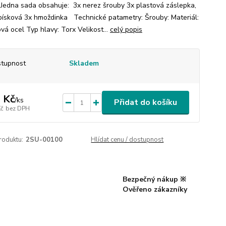
Jedna sada obsahuje: 3x nerez šrouby 3x plastová záslepka,
písková 3x hmoždinka Technické patametry: Šrouby: Materiál:
vá ocel Typ hlavy: Torx Velikost...
celý popis
tupnost
Skladem
 Kč
/
ks
Přidat do košíku
Kč
bez DPH
roduktu:
2SU-00100
Hlídat cenu / dostupnost
Bezpečný nákup ※
Ověřeno zákazníky