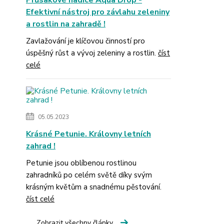
Průsakové hadice Aqua Drop -
Efektivní nástroj pro závlahu zeleniny
a rostlin na zahradě !
Zavlažování je klíčovou činností pro
úspěšný růst a vývoj zeleniny a rostlin.
číst
celé
05.05.2023
Krásné Petunie. Královny letních
zahrad !
Petunie jsou oblíbenou rostlinou
zahradníků po celém světě díky svým
krásným květům a snadnému pěstování.
číst celé
Zobrazit všechny články