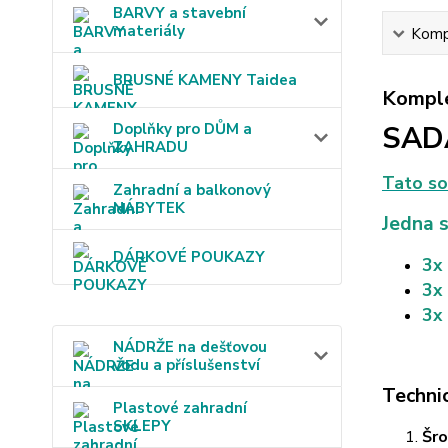
BARVY a stavební
materiály
Kompl
BRUSNÉ KAMENY Taidea
Komple
Doplňky pro DŮM a
SADA
ZAHRADU
Tato so
Zahradní a balkonový
NÁBYTEK
Jedna 
DÁRKOVÉ POUKAZY
3x
3x 
3x
NÁDRŽE na dešťovou
vodu a příslušenství
Techni
Plastové zahradní
SKLEPY
Šro