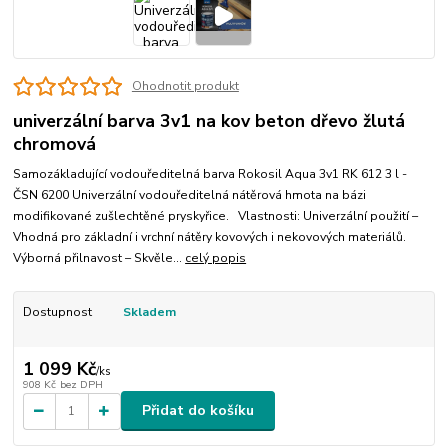
Ohodnotit produkt
univerzální barva 3v1 na kov beton dřevo žlutá
chromová
Samozákladující vodouředitelná barva Rokosil Aqua 3v1 RK 612 3 l -
ČSN 6200 Univerzální vodouředitelná nátěrová hmota na bázi
modifikované zušlechtěné pryskyřice. Vlastnosti: Univerzální použití –
Vhodná pro základní i vrchní nátěry kovových i nekovových materiálů.
Výborná přilnavost – Skvěle...
celý popis
Dostupnost
Skladem
1 099 Kč
/
ks
908 Kč
bez DPH
Přidat do košíku