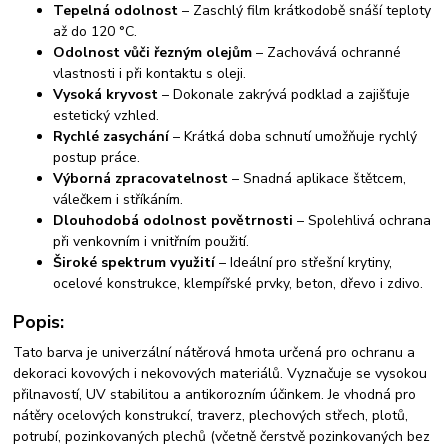
Tepelná odolnost
– Zaschlý film krátkodobě snáší teploty
až do 120 °C.
Odolnost vůči řezným olejům
– Zachovává ochranné
vlastnosti i při kontaktu s oleji.
Vysoká kryvost
– Dokonale zakrývá podklad a zajišťuje
estetický vzhled.
Rychlé zasychání
– Krátká doba schnutí umožňuje rychlý
postup práce.
Výborná zpracovatelnost
– Snadná aplikace štětcem,
válečkem i stříkáním.
Dlouhodobá odolnost povětrnosti
– Spolehlivá ochrana
při venkovním i vnitřním použití.
Široké spektrum využití
– Ideální pro střešní krytiny,
ocelové konstrukce, klempířské prvky, beton, dřevo i zdivo.
Popis:
Tato barva je univerzální nátěrová hmota určená pro ochranu a
dekoraci kovových i nekovových materiálů. Vyznačuje se vysokou
přilnavostí, UV stabilitou a antikorozním účinkem. Je vhodná pro
nátěry ocelových konstrukcí, traverz, plechových střech, plotů,
potrubí, pozinkovaných plechů (včetně čerstvě pozinkovaných bez