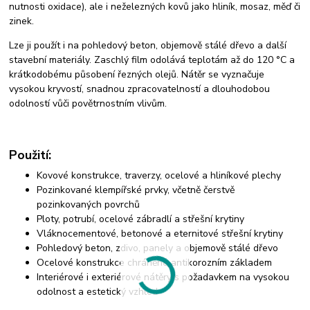
nutnosti oxidace), ale i neželezných kovů jako hliník, mosaz, měď či
zinek.
Lze ji použít i na pohledový beton, objemově stálé dřevo a další
stavební materiály. Zaschlý film odolává teplotám až do 120 °C a
krátkodobému působení řezných olejů. Nátěr se vyznačuje
vysokou kryvostí, snadnou zpracovatelností a dlouhodobou
odolností vůči povětrnostním vlivům.
Použití:
Kovové konstrukce, traverzy, ocelové a hliníkové plechy
Pozinkované klempířské prvky, včetně čerstvě
pozinkovaných povrchů
Ploty, potrubí, ocelové zábradlí a střešní krytiny
Vláknocementové, betonové a eternitové střešní krytiny
Pohledový beton, zdivo, panely a objemově stálé dřevo
Ocelové konstrukce chráněné antikorozním základem
Interiérové i exteriérové nátěry s požadavkem na vysokou
odolnost a estetický vzhled