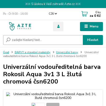
※※ S láskou k Vaší zahradě Azte.cz ※※
0
ks
Po - Čt 9:00 - 16:00
CZK
za
0 Kč
Menu
Hledat
Úvod
BARVY a stavební materiály
Univerzální barvy
Univerzální
vodouředitelná barva Rokosil Aqua 3v1 3 L žlutá chromová čsn6200
Univerzální vodouředitelná barva
Rokosil Aqua 3v1 3 L žlutá
chromová čsn6200