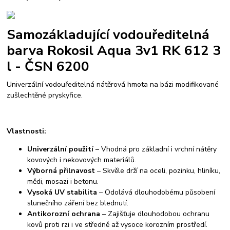
Samozákladující vodouředitelná
barva Rokosil Aqua 3v1 RK 612 3
l - ČSN 6200
Univerzální vodouředitelná nátěrová hmota na bázi modifikované
zušlechtěné pryskyřice.
Vlastnosti:
Univerzální použití
– Vhodná pro základní i vrchní nátěry
kovových i nekovových materiálů.
Výborná přilnavost
– Skvěle drží na oceli, pozinku, hliníku,
mědi, mosazi i betonu.
Vysoká UV stabilita
– Odolává dlouhodobému působení
slunečního záření bez blednutí.
Antikorozní ochrana
– Zajišťuje dlouhodobou ochranu
kovů proti rzi i ve středně až vysoce korozním prostředí.